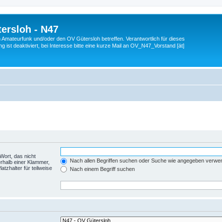
ersloh - N47
en Amateurfunk und/oder den OV Gütersloh betreffen. Verantwortlich für dieses
 ist deaktiviert, bei Interesse bitte eine kurze Mail an OV_N47_Vorstand [ät]
Wort, das nicht
Nach allen Begriffen suchen oder Suche wie angegeben verwe
rhalb einer Klammer,
tzhalter für teilweise
Nach einem Begriff suchen