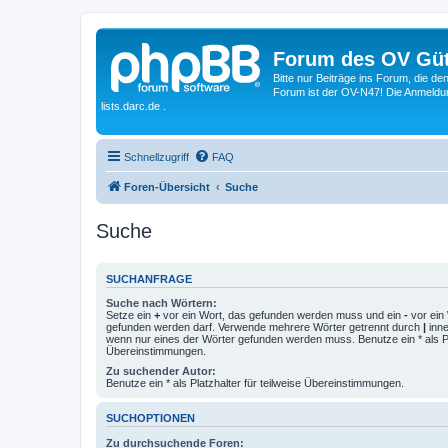
Forum des OV Güt
Bitte nur Beiträge ins Forum, die d
Forum ist der OV-N47! Die Anmeldung
lists.darc.de .
Schnellzugriff
FAQ
Foren-Übersicht
Suche
Suche
SUCHANFRAGE
Suche nach Wörtern:
Setze ein
+
vor ein Wort, das gefunden werden muss und ein
-
vor ein 
gefunden werden darf. Verwende mehrere Wörter getrennt durch
|
inne
wenn nur eines der Wörter gefunden werden muss. Benutze ein * als Pla
Übereinstimmungen.
Zu suchender Autor:
Benutze ein * als Platzhalter für teilweise Übereinstimmungen.
SUCHOPTIONEN
Zu durchsuchende Foren: