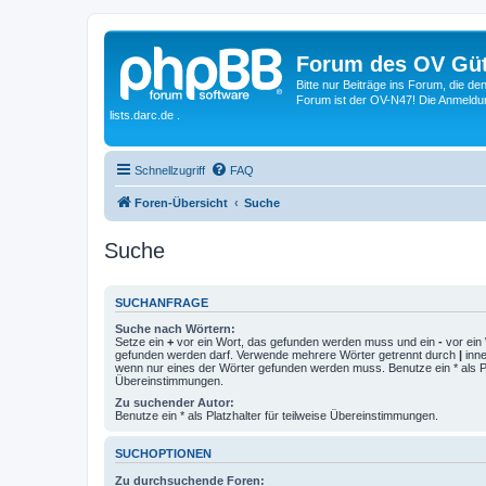
Forum des OV Güt
Bitte nur Beiträge ins Forum, die d
Forum ist der OV-N47! Die Anmeldung
lists.darc.de .
Schnellzugriff
FAQ
Foren-Übersicht
Suche
Suche
SUCHANFRAGE
Suche nach Wörtern:
Setze ein
+
vor ein Wort, das gefunden werden muss und ein
-
vor ein 
gefunden werden darf. Verwende mehrere Wörter getrennt durch
|
inne
wenn nur eines der Wörter gefunden werden muss. Benutze ein * als Pla
Übereinstimmungen.
Zu suchender Autor:
Benutze ein * als Platzhalter für teilweise Übereinstimmungen.
SUCHOPTIONEN
Zu durchsuchende Foren: