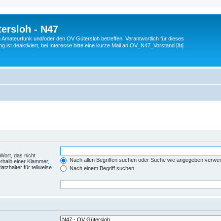
ersloh - N47
en Amateurfunk und/oder den OV Gütersloh betreffen. Verantwortlich für dieses
 ist deaktiviert, bei Interesse bitte eine kurze Mail an OV_N47_Vorstand [ät]
Wort, das nicht
Nach allen Begriffen suchen oder Suche wie angegeben verwe
rhalb einer Klammer,
tzhalter für teilweise
Nach einem Begriff suchen