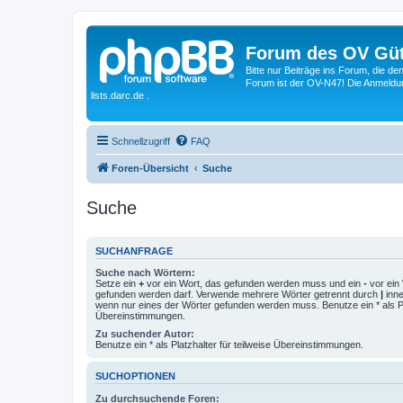
Forum des OV Güt
Bitte nur Beiträge ins Forum, die d
Forum ist der OV-N47! Die Anmeldung
lists.darc.de .
Schnellzugriff
FAQ
Foren-Übersicht
Suche
Suche
SUCHANFRAGE
Suche nach Wörtern:
Setze ein
+
vor ein Wort, das gefunden werden muss und ein
-
vor ein 
gefunden werden darf. Verwende mehrere Wörter getrennt durch
|
inne
wenn nur eines der Wörter gefunden werden muss. Benutze ein * als Pla
Übereinstimmungen.
Zu suchender Autor:
Benutze ein * als Platzhalter für teilweise Übereinstimmungen.
SUCHOPTIONEN
Zu durchsuchende Foren: