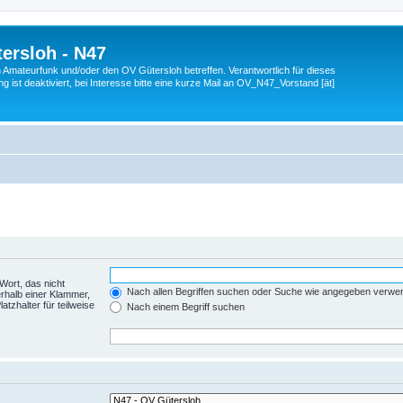
ersloh - N47
en Amateurfunk und/oder den OV Gütersloh betreffen. Verantwortlich für dieses
 ist deaktiviert, bei Interesse bitte eine kurze Mail an OV_N47_Vorstand [ät]
Wort, das nicht
Nach allen Begriffen suchen oder Suche wie angegeben verwe
rhalb einer Klammer,
tzhalter für teilweise
Nach einem Begriff suchen