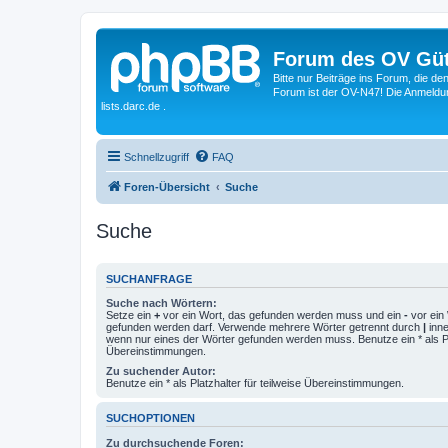
Forum des OV Güt
Bitte nur Beiträge ins Forum, die d
Forum ist der OV-N47! Die Anmeldung
lists.darc.de .
Schnellzugriff
FAQ
Foren-Übersicht
Suche
Suche
SUCHANFRAGE
Suche nach Wörtern:
Setze ein
+
vor ein Wort, das gefunden werden muss und ein
-
vor ein 
gefunden werden darf. Verwende mehrere Wörter getrennt durch
|
inne
wenn nur eines der Wörter gefunden werden muss. Benutze ein * als Pla
Übereinstimmungen.
Zu suchender Autor:
Benutze ein * als Platzhalter für teilweise Übereinstimmungen.
SUCHOPTIONEN
Zu durchsuchende Foren: