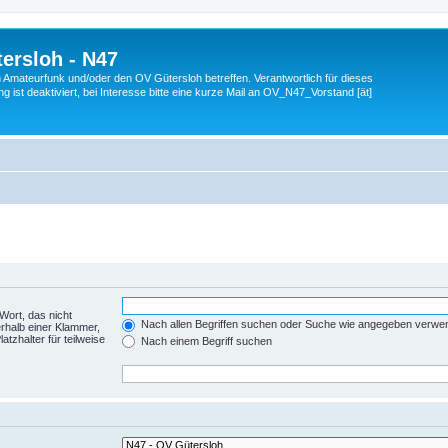
ersloh - N47
en Amateurfunk und/oder den OV Gütersloh betreffen. Verantwortlich für dieses
 ist deaktiviert, bei Interesse bitte eine kurze Mail an OV_N47_Vorstand [ät]
Wort, das nicht
Nach allen Begriffen suchen oder Suche wie angegeben verwe
rhalb einer Klammer,
tzhalter für teilweise
Nach einem Begriff suchen