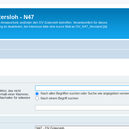
ersloh - N47
en Amateurfunk und/oder den OV Gütersloh betreffen. Verantwortlich für dieses
 ist deaktiviert, bei Interesse bitte eine kurze Mail an OV_N47_Vorstand [ät]
Wort, das nicht
Nach allen Begriffen suchen oder Suche wie angegeben verwe
rhalb einer Klammer,
tzhalter für teilweise
Nach einem Begriff suchen