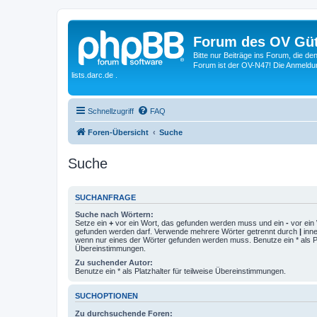
Forum des OV Güt
Bitte nur Beiträge ins Forum, die d
Forum ist der OV-N47! Die Anmeldung
lists.darc.de .
Schnellzugriff
FAQ
Foren-Übersicht
Suche
Suche
SUCHANFRAGE
Suche nach Wörtern:
Setze ein
+
vor ein Wort, das gefunden werden muss und ein
-
vor ein 
gefunden werden darf. Verwende mehrere Wörter getrennt durch
|
inne
wenn nur eines der Wörter gefunden werden muss. Benutze ein * als Pla
Übereinstimmungen.
Zu suchender Autor:
Benutze ein * als Platzhalter für teilweise Übereinstimmungen.
SUCHOPTIONEN
Zu durchsuchende Foren: