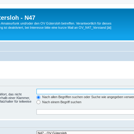
ersloh - N47
en Amateurfunk und/oder den OV Gütersloh betreffen. Verantwortlich für dieses
 ist deaktiviert, bei Interesse bitte eine kurze Mail an OV_N47_Vorstand [ät]
Wort, das nicht
Nach allen Begriffen suchen oder Suche wie angegeben verwe
rhalb einer Klammer,
tzhalter für teilweise
Nach einem Begriff suchen