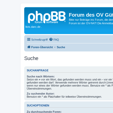
Forum des OV Güt
Bitte nur Beiträge ins Forum, die d
Forum ist der OV-N47! Die Anmeldung
lists.darc.de .
Schnellzugriff
FAQ
Foren-Übersicht
Suche
Suche
SUCHANFRAGE
Suche nach Wörtern:
Setze ein
+
vor ein Wort, das gefunden werden muss und ein
-
vor ein 
gefunden werden darf. Verwende mehrere Wörter getrennt durch
|
inne
wenn nur eines der Wörter gefunden werden muss. Benutze ein * als Pla
Übereinstimmungen.
Zu suchender Autor:
Benutze ein * als Platzhalter für teilweise Übereinstimmungen.
SUCHOPTIONEN
Zu durchsuchende Foren: