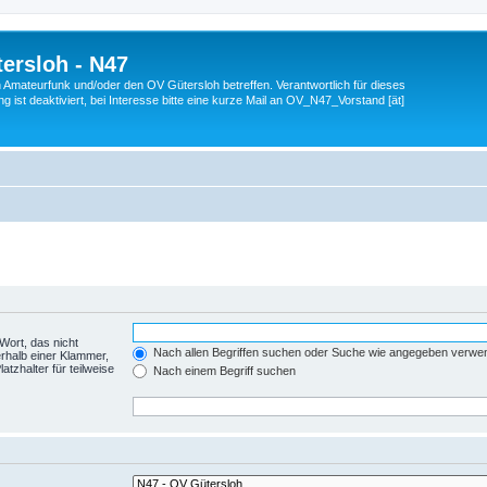
ersloh - N47
en Amateurfunk und/oder den OV Gütersloh betreffen. Verantwortlich für dieses
 ist deaktiviert, bei Interesse bitte eine kurze Mail an OV_N47_Vorstand [ät]
Wort, das nicht
Nach allen Begriffen suchen oder Suche wie angegeben verwe
rhalb einer Klammer,
tzhalter für teilweise
Nach einem Begriff suchen