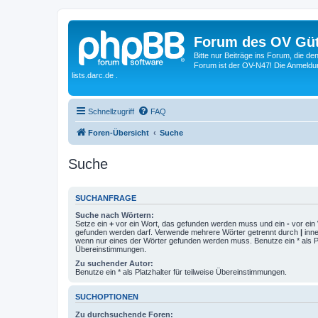
Forum des OV Güt
Bitte nur Beiträge ins Forum, die d
Forum ist der OV-N47! Die Anmeldung
lists.darc.de .
Schnellzugriff
FAQ
Foren-Übersicht
Suche
Suche
SUCHANFRAGE
Suche nach Wörtern:
Setze ein
+
vor ein Wort, das gefunden werden muss und ein
-
vor ein 
gefunden werden darf. Verwende mehrere Wörter getrennt durch
|
inne
wenn nur eines der Wörter gefunden werden muss. Benutze ein * als Pla
Übereinstimmungen.
Zu suchender Autor:
Benutze ein * als Platzhalter für teilweise Übereinstimmungen.
SUCHOPTIONEN
Zu durchsuchende Foren: