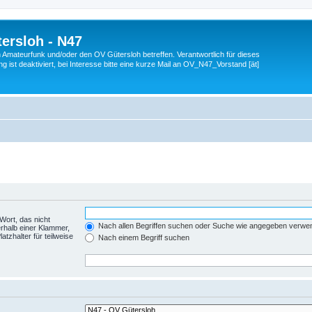
ersloh - N47
en Amateurfunk und/oder den OV Gütersloh betreffen. Verantwortlich für dieses
 ist deaktiviert, bei Interesse bitte eine kurze Mail an OV_N47_Vorstand [ät]
Wort, das nicht
Nach allen Begriffen suchen oder Suche wie angegeben verwe
rhalb einer Klammer,
tzhalter für teilweise
Nach einem Begriff suchen