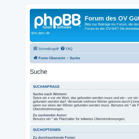
Forum des OV Güt
Bitte nur Beiträge ins Forum, die d
Forum ist der OV-N47! Die Anmeldung
lists.darc.de .
Schnellzugriff
FAQ
Foren-Übersicht
Suche
Suche
SUCHANFRAGE
Suche nach Wörtern:
Setze ein
+
vor ein Wort, das gefunden werden muss und ein
-
vor ein 
gefunden werden darf. Verwende mehrere Wörter getrennt durch
|
inne
wenn nur eines der Wörter gefunden werden muss. Benutze ein * als Pla
Übereinstimmungen.
Zu suchender Autor:
Benutze ein * als Platzhalter für teilweise Übereinstimmungen.
SUCHOPTIONEN
Zu durchsuchende Foren: