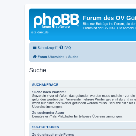
Forum des OV Güt
Bitte nur Beiträge ins Forum, die d
Forum ist der OV-N47! Die Anmeldung
lists.darc.de .
Schnellzugriff
FAQ
Foren-Übersicht
Suche
Suche
SUCHANFRAGE
Suche nach Wörtern:
Setze ein
+
vor ein Wort, das gefunden werden muss und ein
-
vor ein 
gefunden werden darf. Verwende mehrere Wörter getrennt durch
|
inne
wenn nur eines der Wörter gefunden werden muss. Benutze ein * als Pla
Übereinstimmungen.
Zu suchender Autor:
Benutze ein * als Platzhalter für teilweise Übereinstimmungen.
SUCHOPTIONEN
Zu durchsuchende Foren: