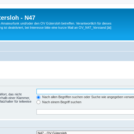
ersloh - N47
en Amateurfunk und/oder den OV Gütersloh betreffen. Verantwortlich für dieses
 ist deaktiviert, bei Interesse bitte eine kurze Mail an OV_N47_Vorstand [ät]
Wort, das nicht
Nach allen Begriffen suchen oder Suche wie angegeben verwe
rhalb einer Klammer,
tzhalter für teilweise
Nach einem Begriff suchen