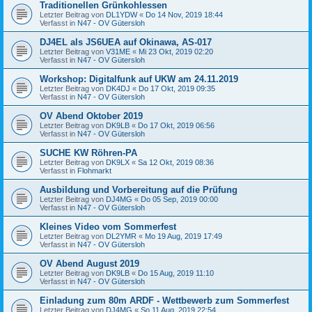
Traditionellen Grünkohlessen
Letzter Beitrag von
DL1YDW
«
Do 14 Nov, 2019 18:44
Verfasst in
N47 - OV Gütersloh
DJ4EL als JS6UEA auf Okinawa, AS-017
Letzter Beitrag von
V31ME
«
Mi 23 Okt, 2019 02:20
Verfasst in
N47 - OV Gütersloh
Workshop: Digitalfunk auf UKW am 24.11.2019
Letzter Beitrag von
DK4DJ
«
Do 17 Okt, 2019 09:35
Verfasst in
N47 - OV Gütersloh
OV Abend Oktober 2019
Letzter Beitrag von
DK9LB
«
Do 17 Okt, 2019 06:56
Verfasst in
N47 - OV Gütersloh
SUCHE KW Röhren-PA
Letzter Beitrag von
DK9LX
«
Sa 12 Okt, 2019 08:36
Verfasst in
Flohmarkt
Ausbildung und Vorbereitung auf die Prüfung
Letzter Beitrag von
DJ4MG
«
Do 05 Sep, 2019 00:00
Verfasst in
N47 - OV Gütersloh
Kleines Video vom Sommerfest
Letzter Beitrag von
DL2YMR
«
Mo 19 Aug, 2019 17:49
Verfasst in
N47 - OV Gütersloh
OV Abend August 2019
Letzter Beitrag von
DK9LB
«
Do 15 Aug, 2019 11:10
Verfasst in
N47 - OV Gütersloh
Einladung zum 80m ARDF - Wettbewerb zum Sommerfest
Letzter Beitrag von
DJ4MG
«
So 11 Aug, 2019 22:54