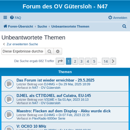
Forum des OV Gütersloh - N47
FAQ
Anmelden
S
Foren-Übersicht
Suche
Unbeantwortete Themen
u
Unbeantwortete Themen
c
Zur erweiterten Suche
h
Suche
Erweiterte Suche
e
Seite
1
von
14
1
2
3
4
5
14
Nächst
Die Suche ergab 682 Treffer
…
Themen
Das Forum ist wieder erreichbar - 29.5.2025
Letzter Beitrag von
DJ4MG
«
Do 29 Mai, 2025 18:09
Verfasst in
N47 - OV Gütersloh
DJ4EL als CT7/DJ4EL auf Culatra, EU-145
Letzter Beitrag von
V31ME
«
Sa 01 Apr, 2023 16:13
Verfasst in
N47 - OV Gütersloh
Maestro: Flecken auf dem Display - Akku wurde dick
Letzter Beitrag von
DJ4MG
«
Di 07 Feb, 2023 22:35
Verfasst in
FlexRadio 6000er Serie
V: OCXO 10 MHz