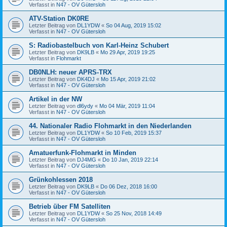
Verfasst in
N47 - OV Gütersloh
ATV-Station DK0RE
Letzter Beitrag von
DL1YDW
«
So 04 Aug, 2019 15:02
Verfasst in
N47 - OV Gütersloh
S: Radiobastelbuch von Karl-Heinz Schubert
Letzter Beitrag von
DK9LB
«
Mo 29 Apr, 2019 19:25
Verfasst in
Flohmarkt
DB0NLH: neuer APRS-TRX
Letzter Beitrag von
DK4DJ
«
Mo 15 Apr, 2019 21:02
Verfasst in
N47 - OV Gütersloh
Artikel in der NW
Letzter Beitrag von
dl6ydy
«
Mo 04 Mär, 2019 11:04
Verfasst in
N47 - OV Gütersloh
44. Nationaler Radio Flohmarkt in den Niederlanden
Letzter Beitrag von
DL1YDW
«
So 10 Feb, 2019 15:37
Verfasst in
N47 - OV Gütersloh
Amatuerfunk-Flohmarkt in Minden
Letzter Beitrag von
DJ4MG
«
Do 10 Jan, 2019 22:14
Verfasst in
N47 - OV Gütersloh
Grünkohlessen 2018
Letzter Beitrag von
DK9LB
«
Do 06 Dez, 2018 16:00
Verfasst in
N47 - OV Gütersloh
Betrieb über FM Satelliten
Letzter Beitrag von
DL1YDW
«
So 25 Nov, 2018 14:49
Verfasst in
N47 - OV Gütersloh