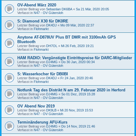
OV-Abend März 2020
Letzter Beitrag von
Sebastian DK6BA
«
Sa 21 Mär, 2020 20:05
Verfasst in
N47 - OV Gütersloh
S: Diamond X30 für DK0RE
Letzter Beitrag von
DK4DJ
«
Mo 09 Mär, 2020 22:37
Verfasst in
Flohmarkt
Anytone AT-D878UV Plus BT DMR mit 3100mAh GPS
Bluetooth
Letzter Beitrag von
DH7OL
«
Mi 26 Feb, 2020 19:21
Verfasst in
Flohmarkt
HAM RADIO: Vergünstigte Eintrittspreise für DARC-Mitglieder
Letzter Beitrag von
DJ4MG
«
Do 30 Jan, 2020 00:34
Verfasst in
N47 - OV Gütersloh
S: Wasserkocher für DB0BI
Letzter Beitrag von
DK4DJ
«
Fr 24 Jan, 2020 20:46
Verfasst in
Flohmarkt
Notfunk Tag des Distrikt N am 29. Februar 2020 in Herford
Letzter Beitrag von
DJ4MG
«
So 01 Dez, 2019 15:28
Verfasst in
N47 - OV Gütersloh
OV Abend Nov 2019
Letzter Beitrag von
DK9LB
«
Mi 20 Nov, 2019 15:53
Verfasst in
N47 - OV Gütersloh
Terminänderung AFU-Kurs
Letzter Beitrag von
DJ4MG
«
Do 14 Nov, 2019 21:46
Verfasst in
N47 - OV Gütersloh