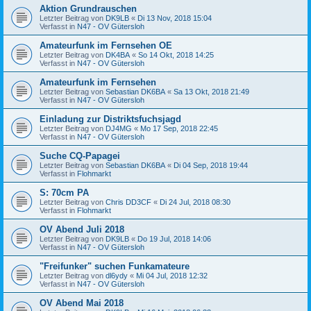
Aktion Grundrauschen
Letzter Beitrag von
DK9LB
«
Di 13 Nov, 2018 15:04
Verfasst in
N47 - OV Gütersloh
Amateurfunk im Fernsehen OE
Letzter Beitrag von
DK4BA
«
So 14 Okt, 2018 14:25
Verfasst in
N47 - OV Gütersloh
Amateurfunk im Fernsehen
Letzter Beitrag von
Sebastian DK6BA
«
Sa 13 Okt, 2018 21:49
Verfasst in
N47 - OV Gütersloh
Einladung zur Distriktsfuchsjagd
Letzter Beitrag von
DJ4MG
«
Mo 17 Sep, 2018 22:45
Verfasst in
N47 - OV Gütersloh
Suche CQ-Papagei
Letzter Beitrag von
Sebastian DK6BA
«
Di 04 Sep, 2018 19:44
Verfasst in
Flohmarkt
S: 70cm PA
Letzter Beitrag von
Chris DD3CF
«
Di 24 Jul, 2018 08:30
Verfasst in
Flohmarkt
OV Abend Juli 2018
Letzter Beitrag von
DK9LB
«
Do 19 Jul, 2018 14:06
Verfasst in
N47 - OV Gütersloh
"Freifunker" suchen Funkamateure
Letzter Beitrag von
dl6ydy
«
Mi 04 Jul, 2018 12:32
Verfasst in
N47 - OV Gütersloh
OV Abend Mai 2018