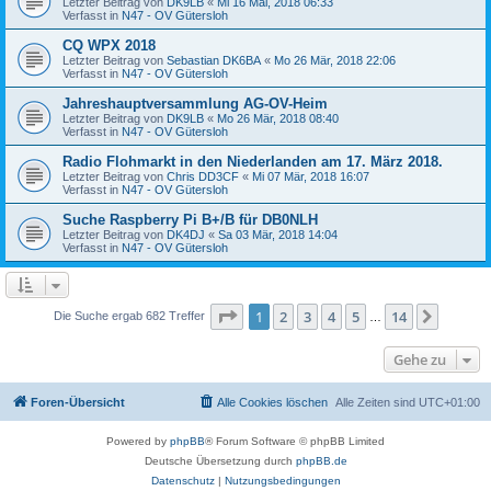
Letzter Beitrag von
DK9LB
«
Mi 16 Mai, 2018 06:33
Verfasst in
N47 - OV Gütersloh
CQ WPX 2018
Letzter Beitrag von
Sebastian DK6BA
«
Mo 26 Mär, 2018 22:06
Verfasst in
N47 - OV Gütersloh
Jahreshauptversammlung AG-OV-Heim
Letzter Beitrag von
DK9LB
«
Mo 26 Mär, 2018 08:40
Verfasst in
N47 - OV Gütersloh
Radio Flohmarkt in den Niederlanden am 17. März 2018.
Letzter Beitrag von
Chris DD3CF
«
Mi 07 Mär, 2018 16:07
Verfasst in
N47 - OV Gütersloh
Suche Raspberry Pi B+/B für DB0NLH
Letzter Beitrag von
DK4DJ
«
Sa 03 Mär, 2018 14:04
Verfasst in
N47 - OV Gütersloh
Seite
1
von
14
1
2
3
4
5
14
Nächst
Die Suche ergab 682 Treffer
…
Gehe zu
Foren-Übersicht
Alle Cookies löschen
Alle Zeiten sind
UTC+01:00
Powered by
phpBB
® Forum Software © phpBB Limited
Deutsche Übersetzung durch
phpBB.de
Datenschutz
|
Nutzungsbedingungen