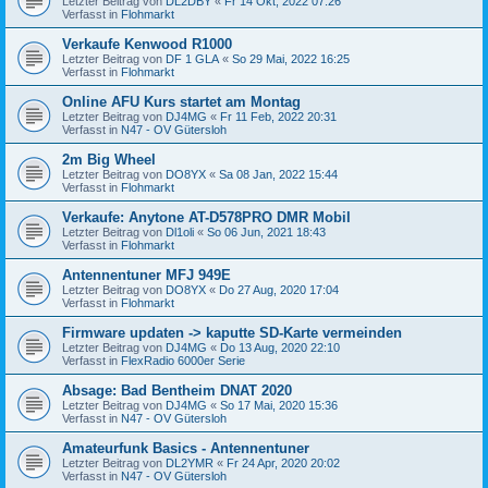
Letzter Beitrag von
DL2DBY
«
Fr 14 Okt, 2022 07:26
Verfasst in
Flohmarkt
Verkaufe Kenwood R1000
Letzter Beitrag von
DF 1 GLA
«
So 29 Mai, 2022 16:25
Verfasst in
Flohmarkt
Online AFU Kurs startet am Montag
Letzter Beitrag von
DJ4MG
«
Fr 11 Feb, 2022 20:31
Verfasst in
N47 - OV Gütersloh
2m Big Wheel
Letzter Beitrag von
DO8YX
«
Sa 08 Jan, 2022 15:44
Verfasst in
Flohmarkt
Verkaufe: Anytone AT-D578PRO DMR Mobil
Letzter Beitrag von
Dl1oli
«
So 06 Jun, 2021 18:43
Verfasst in
Flohmarkt
Antennentuner MFJ 949E
Letzter Beitrag von
DO8YX
«
Do 27 Aug, 2020 17:04
Verfasst in
Flohmarkt
Firmware updaten -> kaputte SD-Karte vermeinden
Letzter Beitrag von
DJ4MG
«
Do 13 Aug, 2020 22:10
Verfasst in
FlexRadio 6000er Serie
Absage: Bad Bentheim DNAT 2020
Letzter Beitrag von
DJ4MG
«
So 17 Mai, 2020 15:36
Verfasst in
N47 - OV Gütersloh
Amateurfunk Basics - Antennentuner
Letzter Beitrag von
DL2YMR
«
Fr 24 Apr, 2020 20:02
Verfasst in
N47 - OV Gütersloh