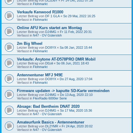
Letzter Beitrag von
DL2DBY
«
Fr 14 Okt, 2022 07:26
Verfasst in
Flohmarkt
Verkaufe Kenwood R1000
Letzter Beitrag von
DF 1 GLA
«
So 29 Mai, 2022 16:25
Verfasst in
Flohmarkt
Online AFU Kurs startet am Montag
Letzter Beitrag von
DJ4MG
«
Fr 11 Feb, 2022 20:31
Verfasst in
N47 - OV Gütersloh
2m Big Wheel
Letzter Beitrag von
DO8YX
«
Sa 08 Jan, 2022 15:44
Verfasst in
Flohmarkt
Verkaufe: Anytone AT-D578PRO DMR Mobil
Letzter Beitrag von
Dl1oli
«
So 06 Jun, 2021 18:43
Verfasst in
Flohmarkt
Antennentuner MFJ 949E
Letzter Beitrag von
DO8YX
«
Do 27 Aug, 2020 17:04
Verfasst in
Flohmarkt
Firmware updaten -> kaputte SD-Karte vermeinden
Letzter Beitrag von
DJ4MG
«
Do 13 Aug, 2020 22:10
Verfasst in
FlexRadio 6000er Serie
Absage: Bad Bentheim DNAT 2020
Letzter Beitrag von
DJ4MG
«
So 17 Mai, 2020 15:36
Verfasst in
N47 - OV Gütersloh
Amateurfunk Basics - Antennentuner
Letzter Beitrag von
DL2YMR
«
Fr 24 Apr, 2020 20:02
Verfasst in
N47 - OV Gütersloh