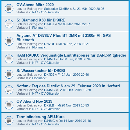
OV-Abend März 2020
Letzter Beitrag von
Sebastian DK6BA
«
Sa 21 Mär, 2020 20:05
Verfasst in
N47 - OV Gütersloh
S: Diamond X30 für DK0RE
Letzter Beitrag von
DK4DJ
«
Mo 09 Mär, 2020 22:37
Verfasst in
Flohmarkt
Anytone AT-D878UV Plus BT DMR mit 3100mAh GPS
Bluetooth
Letzter Beitrag von
DH7OL
«
Mi 26 Feb, 2020 19:21
Verfasst in
Flohmarkt
HAM RADIO: Vergünstigte Eintrittspreise für DARC-Mitglieder
Letzter Beitrag von
DJ4MG
«
Do 30 Jan, 2020 00:34
Verfasst in
N47 - OV Gütersloh
S: Wasserkocher für DB0BI
Letzter Beitrag von
DK4DJ
«
Fr 24 Jan, 2020 20:46
Verfasst in
Flohmarkt
Notfunk Tag des Distrikt N am 29. Februar 2020 in Herford
Letzter Beitrag von
DJ4MG
«
So 01 Dez, 2019 15:28
Verfasst in
N47 - OV Gütersloh
OV Abend Nov 2019
Letzter Beitrag von
DK9LB
«
Mi 20 Nov, 2019 15:53
Verfasst in
N47 - OV Gütersloh
Terminänderung AFU-Kurs
Letzter Beitrag von
DJ4MG
«
Do 14 Nov, 2019 21:46
Verfasst in
N47 - OV Gütersloh