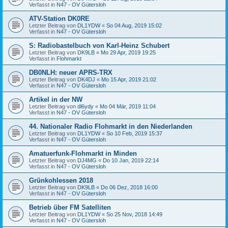
Verfasst in
N47 - OV Gütersloh
ATV-Station DK0RE
Letzter Beitrag von
DL1YDW
«
So 04 Aug, 2019 15:02
Verfasst in
N47 - OV Gütersloh
S: Radiobastelbuch von Karl-Heinz Schubert
Letzter Beitrag von
DK9LB
«
Mo 29 Apr, 2019 19:25
Verfasst in
Flohmarkt
DB0NLH: neuer APRS-TRX
Letzter Beitrag von
DK4DJ
«
Mo 15 Apr, 2019 21:02
Verfasst in
N47 - OV Gütersloh
Artikel in der NW
Letzter Beitrag von
dl6ydy
«
Mo 04 Mär, 2019 11:04
Verfasst in
N47 - OV Gütersloh
44. Nationaler Radio Flohmarkt in den Niederlanden
Letzter Beitrag von
DL1YDW
«
So 10 Feb, 2019 15:37
Verfasst in
N47 - OV Gütersloh
Amatuerfunk-Flohmarkt in Minden
Letzter Beitrag von
DJ4MG
«
Do 10 Jan, 2019 22:14
Verfasst in
N47 - OV Gütersloh
Grünkohlessen 2018
Letzter Beitrag von
DK9LB
«
Do 06 Dez, 2018 16:00
Verfasst in
N47 - OV Gütersloh
Betrieb über FM Satelliten
Letzter Beitrag von
DL1YDW
«
So 25 Nov, 2018 14:49
Verfasst in
N47 - OV Gütersloh