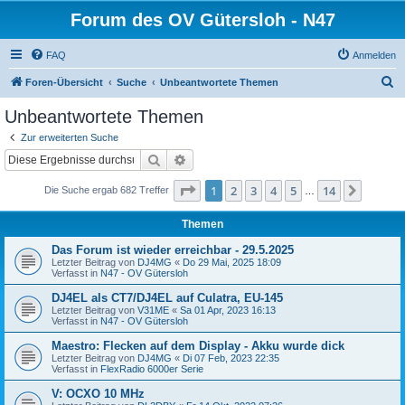
Forum des OV Gütersloh - N47
FAQ
Anmelden
S
Foren-Übersicht
Suche
Unbeantwortete Themen
u
Unbeantwortete Themen
c
Zur erweiterten Suche
h
Suche
Erweiterte Suche
e
Seite
1
von
14
1
2
3
4
5
14
Nächst
Die Suche ergab 682 Treffer
…
Themen
Das Forum ist wieder erreichbar - 29.5.2025
Letzter Beitrag von
DJ4MG
«
Do 29 Mai, 2025 18:09
Verfasst in
N47 - OV Gütersloh
DJ4EL als CT7/DJ4EL auf Culatra, EU-145
Letzter Beitrag von
V31ME
«
Sa 01 Apr, 2023 16:13
Verfasst in
N47 - OV Gütersloh
Maestro: Flecken auf dem Display - Akku wurde dick
Letzter Beitrag von
DJ4MG
«
Di 07 Feb, 2023 22:35
Verfasst in
FlexRadio 6000er Serie
V: OCXO 10 MHz