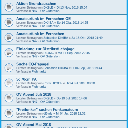
Aktion Grundrauschen
Letzter Beitrag von
DK9LB
«
Di 13 Nov, 2018 15:04
Verfasst in
N47 - OV Gütersloh
Amateurfunk im Fernsehen OE
Letzter Beitrag von
DK4BA
«
So 14 Okt, 2018 14:25
Verfasst in
N47 - OV Gütersloh
Amateurfunk im Fernsehen
Letzter Beitrag von
Sebastian DK6BA
«
Sa 13 Okt, 2018 21:49
Verfasst in
N47 - OV Gütersloh
Einladung zur Distriktsfuchsjagd
Letzter Beitrag von
DJ4MG
«
Mo 17 Sep, 2018 22:45
Verfasst in
N47 - OV Gütersloh
Suche CQ-Papagei
Letzter Beitrag von
Sebastian DK6BA
«
Di 04 Sep, 2018 19:44
Verfasst in
Flohmarkt
S: 70cm PA
Letzter Beitrag von
Chris DD3CF
«
Di 24 Jul, 2018 08:30
Verfasst in
Flohmarkt
OV Abend Juli 2018
Letzter Beitrag von
DK9LB
«
Do 19 Jul, 2018 14:06
Verfasst in
N47 - OV Gütersloh
"Freifunker" suchen Funkamateure
Letzter Beitrag von
dl6ydy
«
Mi 04 Jul, 2018 12:32
Verfasst in
N47 - OV Gütersloh
OV Abend Mai 2018