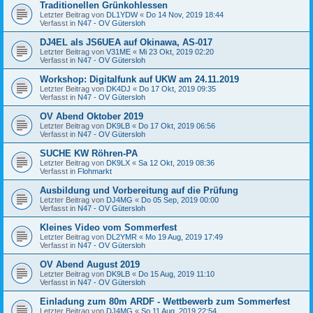
Traditionellen Grünkohlessen
Letzter Beitrag von
DL1YDW
«
Do 14 Nov, 2019 18:44
Verfasst in
N47 - OV Gütersloh
DJ4EL als JS6UEA auf Okinawa, AS-017
Letzter Beitrag von
V31ME
«
Mi 23 Okt, 2019 02:20
Verfasst in
N47 - OV Gütersloh
Workshop: Digitalfunk auf UKW am 24.11.2019
Letzter Beitrag von
DK4DJ
«
Do 17 Okt, 2019 09:35
Verfasst in
N47 - OV Gütersloh
OV Abend Oktober 2019
Letzter Beitrag von
DK9LB
«
Do 17 Okt, 2019 06:56
Verfasst in
N47 - OV Gütersloh
SUCHE KW Röhren-PA
Letzter Beitrag von
DK9LX
«
Sa 12 Okt, 2019 08:36
Verfasst in
Flohmarkt
Ausbildung und Vorbereitung auf die Prüfung
Letzter Beitrag von
DJ4MG
«
Do 05 Sep, 2019 00:00
Verfasst in
N47 - OV Gütersloh
Kleines Video vom Sommerfest
Letzter Beitrag von
DL2YMR
«
Mo 19 Aug, 2019 17:49
Verfasst in
N47 - OV Gütersloh
OV Abend August 2019
Letzter Beitrag von
DK9LB
«
Do 15 Aug, 2019 11:10
Verfasst in
N47 - OV Gütersloh
Einladung zum 80m ARDF - Wettbewerb zum Sommerfest
Letzter Beitrag von
DJ4MG
«
So 11 Aug, 2019 22:54