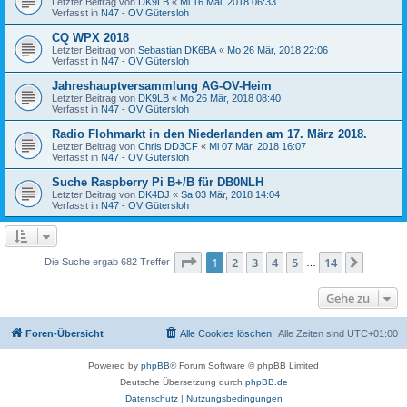
Letzter Beitrag von
DK9LB
«
Mi 16 Mai, 2018 06:33
Verfasst in
N47 - OV Gütersloh
CQ WPX 2018
Letzter Beitrag von
Sebastian DK6BA
«
Mo 26 Mär, 2018 22:06
Verfasst in
N47 - OV Gütersloh
Jahreshauptversammlung AG-OV-Heim
Letzter Beitrag von
DK9LB
«
Mo 26 Mär, 2018 08:40
Verfasst in
N47 - OV Gütersloh
Radio Flohmarkt in den Niederlanden am 17. März 2018.
Letzter Beitrag von
Chris DD3CF
«
Mi 07 Mär, 2018 16:07
Verfasst in
N47 - OV Gütersloh
Suche Raspberry Pi B+/B für DB0NLH
Letzter Beitrag von
DK4DJ
«
Sa 03 Mär, 2018 14:04
Verfasst in
N47 - OV Gütersloh
Seite
1
von
14
1
2
3
4
5
14
Nächst
Die Suche ergab 682 Treffer
…
Gehe zu
Foren-Übersicht
Alle Cookies löschen
Alle Zeiten sind
UTC+01:00
Powered by
phpBB
® Forum Software © phpBB Limited
Deutsche Übersetzung durch
phpBB.de
Datenschutz
|
Nutzungsbedingungen