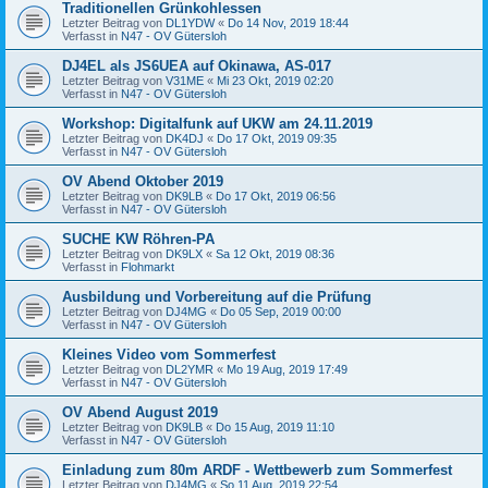
Traditionellen Grünkohlessen
Letzter Beitrag von
DL1YDW
«
Do 14 Nov, 2019 18:44
Verfasst in
N47 - OV Gütersloh
DJ4EL als JS6UEA auf Okinawa, AS-017
Letzter Beitrag von
V31ME
«
Mi 23 Okt, 2019 02:20
Verfasst in
N47 - OV Gütersloh
Workshop: Digitalfunk auf UKW am 24.11.2019
Letzter Beitrag von
DK4DJ
«
Do 17 Okt, 2019 09:35
Verfasst in
N47 - OV Gütersloh
OV Abend Oktober 2019
Letzter Beitrag von
DK9LB
«
Do 17 Okt, 2019 06:56
Verfasst in
N47 - OV Gütersloh
SUCHE KW Röhren-PA
Letzter Beitrag von
DK9LX
«
Sa 12 Okt, 2019 08:36
Verfasst in
Flohmarkt
Ausbildung und Vorbereitung auf die Prüfung
Letzter Beitrag von
DJ4MG
«
Do 05 Sep, 2019 00:00
Verfasst in
N47 - OV Gütersloh
Kleines Video vom Sommerfest
Letzter Beitrag von
DL2YMR
«
Mo 19 Aug, 2019 17:49
Verfasst in
N47 - OV Gütersloh
OV Abend August 2019
Letzter Beitrag von
DK9LB
«
Do 15 Aug, 2019 11:10
Verfasst in
N47 - OV Gütersloh
Einladung zum 80m ARDF - Wettbewerb zum Sommerfest
Letzter Beitrag von
DJ4MG
«
So 11 Aug, 2019 22:54