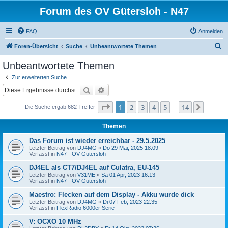
Forum des OV Gütersloh - N47
FAQ
Anmelden
S
Foren-Übersicht
Suche
Unbeantwortete Themen
u
Unbeantwortete Themen
c
Zur erweiterten Suche
h
Suche
Erweiterte Suche
e
Seite
1
von
14
1
2
3
4
5
14
Nächst
Die Suche ergab 682 Treffer
…
Themen
Das Forum ist wieder erreichbar - 29.5.2025
Letzter Beitrag von
DJ4MG
«
Do 29 Mai, 2025 18:09
Verfasst in
N47 - OV Gütersloh
DJ4EL als CT7/DJ4EL auf Culatra, EU-145
Letzter Beitrag von
V31ME
«
Sa 01 Apr, 2023 16:13
Verfasst in
N47 - OV Gütersloh
Maestro: Flecken auf dem Display - Akku wurde dick
Letzter Beitrag von
DJ4MG
«
Di 07 Feb, 2023 22:35
Verfasst in
FlexRadio 6000er Serie
V: OCXO 10 MHz