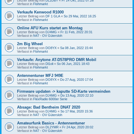
Letzter Beitrag von
DL2DBY
«
Fr 14 Okt, 2022 07:26
Verfasst in
Flohmarkt
Verkaufe Kenwood R1000
Letzter Beitrag von
DF 1 GLA
«
So 29 Mai, 2022 16:25
Verfasst in
Flohmarkt
Online AFU Kurs startet am Montag
Letzter Beitrag von
DJ4MG
«
Fr 11 Feb, 2022 20:31
Verfasst in
N47 - OV Gütersloh
2m Big Wheel
Letzter Beitrag von
DO8YX
«
Sa 08 Jan, 2022 15:44
Verfasst in
Flohmarkt
Verkaufe: Anytone AT-D578PRO DMR Mobil
Letzter Beitrag von
Dl1oli
«
So 06 Jun, 2021 18:43
Verfasst in
Flohmarkt
Antennentuner MFJ 949E
Letzter Beitrag von
DO8YX
«
Do 27 Aug, 2020 17:04
Verfasst in
Flohmarkt
Firmware updaten -> kaputte SD-Karte vermeinden
Letzter Beitrag von
DJ4MG
«
Do 13 Aug, 2020 22:10
Verfasst in
FlexRadio 6000er Serie
Absage: Bad Bentheim DNAT 2020
Letzter Beitrag von
DJ4MG
«
So 17 Mai, 2020 15:36
Verfasst in
N47 - OV Gütersloh
Amateurfunk Basics - Antennentuner
Letzter Beitrag von
DL2YMR
«
Fr 24 Apr, 2020 20:02
Verfasst in
N47 - OV Gütersloh