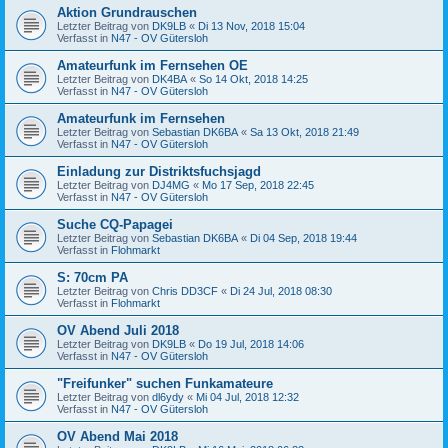
Aktion Grundrauschen
Letzter Beitrag von
DK9LB
«
Di 13 Nov, 2018 15:04
Verfasst in
N47 - OV Gütersloh
Amateurfunk im Fernsehen OE
Letzter Beitrag von
DK4BA
«
So 14 Okt, 2018 14:25
Verfasst in
N47 - OV Gütersloh
Amateurfunk im Fernsehen
Letzter Beitrag von
Sebastian DK6BA
«
Sa 13 Okt, 2018 21:49
Verfasst in
N47 - OV Gütersloh
Einladung zur Distriktsfuchsjagd
Letzter Beitrag von
DJ4MG
«
Mo 17 Sep, 2018 22:45
Verfasst in
N47 - OV Gütersloh
Suche CQ-Papagei
Letzter Beitrag von
Sebastian DK6BA
«
Di 04 Sep, 2018 19:44
Verfasst in
Flohmarkt
S: 70cm PA
Letzter Beitrag von
Chris DD3CF
«
Di 24 Jul, 2018 08:30
Verfasst in
Flohmarkt
OV Abend Juli 2018
Letzter Beitrag von
DK9LB
«
Do 19 Jul, 2018 14:06
Verfasst in
N47 - OV Gütersloh
"Freifunker" suchen Funkamateure
Letzter Beitrag von
dl6ydy
«
Mi 04 Jul, 2018 12:32
Verfasst in
N47 - OV Gütersloh
OV Abend Mai 2018