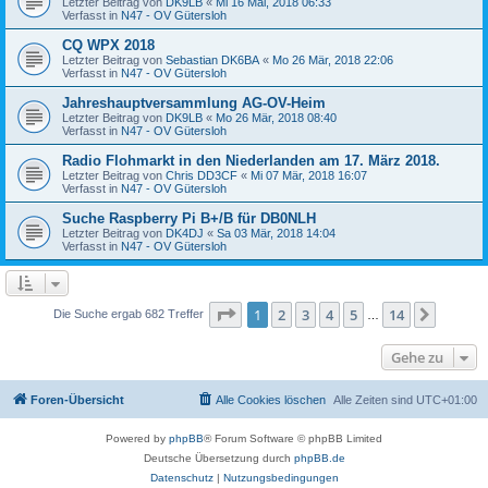
Letzter Beitrag von
DK9LB
«
Mi 16 Mai, 2018 06:33
Verfasst in
N47 - OV Gütersloh
CQ WPX 2018
Letzter Beitrag von
Sebastian DK6BA
«
Mo 26 Mär, 2018 22:06
Verfasst in
N47 - OV Gütersloh
Jahreshauptversammlung AG-OV-Heim
Letzter Beitrag von
DK9LB
«
Mo 26 Mär, 2018 08:40
Verfasst in
N47 - OV Gütersloh
Radio Flohmarkt in den Niederlanden am 17. März 2018.
Letzter Beitrag von
Chris DD3CF
«
Mi 07 Mär, 2018 16:07
Verfasst in
N47 - OV Gütersloh
Suche Raspberry Pi B+/B für DB0NLH
Letzter Beitrag von
DK4DJ
«
Sa 03 Mär, 2018 14:04
Verfasst in
N47 - OV Gütersloh
Seite
1
von
14
1
2
3
4
5
14
Nächst
Die Suche ergab 682 Treffer
…
Gehe zu
Foren-Übersicht
Alle Cookies löschen
Alle Zeiten sind
UTC+01:00
Powered by
phpBB
® Forum Software © phpBB Limited
Deutsche Übersetzung durch
phpBB.de
Datenschutz
|
Nutzungsbedingungen