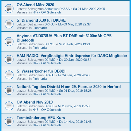
OV-Abend März 2020
Letzter Beitrag von
Sebastian DK6BA
«
Sa 21 Mär, 2020 20:05
Verfasst in
N47 - OV Gütersloh
S: Diamond X30 für DK0RE
Letzter Beitrag von
DK4DJ
«
Mo 09 Mär, 2020 22:37
Verfasst in
Flohmarkt
Anytone AT-D878UV Plus BT DMR mit 3100mAh GPS
Bluetooth
Letzter Beitrag von
DH7OL
«
Mi 26 Feb, 2020 19:21
Verfasst in
Flohmarkt
HAM RADIO: Vergünstigte Eintrittspreise für DARC-Mitglieder
Letzter Beitrag von
DJ4MG
«
Do 30 Jan, 2020 00:34
Verfasst in
N47 - OV Gütersloh
S: Wasserkocher für DB0BI
Letzter Beitrag von
DK4DJ
«
Fr 24 Jan, 2020 20:46
Verfasst in
Flohmarkt
Notfunk Tag des Distrikt N am 29. Februar 2020 in Herford
Letzter Beitrag von
DJ4MG
«
So 01 Dez, 2019 15:28
Verfasst in
N47 - OV Gütersloh
OV Abend Nov 2019
Letzter Beitrag von
DK9LB
«
Mi 20 Nov, 2019 15:53
Verfasst in
N47 - OV Gütersloh
Terminänderung AFU-Kurs
Letzter Beitrag von
DJ4MG
«
Do 14 Nov, 2019 21:46
Verfasst in
N47 - OV Gütersloh