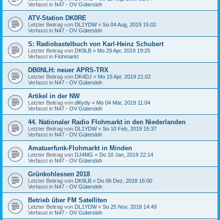
Verfasst in
N47 - OV Gütersloh
ATV-Station DK0RE
Letzter Beitrag von
DL1YDW
«
So 04 Aug, 2019 15:02
Verfasst in
N47 - OV Gütersloh
S: Radiobastelbuch von Karl-Heinz Schubert
Letzter Beitrag von
DK9LB
«
Mo 29 Apr, 2019 19:25
Verfasst in
Flohmarkt
DB0NLH: neuer APRS-TRX
Letzter Beitrag von
DK4DJ
«
Mo 15 Apr, 2019 21:02
Verfasst in
N47 - OV Gütersloh
Artikel in der NW
Letzter Beitrag von
dl6ydy
«
Mo 04 Mär, 2019 11:04
Verfasst in
N47 - OV Gütersloh
44. Nationaler Radio Flohmarkt in den Niederlanden
Letzter Beitrag von
DL1YDW
«
So 10 Feb, 2019 15:37
Verfasst in
N47 - OV Gütersloh
Amatuerfunk-Flohmarkt in Minden
Letzter Beitrag von
DJ4MG
«
Do 10 Jan, 2019 22:14
Verfasst in
N47 - OV Gütersloh
Grünkohlessen 2018
Letzter Beitrag von
DK9LB
«
Do 06 Dez, 2018 16:00
Verfasst in
N47 - OV Gütersloh
Betrieb über FM Satelliten
Letzter Beitrag von
DL1YDW
«
So 25 Nov, 2018 14:49
Verfasst in
N47 - OV Gütersloh