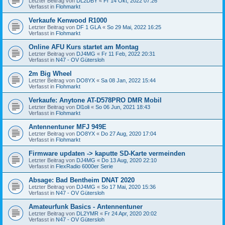
Letzter Beitrag von
DL2DBY
«
Fr 14 Okt, 2022 07:26
Verfasst in
Flohmarkt
Verkaufe Kenwood R1000
Letzter Beitrag von
DF 1 GLA
«
So 29 Mai, 2022 16:25
Verfasst in
Flohmarkt
Online AFU Kurs startet am Montag
Letzter Beitrag von
DJ4MG
«
Fr 11 Feb, 2022 20:31
Verfasst in
N47 - OV Gütersloh
2m Big Wheel
Letzter Beitrag von
DO8YX
«
Sa 08 Jan, 2022 15:44
Verfasst in
Flohmarkt
Verkaufe: Anytone AT-D578PRO DMR Mobil
Letzter Beitrag von
Dl1oli
«
So 06 Jun, 2021 18:43
Verfasst in
Flohmarkt
Antennentuner MFJ 949E
Letzter Beitrag von
DO8YX
«
Do 27 Aug, 2020 17:04
Verfasst in
Flohmarkt
Firmware updaten -> kaputte SD-Karte vermeinden
Letzter Beitrag von
DJ4MG
«
Do 13 Aug, 2020 22:10
Verfasst in
FlexRadio 6000er Serie
Absage: Bad Bentheim DNAT 2020
Letzter Beitrag von
DJ4MG
«
So 17 Mai, 2020 15:36
Verfasst in
N47 - OV Gütersloh
Amateurfunk Basics - Antennentuner
Letzter Beitrag von
DL2YMR
«
Fr 24 Apr, 2020 20:02
Verfasst in
N47 - OV Gütersloh