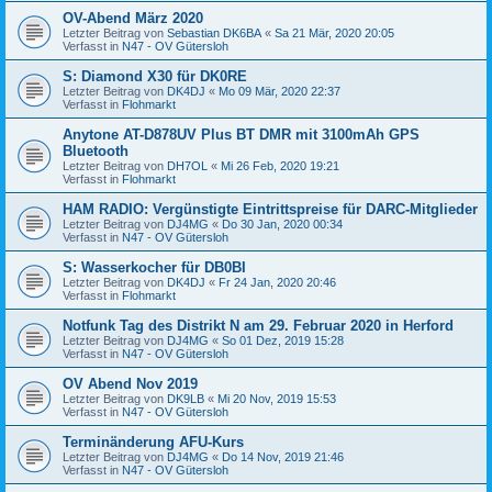
OV-Abend März 2020
Letzter Beitrag von
Sebastian DK6BA
«
Sa 21 Mär, 2020 20:05
Verfasst in
N47 - OV Gütersloh
S: Diamond X30 für DK0RE
Letzter Beitrag von
DK4DJ
«
Mo 09 Mär, 2020 22:37
Verfasst in
Flohmarkt
Anytone AT-D878UV Plus BT DMR mit 3100mAh GPS
Bluetooth
Letzter Beitrag von
DH7OL
«
Mi 26 Feb, 2020 19:21
Verfasst in
Flohmarkt
HAM RADIO: Vergünstigte Eintrittspreise für DARC-Mitglieder
Letzter Beitrag von
DJ4MG
«
Do 30 Jan, 2020 00:34
Verfasst in
N47 - OV Gütersloh
S: Wasserkocher für DB0BI
Letzter Beitrag von
DK4DJ
«
Fr 24 Jan, 2020 20:46
Verfasst in
Flohmarkt
Notfunk Tag des Distrikt N am 29. Februar 2020 in Herford
Letzter Beitrag von
DJ4MG
«
So 01 Dez, 2019 15:28
Verfasst in
N47 - OV Gütersloh
OV Abend Nov 2019
Letzter Beitrag von
DK9LB
«
Mi 20 Nov, 2019 15:53
Verfasst in
N47 - OV Gütersloh
Terminänderung AFU-Kurs
Letzter Beitrag von
DJ4MG
«
Do 14 Nov, 2019 21:46
Verfasst in
N47 - OV Gütersloh