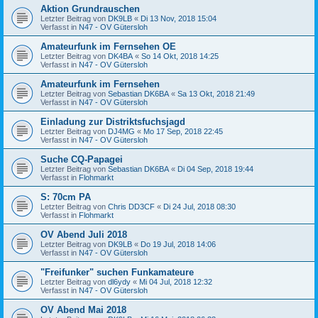
Aktion Grundrauschen
Letzter Beitrag von
DK9LB
«
Di 13 Nov, 2018 15:04
Verfasst in
N47 - OV Gütersloh
Amateurfunk im Fernsehen OE
Letzter Beitrag von
DK4BA
«
So 14 Okt, 2018 14:25
Verfasst in
N47 - OV Gütersloh
Amateurfunk im Fernsehen
Letzter Beitrag von
Sebastian DK6BA
«
Sa 13 Okt, 2018 21:49
Verfasst in
N47 - OV Gütersloh
Einladung zur Distriktsfuchsjagd
Letzter Beitrag von
DJ4MG
«
Mo 17 Sep, 2018 22:45
Verfasst in
N47 - OV Gütersloh
Suche CQ-Papagei
Letzter Beitrag von
Sebastian DK6BA
«
Di 04 Sep, 2018 19:44
Verfasst in
Flohmarkt
S: 70cm PA
Letzter Beitrag von
Chris DD3CF
«
Di 24 Jul, 2018 08:30
Verfasst in
Flohmarkt
OV Abend Juli 2018
Letzter Beitrag von
DK9LB
«
Do 19 Jul, 2018 14:06
Verfasst in
N47 - OV Gütersloh
"Freifunker" suchen Funkamateure
Letzter Beitrag von
dl6ydy
«
Mi 04 Jul, 2018 12:32
Verfasst in
N47 - OV Gütersloh
OV Abend Mai 2018