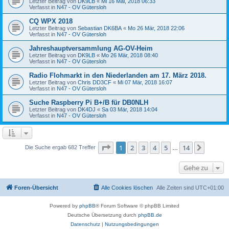
Letzter Beitrag von
DK9LB
«
Mi 16 Mai, 2018 06:33
Verfasst in
N47 - OV Gütersloh
CQ WPX 2018
Letzter Beitrag von
Sebastian DK6BA
«
Mo 26 Mär, 2018 22:06
Verfasst in
N47 - OV Gütersloh
Jahreshauptversammlung AG-OV-Heim
Letzter Beitrag von
DK9LB
«
Mo 26 Mär, 2018 08:40
Verfasst in
N47 - OV Gütersloh
Radio Flohmarkt in den Niederlanden am 17. März 2018.
Letzter Beitrag von
Chris DD3CF
«
Mi 07 Mär, 2018 16:07
Verfasst in
N47 - OV Gütersloh
Suche Raspberry Pi B+/B für DB0NLH
Letzter Beitrag von
DK4DJ
«
Sa 03 Mär, 2018 14:04
Verfasst in
N47 - OV Gütersloh
Seite
1
von
14
1
2
3
4
5
14
Nächst
Die Suche ergab 682 Treffer
…
Gehe zu
Foren-Übersicht
Alle Cookies löschen
Alle Zeiten sind
UTC+01:00
Powered by
phpBB
® Forum Software © phpBB Limited
Deutsche Übersetzung durch
phpBB.de
Datenschutz
|
Nutzungsbedingungen