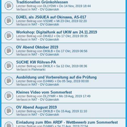
Traditionellen Grünkohlessen
Letzter Beitrag von
DL1YDW
«
Do 14 Nov, 2019 18:44
Verfasst in
N47 - OV Gütersloh
DJ4EL als JS6UEA auf Okinawa, AS-017
Letzter Beitrag von
V31ME
«
Mi 23 Okt, 2019 02:20
Verfasst in
N47 - OV Gütersloh
Workshop: Digitalfunk auf UKW am 24.11.2019
Letzter Beitrag von
DK4DJ
«
Do 17 Okt, 2019 09:35
Verfasst in
N47 - OV Gütersloh
OV Abend Oktober 2019
Letzter Beitrag von
DK9LB
«
Do 17 Okt, 2019 06:56
Verfasst in
N47 - OV Gütersloh
SUCHE KW Röhren-PA
Letzter Beitrag von
DK9LX
«
Sa 12 Okt, 2019 08:36
Verfasst in
Flohmarkt
Ausbildung und Vorbereitung auf die Prüfung
Letzter Beitrag von
DJ4MG
«
Do 05 Sep, 2019 00:00
Verfasst in
N47 - OV Gütersloh
Kleines Video vom Sommerfest
Letzter Beitrag von
DL2YMR
«
Mo 19 Aug, 2019 17:49
Verfasst in
N47 - OV Gütersloh
OV Abend August 2019
Letzter Beitrag von
DK9LB
«
Do 15 Aug, 2019 11:10
Verfasst in
N47 - OV Gütersloh
Einladung zum 80m ARDF - Wettbewerb zum Sommerfest
Letzter Beitrag von
DJ4MG
«
So 11 Aug, 2019 22:54