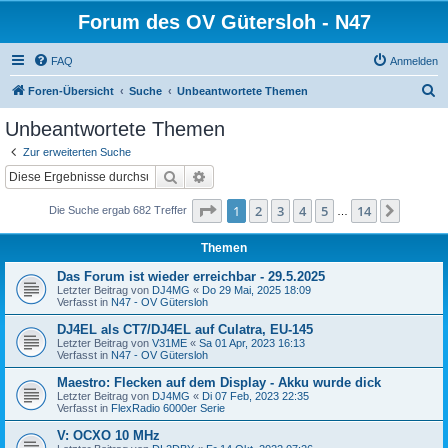
Forum des OV Gütersloh - N47
FAQ
Anmelden
S
Foren-Übersicht
Suche
Unbeantwortete Themen
u
Unbeantwortete Themen
c
Zur erweiterten Suche
h
Suche
Erweiterte Suche
e
Seite
1
von
14
1
2
3
4
5
14
Nächst
Die Suche ergab 682 Treffer
…
Themen
Das Forum ist wieder erreichbar - 29.5.2025
Letzter Beitrag von
DJ4MG
«
Do 29 Mai, 2025 18:09
Verfasst in
N47 - OV Gütersloh
DJ4EL als CT7/DJ4EL auf Culatra, EU-145
Letzter Beitrag von
V31ME
«
Sa 01 Apr, 2023 16:13
Verfasst in
N47 - OV Gütersloh
Maestro: Flecken auf dem Display - Akku wurde dick
Letzter Beitrag von
DJ4MG
«
Di 07 Feb, 2023 22:35
Verfasst in
FlexRadio 6000er Serie
V: OCXO 10 MHz