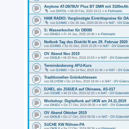
Anytone AT-D878UV Plus BT DMR mit 3100mAh
von
DH7OL
»
Mi 26 Feb, 2020 19:21
» in
Flohmarkt
HAM RADIO: Vergünstigte Eintrittspreise für DA
von
DJ4MG
»
Do 30 Jan, 2020 00:34
» in
N47 - OV Güt
S: Wasserkocher für DB0BI
von
DK4DJ
»
Fr 24 Jan, 2020 20:46
» in
Flohmarkt
Notfunk Tag des Distrikt N am 29. Februar 2020 
von
DJ4MG
»
So 01 Dez, 2019 15:28
» in
N47 - OV Gütersl
OV Abend Nov 2019
von
DK9LB
»
Mi 20 Nov, 2019 15:53
» in
N47 - OV Gütersloh
Terminänderung AFU-Kurs
von
DJ4MG
»
Do 14 Nov, 2019 21:46
» in
N47 - OV Güt
Traditionellen Grünkohlessen
von
DL1YDW
»
Do 14 Nov, 2019 18:44
» in
N47 - OV Güters
DJ4EL als JS6UEA auf Okinawa, AS-017
von
V31ME
»
Mi 23 Okt, 2019 02:20
» in
N47 - OV Gütersloh
Workshop: Digitalfunk auf UKW am 24.11.2019
von
DK4DJ
»
Do 17 Okt, 2019 09:35
» in
N47 - OV Güterslo
OV Abend Oktober 2019
von
DK9LB
»
Do 17 Okt, 2019 06:56
» in
N47 - OV Güterslo
SUCHE KW Röhren-PA
von
DK9LX
»
Sa 12 Okt, 2019 08:36
» in
Flohmarkt