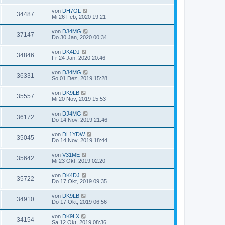
von
DH7OL
34487
Mi 26 Feb, 2020 19:21
von
DJ4MG
37147
Do 30 Jan, 2020 00:34
von
DK4DJ
34846
Fr 24 Jan, 2020 20:46
von
DJ4MG
36331
So 01 Dez, 2019 15:28
von
DK9LB
35557
Mi 20 Nov, 2019 15:53
von
DJ4MG
36172
Do 14 Nov, 2019 21:46
von
DL1YDW
35045
Do 14 Nov, 2019 18:44
von
V31ME
35642
Mi 23 Okt, 2019 02:20
von
DK4DJ
35722
Do 17 Okt, 2019 09:35
von
DK9LB
34910
Do 17 Okt, 2019 06:56
von
DK9LX
34154
Sa 12 Okt, 2019 08:36