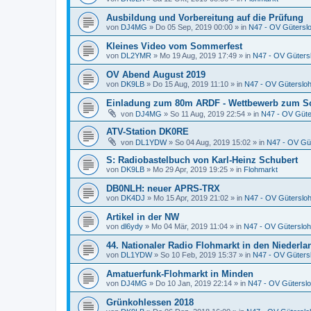
Ausbildung und Vorbereitung auf die Prüfung
von
DJ4MG
»
Do 05 Sep, 2019 00:00
» in
N47 - OV Gütersl
Kleines Video vom Sommerfest
von
DL2YMR
»
Mo 19 Aug, 2019 17:49
» in
N47 - OV Güters
OV Abend August 2019
von
DK9LB
»
Do 15 Aug, 2019 11:10
» in
N47 - OV Güterslo
Einladung zum 80m ARDF - Wettbewerb zum S
von
DJ4MG
»
So 11 Aug, 2019 22:54
» in
N47 - OV Güte
ATV-Station DK0RE
von
DL1YDW
»
So 04 Aug, 2019 15:02
» in
N47 - OV Gü
S: Radiobastelbuch von Karl-Heinz Schubert
von
DK9LB
»
Mo 29 Apr, 2019 19:25
» in
Flohmarkt
DB0NLH: neuer APRS-TRX
von
DK4DJ
»
Mo 15 Apr, 2019 21:02
» in
N47 - OV Güterslo
Artikel in der NW
von
dl6ydy
»
Mo 04 Mär, 2019 11:04
» in
N47 - OV Gütersloh
44. Nationaler Radio Flohmarkt in den Niederl
von
DL1YDW
»
So 10 Feb, 2019 15:37
» in
N47 - OV Güters
Amatuerfunk-Flohmarkt in Minden
von
DJ4MG
»
Do 10 Jan, 2019 22:14
» in
N47 - OV Gütersl
Grünkohlessen 2018