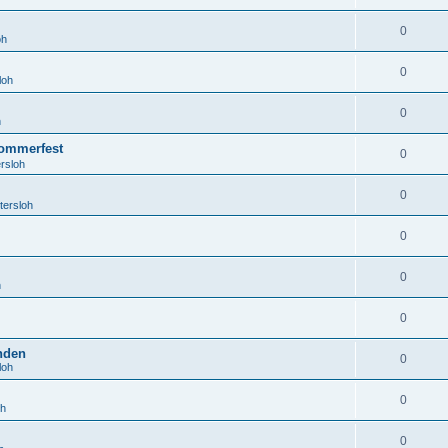
0
oh
0
loh
0
h
ommerfest
0
rsloh
0
tersloh
0
0
h
0
anden
0
loh
0
oh
0