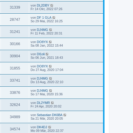
von
DL2DBY
31339
Fr 14 Okt, 2022 07:26
von
DF 1 GLA
28747
So 29 Mai, 2022 16:25
von
DJ4MG
31241
Fr 11 Feb, 2022 20:31
von
DO8YX
30166
Sa 08 Jan, 2022 15:44
von
Dl1oli
30904
So 06 Jun, 2021 18:43
von
DO8YX
31855
Do 27 Aug, 2020 17:04
von
DJ4MG
33741
Do 13 Aug, 2020 22:10
von
DJ4MG
33876
So 17 Mai, 2020 15:36
von
DL2YMR
32624
Fr 24 Apr, 2020 20:02
von
Sebastian DK6BA
34989
Sa 21 Mär, 2020 20:05
von
DK4DJ
34574
Mo 09 Mär, 2020 22:37