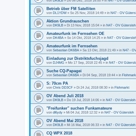
von
DK9LB
»
Do 06 Dez, 2018 16:00
» in
N47 - OV Güterslo
Betrieb über FM Satelliten
von
DL1YDW
»
So 25 Nov, 2018 14:49
» in
N47 - OV Güters
Aktion Grundrauschen
von
DK9LB
»
Di 13 Nov, 2018 15:04
» in
N47 - OV Gütersloh
Amateurfunk im Fernsehen OE
von
DK4BA
»
So 14 Okt, 2018 14:25
» in
N47 - OV Güterslo
Amateurfunk im Fernsehen
von
Sebastian DK6BA
»
Sa 13 Okt, 2018 21:49
» in
N47 - OV
Einladung zur Distriktsfuchsjagd
von
DJ4MG
»
Mo 17 Sep, 2018 22:45
» in
N47 - OV Gütersl
Suche CQ-Papagei
von
Sebastian DK6BA
»
Di 04 Sep, 2018 19:44
» in
Flohmark
S: 70cm PA
von
Chris DD3CF
»
Di 24 Jul, 2018 08:30
» in
Flohmarkt
OV Abend Juli 2018
von
DK9LB
»
Do 19 Jul, 2018 14:06
» in
N47 - OV Gütersloh
"Freifunker" suchen Funkamateure
von
dl6ydy
»
Mi 04 Jul, 2018 12:32
» in
N47 - OV Gütersloh
OV Abend Mai 2018
von
DK9LB
»
Mi 16 Mai, 2018 06:33
» in
N47 - OV Gütersloh
CQ WPX 2018