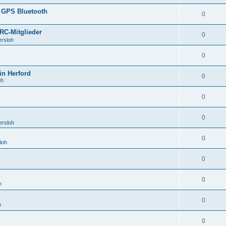
 GPS Bluetooth
0
RC-Mitglieder
0
ersloh
0
in Herford
0
oh
0
0
ersloh
0
loh
0
0
h
0
h
0