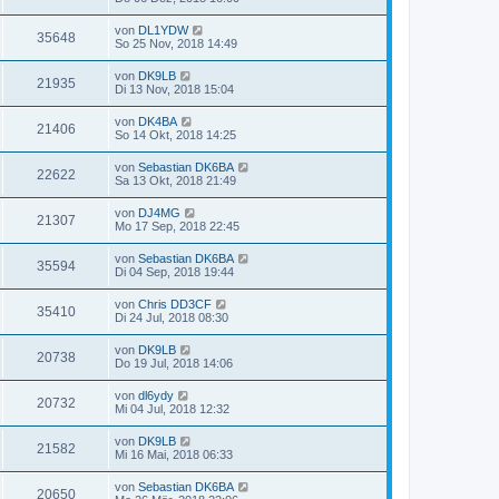
von
DL1YDW
35648
So 25 Nov, 2018 14:49
von
DK9LB
21935
Di 13 Nov, 2018 15:04
von
DK4BA
21406
So 14 Okt, 2018 14:25
von
Sebastian DK6BA
22622
Sa 13 Okt, 2018 21:49
von
DJ4MG
21307
Mo 17 Sep, 2018 22:45
von
Sebastian DK6BA
35594
Di 04 Sep, 2018 19:44
von
Chris DD3CF
35410
Di 24 Jul, 2018 08:30
von
DK9LB
20738
Do 19 Jul, 2018 14:06
von
dl6ydy
20732
Mi 04 Jul, 2018 12:32
von
DK9LB
21582
Mi 16 Mai, 2018 06:33
von
Sebastian DK6BA
20650