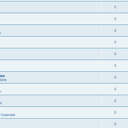
0
0
0
h
0
0
0
den
0
Serie
0
h
0
oh
0
 Gütersloh
0