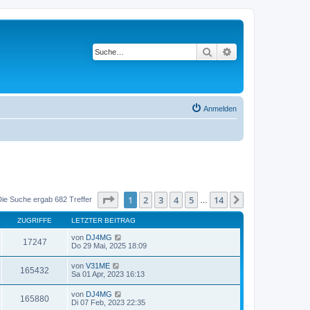
Suche
Erweiterte Suche
Anmelden
Seite
1
von
14
1
2
3
4
5
14
Nächste
Die Suche ergab 682 Treffer
…
ZUGRIFFE
LETZTER BEITRAG
von
DJ4MG
17247
Do 29 Mai, 2025 18:09
von
V31ME
165432
Sa 01 Apr, 2023 16:13
von
DJ4MG
165880
Di 07 Feb, 2023 22:35