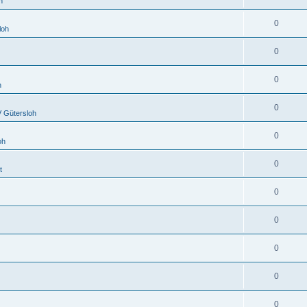
h
0
loh
0
0
h
0
 Gütersloh
0
oh
0
t
0
0
0
0
0