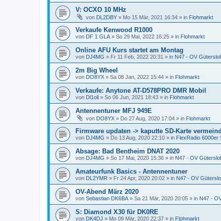
V: OCXO 10 MHz
von
DL2DBY
»
Mo 15 Mär, 2021 16:34
» in
Flohmarkt
Verkaufe Kenwood R1000
von
DF 1 GLA
»
So 29 Mai, 2022 16:25
» in
Flohmarkt
Online AFU Kurs startet am Montag
von
DJ4MG
»
Fr 11 Feb, 2022 20:31
» in
N47 - OV Güterslo
2m Big Wheel
von
DO8YX
»
Sa 08 Jan, 2022 15:44
» in
Flohmarkt
Verkaufe: Anytone AT-D578PRO DMR Mobil
von
Dl1oli
»
So 06 Jun, 2021 18:43
» in
Flohmarkt
Antennentuner MFJ 949E
von
DO8YX
»
Do 27 Aug, 2020 17:04
» in
Flohmarkt
Firmware updaten -> kaputte SD-Karte vermein
von
DJ4MG
»
Do 13 Aug, 2020 22:10
» in
FlexRadio 6000er 
Absage: Bad Bentheim DNAT 2020
von
DJ4MG
»
So 17 Mai, 2020 15:36
» in
N47 - OV Güterslo
Amateurfunk Basics - Antennentuner
von
DL2YMR
»
Fr 24 Apr, 2020 20:02
» in
N47 - OV Gütersl
OV-Abend März 2020
von
Sebastian DK6BA
»
Sa 21 Mär, 2020 20:05
» in
N47 - OV
S: Diamond X30 für DK0RE
von
DK4DJ
»
Mo 09 Mär, 2020 22:37
» in
Flohmarkt