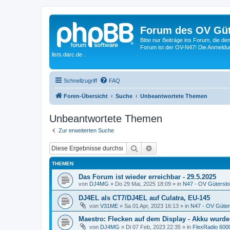
Forum des OV Güt
Bitte nur Beiträge ins Forum, die d
Forum ist der OV-N47! Die Anmeldung
lists.darc.de .
Schnellzugriff
FAQ
Foren-Übersicht
Suche
Unbeantwortete Themen
Unbeantwortete Themen
Zur erweiterten Suche
Suche
Erweiterte Suche
THEMEN
Das Forum ist wieder erreichbar - 29.5.2025
von
DJ4MG
»
Do 29 Mai, 2025 18:09
» in
N47 - OV Güterslo
DJ4EL als CT7/DJ4EL auf Culatra, EU-145
von
V31ME
»
Sa 01 Apr, 2023 16:13
» in
N47 - OV Güter
Maestro: Flecken auf dem Display - Akku wurde
von
DJ4MG
»
Di 07 Feb, 2023 22:35
» in
FlexRadio 6000