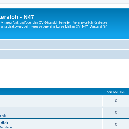
ersloh - N47
en Amateurfunk und/oder den OV Gütersloh betreffen. Verantwortlich für dieses
 ist deaktiviert, bei Interesse bitte eine kurze Mail an OV_N47_Vorstand [ät]
ANTWORTEN
0
h
0
sloh
 dick
0
er Serie