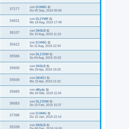
von
DJ4MG
37277
Do 05 Sep, 2019 00:00
von
DL2YMR
34831
Mo 19 Aug, 2019 17:49
von
DK9LB
36107
Do 15 Aug, 2019 11:10
von
DJ4MG
35422
So 11 Aug, 2019 22:54
von
DL1YDW
35566
So 04 Aug, 2019 15:02
von
DK9LB
35600
Mo 29 Apr, 2019 19:25
von
DK4DJ
35939
Mo 15 Apr, 2019 21:02
von
dl6ydy
35665
Mo 04 Mär, 2019 11:04
von
DL1YDW
36083
So 10 Feb, 2019 15:37
von
DJ4MG
37396
Do 10 Jan, 2019 22:14
von
DK9LB
35339
Do 06 Dez, 2018 16:00