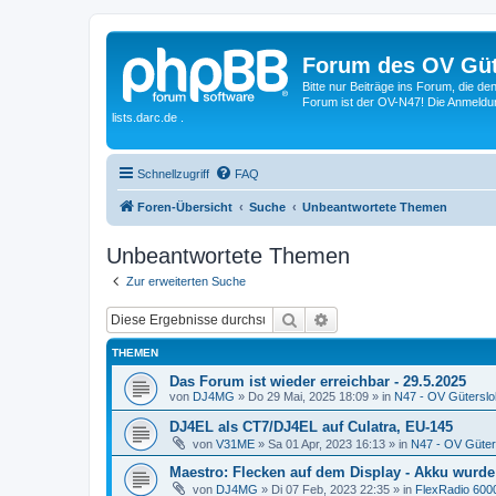
Forum des OV Güt
Bitte nur Beiträge ins Forum, die d
Forum ist der OV-N47! Die Anmeldung
lists.darc.de .
Schnellzugriff
FAQ
Foren-Übersicht
Suche
Unbeantwortete Themen
Unbeantwortete Themen
Zur erweiterten Suche
Suche
Erweiterte Suche
THEMEN
Das Forum ist wieder erreichbar - 29.5.2025
von
DJ4MG
»
Do 29 Mai, 2025 18:09
» in
N47 - OV Güterslo
DJ4EL als CT7/DJ4EL auf Culatra, EU-145
von
V31ME
»
Sa 01 Apr, 2023 16:13
» in
N47 - OV Güter
Maestro: Flecken auf dem Display - Akku wurde
von
DJ4MG
»
Di 07 Feb, 2023 22:35
» in
FlexRadio 6000