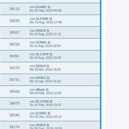
von
DJ4MG
38113
Do 05 Sep, 2019 00:00
von
DL2YMR
35638
Mo 19 Aug, 2019 17:49
von
DK9LB
36937
Do 15 Aug, 2019 11:10
von
DJ4MG
36218
So 11 Aug, 2019 22:54
von
DL1YDW
36391
So 04 Aug, 2019 15:02
von
DK9LB
36279
Mo 29 Apr, 2019 19:25
von
DK4DJ
36741
Mo 15 Apr, 2019 21:02
von
dl6ydy
36458
Mo 04 Mär, 2019 11:04
von
DL1YDW
36875
So 10 Feb, 2019 15:37
von
DJ4MG
38240
Do 10 Jan, 2019 22:14
von
DK9LB
36174
Do 06 Dez, 2018 16:00