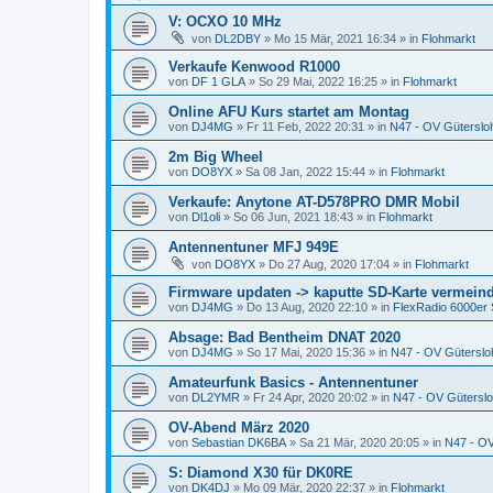
V: OCXO 10 MHz
von
DL2DBY
»
Mo 15 Mär, 2021 16:34
» in
Flohmarkt
Verkaufe Kenwood R1000
von
DF 1 GLA
»
So 29 Mai, 2022 16:25
» in
Flohmarkt
Online AFU Kurs startet am Montag
von
DJ4MG
»
Fr 11 Feb, 2022 20:31
» in
N47 - OV Güterslo
2m Big Wheel
von
DO8YX
»
Sa 08 Jan, 2022 15:44
» in
Flohmarkt
Verkaufe: Anytone AT-D578PRO DMR Mobil
von
Dl1oli
»
So 06 Jun, 2021 18:43
» in
Flohmarkt
Antennentuner MFJ 949E
von
DO8YX
»
Do 27 Aug, 2020 17:04
» in
Flohmarkt
Firmware updaten -> kaputte SD-Karte vermein
von
DJ4MG
»
Do 13 Aug, 2020 22:10
» in
FlexRadio 6000er 
Absage: Bad Bentheim DNAT 2020
von
DJ4MG
»
So 17 Mai, 2020 15:36
» in
N47 - OV Güterslo
Amateurfunk Basics - Antennentuner
von
DL2YMR
»
Fr 24 Apr, 2020 20:02
» in
N47 - OV Gütersl
OV-Abend März 2020
von
Sebastian DK6BA
»
Sa 21 Mär, 2020 20:05
» in
N47 - OV
S: Diamond X30 für DK0RE
von
DK4DJ
»
Mo 09 Mär, 2020 22:37
» in
Flohmarkt