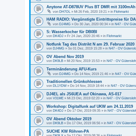
Anytone AT-D878UV Plus BT DMR mit 3100mAh
von
DH7OL
»
Mi 26 Feb, 2020 19:21
» in
Flohmarkt
HAM RADIO: Vergünstigte Eintrittspreise für DA
von
DJ4MG
»
Do 30 Jan, 2020 00:34
» in
N47 - OV Güt
S: Wasserkocher für DB0BI
von
DK4DJ
»
Fr 24 Jan, 2020 20:46
» in
Flohmarkt
Notfunk Tag des Distrikt N am 29. Februar 2020 
von
DJ4MG
»
So 01 Dez, 2019 15:28
» in
N47 - OV Gütersl
OV Abend Nov 2019
von
DK9LB
»
Mi 20 Nov, 2019 15:53
» in
N47 - OV Gütersloh
Terminänderung AFU-Kurs
von
DJ4MG
»
Do 14 Nov, 2019 21:46
» in
N47 - OV Güt
Traditionellen Grünkohlessen
von
DL1YDW
»
Do 14 Nov, 2019 18:44
» in
N47 - OV Güters
DJ4EL als JS6UEA auf Okinawa, AS-017
von
V31ME
»
Mi 23 Okt, 2019 02:20
» in
N47 - OV Gütersloh
Workshop: Digitalfunk auf UKW am 24.11.2019
von
DK4DJ
»
Do 17 Okt, 2019 09:35
» in
N47 - OV Güterslo
OV Abend Oktober 2019
von
DK9LB
»
Do 17 Okt, 2019 06:56
» in
N47 - OV Güterslo
SUCHE KW Röhren-PA
von
DK9LX
»
Sa 12 Okt, 2019 08:36
» in
Flohmarkt