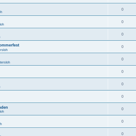
0
oh
0
loh
0
h
ommerfest
0
rsloh
0
tersloh
0
0
h
0
anden
0
loh
0
oh
0