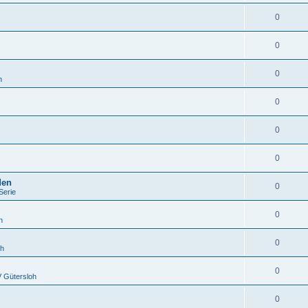
0
0
0
h
0
0
0
den
0
Serie
0
h
0
oh
0
 Gütersloh
0