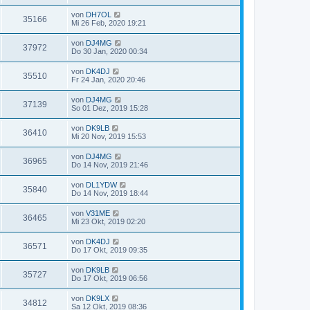
von
DH7OL
35166
Mi 26 Feb, 2020 19:21
von
DJ4MG
37972
Do 30 Jan, 2020 00:34
von
DK4DJ
35510
Fr 24 Jan, 2020 20:46
von
DJ4MG
37139
So 01 Dez, 2019 15:28
von
DK9LB
36410
Mi 20 Nov, 2019 15:53
von
DJ4MG
36965
Do 14 Nov, 2019 21:46
von
DL1YDW
35840
Do 14 Nov, 2019 18:44
von
V31ME
36465
Mi 23 Okt, 2019 02:20
von
DK4DJ
36571
Do 17 Okt, 2019 09:35
von
DK9LB
35727
Do 17 Okt, 2019 06:56
von
DK9LX
34812
Sa 12 Okt, 2019 08:36