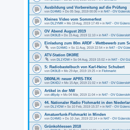
Ausbildung und Vorbereitung auf die Prüfung
von
DJ4MG
»
Do 05 Sep, 2019 00:00
» in
N47 - OV Gütersl
Kleines Video vom Sommerfest
von
DL2YMR
»
Mo 19 Aug, 2019 17:49
» in
N47 - OV Güters
OV Abend August 2019
von
DK9LB
»
Do 15 Aug, 2019 11:10
» in
N47 - OV Güterslo
Einladung zum 80m ARDF - Wettbewerb zum S
von
DJ4MG
»
So 11 Aug, 2019 22:54
» in
N47 - OV Güte
ATV-Station DK0RE
von
DL1YDW
»
So 04 Aug, 2019 15:02
» in
N47 - OV Gü
S: Radiobastelbuch von Karl-Heinz Schubert
von
DK9LB
»
Mo 29 Apr, 2019 19:25
» in
Flohmarkt
DB0NLH: neuer APRS-TRX
von
DK4DJ
»
Mo 15 Apr, 2019 21:02
» in
N47 - OV Güterslo
Artikel in der NW
von
dl6ydy
»
Mo 04 Mär, 2019 11:04
» in
N47 - OV Gütersloh
44. Nationaler Radio Flohmarkt in den Niederl
von
DL1YDW
»
So 10 Feb, 2019 15:37
» in
N47 - OV Güters
Amatuerfunk-Flohmarkt in Minden
von
DJ4MG
»
Do 10 Jan, 2019 22:14
» in
N47 - OV Gütersl
Grünkohlessen 2018