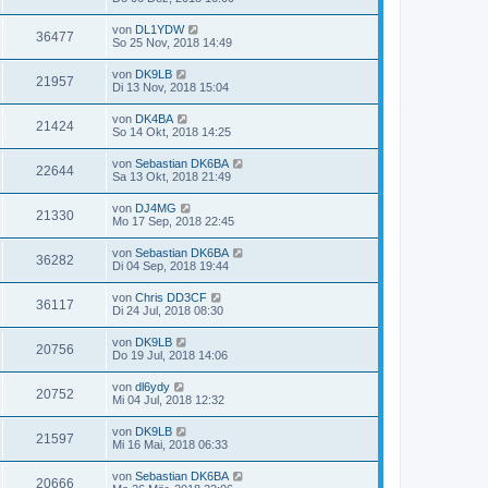
von
DL1YDW
36477
So 25 Nov, 2018 14:49
von
DK9LB
21957
Di 13 Nov, 2018 15:04
von
DK4BA
21424
So 14 Okt, 2018 14:25
von
Sebastian DK6BA
22644
Sa 13 Okt, 2018 21:49
von
DJ4MG
21330
Mo 17 Sep, 2018 22:45
von
Sebastian DK6BA
36282
Di 04 Sep, 2018 19:44
von
Chris DD3CF
36117
Di 24 Jul, 2018 08:30
von
DK9LB
20756
Do 19 Jul, 2018 14:06
von
dl6ydy
20752
Mi 04 Jul, 2018 12:32
von
DK9LB
21597
Mi 16 Mai, 2018 06:33
von
Sebastian DK6BA
20666