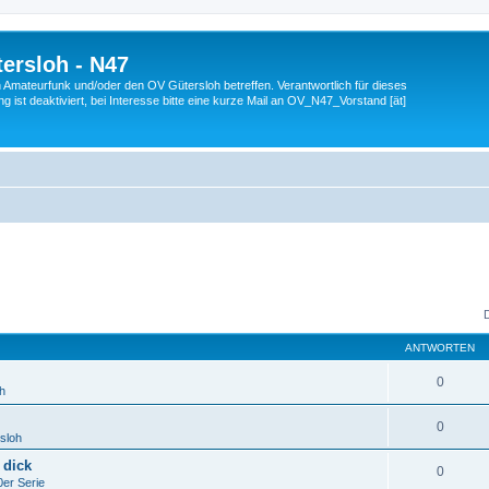
ersloh - N47
en Amateurfunk und/oder den OV Gütersloh betreffen. Verantwortlich für dieses
 ist deaktiviert, bei Interesse bitte eine kurze Mail an OV_N47_Vorstand [ät]
ANTWORTEN
0
h
0
sloh
 dick
0
er Serie