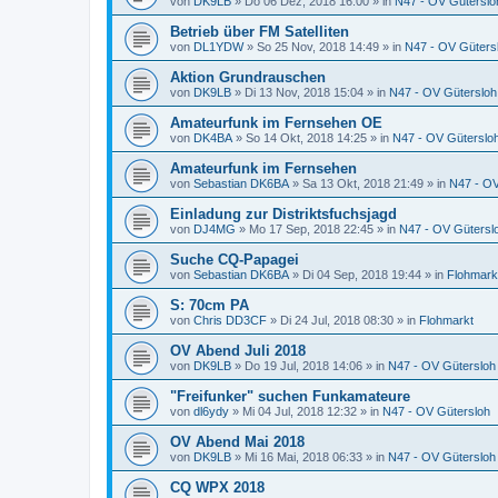
von
DK9LB
»
Do 06 Dez, 2018 16:00
» in
N47 - OV Güterslo
Betrieb über FM Satelliten
von
DL1YDW
»
So 25 Nov, 2018 14:49
» in
N47 - OV Güters
Aktion Grundrauschen
von
DK9LB
»
Di 13 Nov, 2018 15:04
» in
N47 - OV Gütersloh
Amateurfunk im Fernsehen OE
von
DK4BA
»
So 14 Okt, 2018 14:25
» in
N47 - OV Güterslo
Amateurfunk im Fernsehen
von
Sebastian DK6BA
»
Sa 13 Okt, 2018 21:49
» in
N47 - OV
Einladung zur Distriktsfuchsjagd
von
DJ4MG
»
Mo 17 Sep, 2018 22:45
» in
N47 - OV Gütersl
Suche CQ-Papagei
von
Sebastian DK6BA
»
Di 04 Sep, 2018 19:44
» in
Flohmark
S: 70cm PA
von
Chris DD3CF
»
Di 24 Jul, 2018 08:30
» in
Flohmarkt
OV Abend Juli 2018
von
DK9LB
»
Do 19 Jul, 2018 14:06
» in
N47 - OV Gütersloh
"Freifunker" suchen Funkamateure
von
dl6ydy
»
Mi 04 Jul, 2018 12:32
» in
N47 - OV Gütersloh
OV Abend Mai 2018
von
DK9LB
»
Mi 16 Mai, 2018 06:33
» in
N47 - OV Gütersloh
CQ WPX 2018