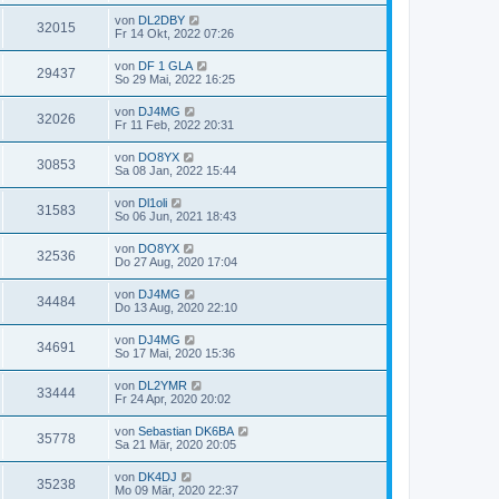
von
DL2DBY
32015
Fr 14 Okt, 2022 07:26
von
DF 1 GLA
29437
So 29 Mai, 2022 16:25
von
DJ4MG
32026
Fr 11 Feb, 2022 20:31
von
DO8YX
30853
Sa 08 Jan, 2022 15:44
von
Dl1oli
31583
So 06 Jun, 2021 18:43
von
DO8YX
32536
Do 27 Aug, 2020 17:04
von
DJ4MG
34484
Do 13 Aug, 2020 22:10
von
DJ4MG
34691
So 17 Mai, 2020 15:36
von
DL2YMR
33444
Fr 24 Apr, 2020 20:02
von
Sebastian DK6BA
35778
Sa 21 Mär, 2020 20:05
von
DK4DJ
35238
Mo 09 Mär, 2020 22:37