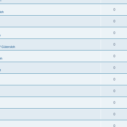
h
0
loh
0
0
h
0
 Gütersloh
0
oh
0
t
0
0
0
0
0