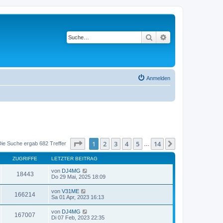
Suche
Erweiterte Suche
Anmelden
Seite
1
von
14
1
2
3
4
5
14
Nächste
Die Suche ergab 682 Treffer
…
ZUGRIFFE
LETZTER BEITRAG
von
DJ4MG
18443
Do 29 Mai, 2025 18:09
von
V31ME
166214
Sa 01 Apr, 2023 16:13
von
DJ4MG
167007
Di 07 Feb, 2023 22:35