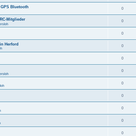
 GPS Bluetooth
0
RC-Mitglieder
0
ersloh
0
in Herford
0
oh
0
0
ersloh
0
loh
0
0
h
0
h
0