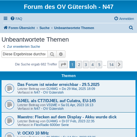
Forum des OV Gütersloh - N47
FAQ
Anmelden
S
Foren-Übersicht
Suche
Unbeantwortete Themen
u
Unbeantwortete Themen
c
Zur erweiterten Suche
h
Suche
Erweiterte Suche
e
Seite
1
von
14
1
2
3
4
5
14
Nächst
Die Suche ergab 682 Treffer
…
Themen
Das Forum ist wieder erreichbar - 29.5.2025
Letzter Beitrag von
DJ4MG
«
Do 29 Mai, 2025 18:09
Verfasst in
N47 - OV Gütersloh
DJ4EL als CT7/DJ4EL auf Culatra, EU-145
Letzter Beitrag von
V31ME
«
Sa 01 Apr, 2023 16:13
Verfasst in
N47 - OV Gütersloh
Maestro: Flecken auf dem Display - Akku wurde dick
Letzter Beitrag von
DJ4MG
«
Di 07 Feb, 2023 22:35
Verfasst in
FlexRadio 6000er Serie
V: OCXO 10 MHz