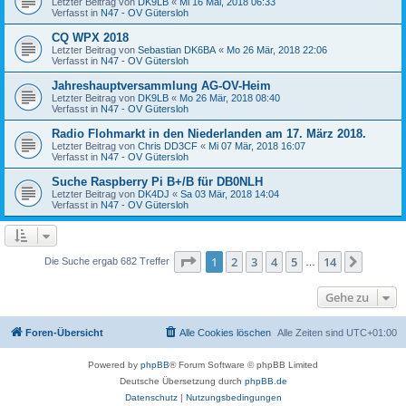
Letzter Beitrag von
DK9LB
«
Mi 16 Mai, 2018 06:33
Verfasst in
N47 - OV Gütersloh
CQ WPX 2018
Letzter Beitrag von
Sebastian DK6BA
«
Mo 26 Mär, 2018 22:06
Verfasst in
N47 - OV Gütersloh
Jahreshauptversammlung AG-OV-Heim
Letzter Beitrag von
DK9LB
«
Mo 26 Mär, 2018 08:40
Verfasst in
N47 - OV Gütersloh
Radio Flohmarkt in den Niederlanden am 17. März 2018.
Letzter Beitrag von
Chris DD3CF
«
Mi 07 Mär, 2018 16:07
Verfasst in
N47 - OV Gütersloh
Suche Raspberry Pi B+/B für DB0NLH
Letzter Beitrag von
DK4DJ
«
Sa 03 Mär, 2018 14:04
Verfasst in
N47 - OV Gütersloh
Seite
1
von
14
1
2
3
4
5
14
Nächst
Die Suche ergab 682 Treffer
…
Gehe zu
Foren-Übersicht
Alle Cookies löschen
Alle Zeiten sind
UTC+01:00
Powered by
phpBB
® Forum Software © phpBB Limited
Deutsche Übersetzung durch
phpBB.de
Datenschutz
|
Nutzungsbedingungen