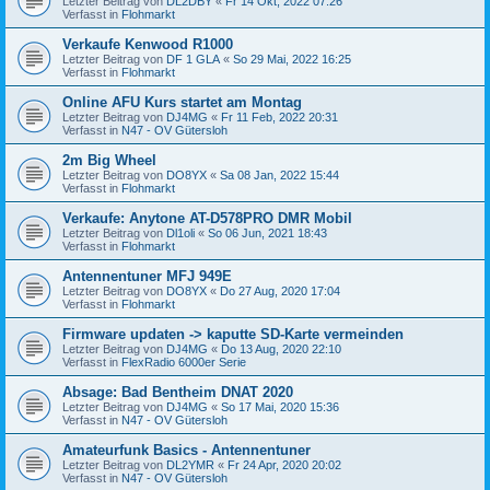
Letzter Beitrag von
DL2DBY
«
Fr 14 Okt, 2022 07:26
Verfasst in
Flohmarkt
Verkaufe Kenwood R1000
Letzter Beitrag von
DF 1 GLA
«
So 29 Mai, 2022 16:25
Verfasst in
Flohmarkt
Online AFU Kurs startet am Montag
Letzter Beitrag von
DJ4MG
«
Fr 11 Feb, 2022 20:31
Verfasst in
N47 - OV Gütersloh
2m Big Wheel
Letzter Beitrag von
DO8YX
«
Sa 08 Jan, 2022 15:44
Verfasst in
Flohmarkt
Verkaufe: Anytone AT-D578PRO DMR Mobil
Letzter Beitrag von
Dl1oli
«
So 06 Jun, 2021 18:43
Verfasst in
Flohmarkt
Antennentuner MFJ 949E
Letzter Beitrag von
DO8YX
«
Do 27 Aug, 2020 17:04
Verfasst in
Flohmarkt
Firmware updaten -> kaputte SD-Karte vermeinden
Letzter Beitrag von
DJ4MG
«
Do 13 Aug, 2020 22:10
Verfasst in
FlexRadio 6000er Serie
Absage: Bad Bentheim DNAT 2020
Letzter Beitrag von
DJ4MG
«
So 17 Mai, 2020 15:36
Verfasst in
N47 - OV Gütersloh
Amateurfunk Basics - Antennentuner
Letzter Beitrag von
DL2YMR
«
Fr 24 Apr, 2020 20:02
Verfasst in
N47 - OV Gütersloh