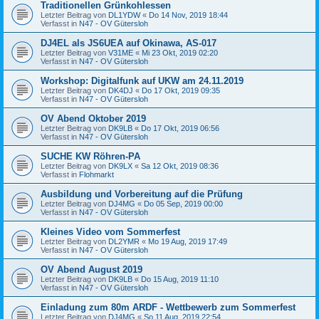
Traditionellen Grünkohlessen
Letzter Beitrag von
DL1YDW
«
Do 14 Nov, 2019 18:44
Verfasst in
N47 - OV Gütersloh
DJ4EL als JS6UEA auf Okinawa, AS-017
Letzter Beitrag von
V31ME
«
Mi 23 Okt, 2019 02:20
Verfasst in
N47 - OV Gütersloh
Workshop: Digitalfunk auf UKW am 24.11.2019
Letzter Beitrag von
DK4DJ
«
Do 17 Okt, 2019 09:35
Verfasst in
N47 - OV Gütersloh
OV Abend Oktober 2019
Letzter Beitrag von
DK9LB
«
Do 17 Okt, 2019 06:56
Verfasst in
N47 - OV Gütersloh
SUCHE KW Röhren-PA
Letzter Beitrag von
DK9LX
«
Sa 12 Okt, 2019 08:36
Verfasst in
Flohmarkt
Ausbildung und Vorbereitung auf die Prüfung
Letzter Beitrag von
DJ4MG
«
Do 05 Sep, 2019 00:00
Verfasst in
N47 - OV Gütersloh
Kleines Video vom Sommerfest
Letzter Beitrag von
DL2YMR
«
Mo 19 Aug, 2019 17:49
Verfasst in
N47 - OV Gütersloh
OV Abend August 2019
Letzter Beitrag von
DK9LB
«
Do 15 Aug, 2019 11:10
Verfasst in
N47 - OV Gütersloh
Einladung zum 80m ARDF - Wettbewerb zum Sommerfest
Letzter Beitrag von
DJ4MG
«
So 11 Aug, 2019 22:54