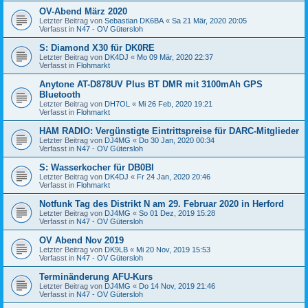
OV-Abend März 2020
Letzter Beitrag von
Sebastian DK6BA
«
Sa 21 Mär, 2020 20:05
Verfasst in
N47 - OV Gütersloh
S: Diamond X30 für DK0RE
Letzter Beitrag von
DK4DJ
«
Mo 09 Mär, 2020 22:37
Verfasst in
Flohmarkt
Anytone AT-D878UV Plus BT DMR mit 3100mAh GPS
Bluetooth
Letzter Beitrag von
DH7OL
«
Mi 26 Feb, 2020 19:21
Verfasst in
Flohmarkt
HAM RADIO: Vergünstigte Eintrittspreise für DARC-Mitglieder
Letzter Beitrag von
DJ4MG
«
Do 30 Jan, 2020 00:34
Verfasst in
N47 - OV Gütersloh
S: Wasserkocher für DB0BI
Letzter Beitrag von
DK4DJ
«
Fr 24 Jan, 2020 20:46
Verfasst in
Flohmarkt
Notfunk Tag des Distrikt N am 29. Februar 2020 in Herford
Letzter Beitrag von
DJ4MG
«
So 01 Dez, 2019 15:28
Verfasst in
N47 - OV Gütersloh
OV Abend Nov 2019
Letzter Beitrag von
DK9LB
«
Mi 20 Nov, 2019 15:53
Verfasst in
N47 - OV Gütersloh
Terminänderung AFU-Kurs
Letzter Beitrag von
DJ4MG
«
Do 14 Nov, 2019 21:46
Verfasst in
N47 - OV Gütersloh