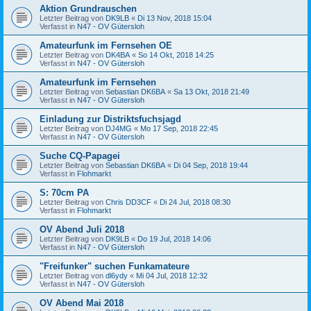
Aktion Grundrauschen
Letzter Beitrag von
DK9LB
«
Di 13 Nov, 2018 15:04
Verfasst in
N47 - OV Gütersloh
Amateurfunk im Fernsehen OE
Letzter Beitrag von
DK4BA
«
So 14 Okt, 2018 14:25
Verfasst in
N47 - OV Gütersloh
Amateurfunk im Fernsehen
Letzter Beitrag von
Sebastian DK6BA
«
Sa 13 Okt, 2018 21:49
Verfasst in
N47 - OV Gütersloh
Einladung zur Distriktsfuchsjagd
Letzter Beitrag von
DJ4MG
«
Mo 17 Sep, 2018 22:45
Verfasst in
N47 - OV Gütersloh
Suche CQ-Papagei
Letzter Beitrag von
Sebastian DK6BA
«
Di 04 Sep, 2018 19:44
Verfasst in
Flohmarkt
S: 70cm PA
Letzter Beitrag von
Chris DD3CF
«
Di 24 Jul, 2018 08:30
Verfasst in
Flohmarkt
OV Abend Juli 2018
Letzter Beitrag von
DK9LB
«
Do 19 Jul, 2018 14:06
Verfasst in
N47 - OV Gütersloh
"Freifunker" suchen Funkamateure
Letzter Beitrag von
dl6ydy
«
Mi 04 Jul, 2018 12:32
Verfasst in
N47 - OV Gütersloh
OV Abend Mai 2018