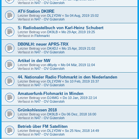
Verfasst in
N47 - OV Gütersloh
ATV-Station DK0RE
Letzter Beitrag von
DL1YDW
«
So 04 Aug, 2019 15:02
Verfasst in
N47 - OV Gütersloh
S: Radiobastelbuch von Karl-Heinz Schubert
Letzter Beitrag von
DK9LB
«
Mo 29 Apr, 2019 19:25
Verfasst in
Flohmarkt
DB0NLH: neuer APRS-TRX
Letzter Beitrag von
DK4DJ
«
Mo 15 Apr, 2019 21:02
Verfasst in
N47 - OV Gütersloh
Artikel in der NW
Letzter Beitrag von
dl6ydy
«
Mo 04 Mär, 2019 11:04
Verfasst in
N47 - OV Gütersloh
44. Nationaler Radio Flohmarkt in den Niederlanden
Letzter Beitrag von
DL1YDW
«
So 10 Feb, 2019 15:37
Verfasst in
N47 - OV Gütersloh
Amatuerfunk-Flohmarkt in Minden
Letzter Beitrag von
DJ4MG
«
Do 10 Jan, 2019 22:14
Verfasst in
N47 - OV Gütersloh
Grünkohlessen 2018
Letzter Beitrag von
DK9LB
«
Do 06 Dez, 2018 16:00
Verfasst in
N47 - OV Gütersloh
Betrieb über FM Satelliten
Letzter Beitrag von
DL1YDW
«
So 25 Nov, 2018 14:49
Verfasst in
N47 - OV Gütersloh