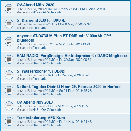
OV-Abend März 2020
Letzter Beitrag von
Sebastian DK6BA
«
Sa 21 Mär, 2020 20:05
Verfasst in
N47 - OV Gütersloh
S: Diamond X30 für DK0RE
Letzter Beitrag von
DK4DJ
«
Mo 09 Mär, 2020 22:37
Verfasst in
Flohmarkt
Anytone AT-D878UV Plus BT DMR mit 3100mAh GPS
Bluetooth
Letzter Beitrag von
DH7OL
«
Mi 26 Feb, 2020 19:21
Verfasst in
Flohmarkt
HAM RADIO: Vergünstigte Eintrittspreise für DARC-Mitglieder
Letzter Beitrag von
DJ4MG
«
Do 30 Jan, 2020 00:34
Verfasst in
N47 - OV Gütersloh
S: Wasserkocher für DB0BI
Letzter Beitrag von
DK4DJ
«
Fr 24 Jan, 2020 20:46
Verfasst in
Flohmarkt
Notfunk Tag des Distrikt N am 29. Februar 2020 in Herford
Letzter Beitrag von
DJ4MG
«
So 01 Dez, 2019 15:28
Verfasst in
N47 - OV Gütersloh
OV Abend Nov 2019
Letzter Beitrag von
DK9LB
«
Mi 20 Nov, 2019 15:53
Verfasst in
N47 - OV Gütersloh
Terminänderung AFU-Kurs
Letzter Beitrag von
DJ4MG
«
Do 14 Nov, 2019 21:46
Verfasst in
N47 - OV Gütersloh