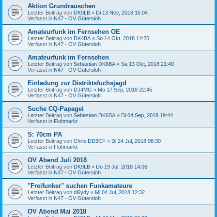
Aktion Grundrauschen
Letzter Beitrag von
DK9LB
«
Di 13 Nov, 2018 15:04
Verfasst in
N47 - OV Gütersloh
Amateurfunk im Fernsehen OE
Letzter Beitrag von
DK4BA
«
So 14 Okt, 2018 14:25
Verfasst in
N47 - OV Gütersloh
Amateurfunk im Fernsehen
Letzter Beitrag von
Sebastian DK6BA
«
Sa 13 Okt, 2018 21:49
Verfasst in
N47 - OV Gütersloh
Einladung zur Distriktsfuchsjagd
Letzter Beitrag von
DJ4MG
«
Mo 17 Sep, 2018 22:45
Verfasst in
N47 - OV Gütersloh
Suche CQ-Papagei
Letzter Beitrag von
Sebastian DK6BA
«
Di 04 Sep, 2018 19:44
Verfasst in
Flohmarkt
S: 70cm PA
Letzter Beitrag von
Chris DD3CF
«
Di 24 Jul, 2018 08:30
Verfasst in
Flohmarkt
OV Abend Juli 2018
Letzter Beitrag von
DK9LB
«
Do 19 Jul, 2018 14:06
Verfasst in
N47 - OV Gütersloh
"Freifunker" suchen Funkamateure
Letzter Beitrag von
dl6ydy
«
Mi 04 Jul, 2018 12:32
Verfasst in
N47 - OV Gütersloh
OV Abend Mai 2018