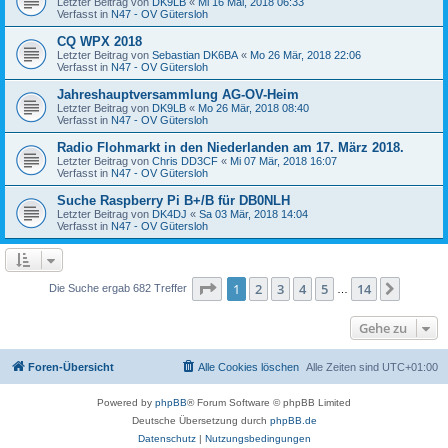
Letzter Beitrag von
DK9LB
«
Mi 16 Mai, 2018 06:33
Verfasst in
N47 - OV Gütersloh
CQ WPX 2018
Letzter Beitrag von
Sebastian DK6BA
«
Mo 26 Mär, 2018 22:06
Verfasst in
N47 - OV Gütersloh
Jahreshauptversammlung AG-OV-Heim
Letzter Beitrag von
DK9LB
«
Mo 26 Mär, 2018 08:40
Verfasst in
N47 - OV Gütersloh
Radio Flohmarkt in den Niederlanden am 17. März 2018.
Letzter Beitrag von
Chris DD3CF
«
Mi 07 Mär, 2018 16:07
Verfasst in
N47 - OV Gütersloh
Suche Raspberry Pi B+/B für DB0NLH
Letzter Beitrag von
DK4DJ
«
Sa 03 Mär, 2018 14:04
Verfasst in
N47 - OV Gütersloh
Seite
1
von
14
1
2
3
4
5
14
Nächst
Die Suche ergab 682 Treffer
…
Gehe zu
Foren-Übersicht
Alle Cookies löschen
Alle Zeiten sind
UTC+01:00
Powered by
phpBB
® Forum Software © phpBB Limited
Deutsche Übersetzung durch
phpBB.de
Datenschutz
|
Nutzungsbedingungen