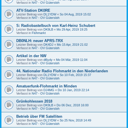
Verfasst in
N47 - OV Gütersloh
ATV-Station DK0RE
Letzter Beitrag von
DL1YDW
«
So 04 Aug, 2019 15:02
Verfasst in
N47 - OV Gütersloh
S: Radiobastelbuch von Karl-Heinz Schubert
Letzter Beitrag von
DK9LB
«
Mo 29 Apr, 2019 19:25
Verfasst in
Flohmarkt
DB0NLH: neuer APRS-TRX
Letzter Beitrag von
DK4DJ
«
Mo 15 Apr, 2019 21:02
Verfasst in
N47 - OV Gütersloh
Artikel in der NW
Letzter Beitrag von
dl6ydy
«
Mo 04 Mär, 2019 11:04
Verfasst in
N47 - OV Gütersloh
44. Nationaler Radio Flohmarkt in den Niederlanden
Letzter Beitrag von
DL1YDW
«
So 10 Feb, 2019 15:37
Verfasst in
N47 - OV Gütersloh
Amatuerfunk-Flohmarkt in Minden
Letzter Beitrag von
DJ4MG
«
Do 10 Jan, 2019 22:14
Verfasst in
N47 - OV Gütersloh
Grünkohlessen 2018
Letzter Beitrag von
DK9LB
«
Do 06 Dez, 2018 16:00
Verfasst in
N47 - OV Gütersloh
Betrieb über FM Satelliten
Letzter Beitrag von
DL1YDW
«
So 25 Nov, 2018 14:49
Verfasst in
N47 - OV Gütersloh