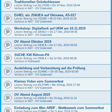
Traditionellen Grünkohlessen
Letzter Beitrag von
DL1YDW
«
Do 14 Nov, 2019 18:44
Verfasst in
N47 - OV Gütersloh
DJ4EL als JS6UEA auf Okinawa, AS-017
Letzter Beitrag von
V31ME
«
Mi 23 Okt, 2019 02:20
Verfasst in
N47 - OV Gütersloh
Workshop: Digitalfunk auf UKW am 24.11.2019
Letzter Beitrag von
DK4DJ
«
Do 17 Okt, 2019 09:35
Verfasst in
N47 - OV Gütersloh
OV Abend Oktober 2019
Letzter Beitrag von
DK9LB
«
Do 17 Okt, 2019 06:56
Verfasst in
N47 - OV Gütersloh
SUCHE KW Röhren-PA
Letzter Beitrag von
DK9LX
«
Sa 12 Okt, 2019 08:36
Verfasst in
Flohmarkt
Ausbildung und Vorbereitung auf die Prüfung
Letzter Beitrag von
DJ4MG
«
Do 05 Sep, 2019 00:00
Verfasst in
N47 - OV Gütersloh
Kleines Video vom Sommerfest
Letzter Beitrag von
DL2YMR
«
Mo 19 Aug, 2019 17:49
Verfasst in
N47 - OV Gütersloh
OV Abend August 2019
Letzter Beitrag von
DK9LB
«
Do 15 Aug, 2019 11:10
Verfasst in
N47 - OV Gütersloh
Einladung zum 80m ARDF - Wettbewerb zum Sommerfest
Letzter Beitrag von
DJ4MG
«
So 11 Aug, 2019 22:54