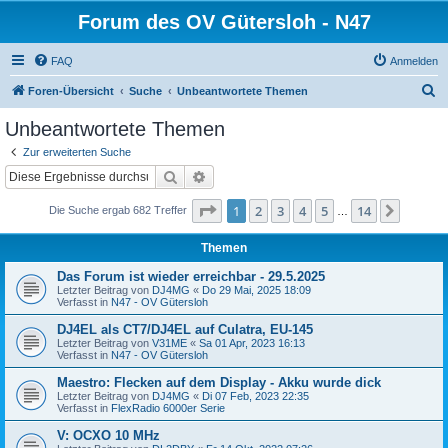
Forum des OV Gütersloh - N47
FAQ
Anmelden
S
Foren-Übersicht
Suche
Unbeantwortete Themen
u
Unbeantwortete Themen
c
Zur erweiterten Suche
h
Suche
Erweiterte Suche
e
Seite
1
von
14
1
2
3
4
5
14
Nächst
Die Suche ergab 682 Treffer
…
Themen
Das Forum ist wieder erreichbar - 29.5.2025
Letzter Beitrag von
DJ4MG
«
Do 29 Mai, 2025 18:09
Verfasst in
N47 - OV Gütersloh
DJ4EL als CT7/DJ4EL auf Culatra, EU-145
Letzter Beitrag von
V31ME
«
Sa 01 Apr, 2023 16:13
Verfasst in
N47 - OV Gütersloh
Maestro: Flecken auf dem Display - Akku wurde dick
Letzter Beitrag von
DJ4MG
«
Di 07 Feb, 2023 22:35
Verfasst in
FlexRadio 6000er Serie
V: OCXO 10 MHz