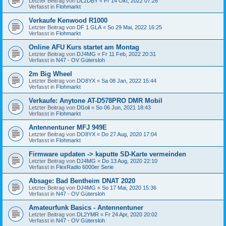
Letzter Beitrag von
DL2DBY
«
Fr 14 Okt, 2022 07:26
Verfasst in
Flohmarkt
Verkaufe Kenwood R1000
Letzter Beitrag von
DF 1 GLA
«
So 29 Mai, 2022 16:25
Verfasst in
Flohmarkt
Online AFU Kurs startet am Montag
Letzter Beitrag von
DJ4MG
«
Fr 11 Feb, 2022 20:31
Verfasst in
N47 - OV Gütersloh
2m Big Wheel
Letzter Beitrag von
DO8YX
«
Sa 08 Jan, 2022 15:44
Verfasst in
Flohmarkt
Verkaufe: Anytone AT-D578PRO DMR Mobil
Letzter Beitrag von
Dl1oli
«
So 06 Jun, 2021 18:43
Verfasst in
Flohmarkt
Antennentuner MFJ 949E
Letzter Beitrag von
DO8YX
«
Do 27 Aug, 2020 17:04
Verfasst in
Flohmarkt
Firmware updaten -> kaputte SD-Karte vermeinden
Letzter Beitrag von
DJ4MG
«
Do 13 Aug, 2020 22:10
Verfasst in
FlexRadio 6000er Serie
Absage: Bad Bentheim DNAT 2020
Letzter Beitrag von
DJ4MG
«
So 17 Mai, 2020 15:36
Verfasst in
N47 - OV Gütersloh
Amateurfunk Basics - Antennentuner
Letzter Beitrag von
DL2YMR
«
Fr 24 Apr, 2020 20:02
Verfasst in
N47 - OV Gütersloh