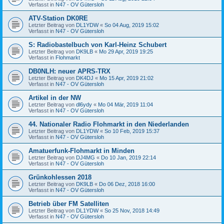
Verfasst in
N47 - OV Gütersloh
ATV-Station DK0RE
Letzter Beitrag von
DL1YDW
«
So 04 Aug, 2019 15:02
Verfasst in
N47 - OV Gütersloh
S: Radiobastelbuch von Karl-Heinz Schubert
Letzter Beitrag von
DK9LB
«
Mo 29 Apr, 2019 19:25
Verfasst in
Flohmarkt
DB0NLH: neuer APRS-TRX
Letzter Beitrag von
DK4DJ
«
Mo 15 Apr, 2019 21:02
Verfasst in
N47 - OV Gütersloh
Artikel in der NW
Letzter Beitrag von
dl6ydy
«
Mo 04 Mär, 2019 11:04
Verfasst in
N47 - OV Gütersloh
44. Nationaler Radio Flohmarkt in den Niederlanden
Letzter Beitrag von
DL1YDW
«
So 10 Feb, 2019 15:37
Verfasst in
N47 - OV Gütersloh
Amatuerfunk-Flohmarkt in Minden
Letzter Beitrag von
DJ4MG
«
Do 10 Jan, 2019 22:14
Verfasst in
N47 - OV Gütersloh
Grünkohlessen 2018
Letzter Beitrag von
DK9LB
«
Do 06 Dez, 2018 16:00
Verfasst in
N47 - OV Gütersloh
Betrieb über FM Satelliten
Letzter Beitrag von
DL1YDW
«
So 25 Nov, 2018 14:49
Verfasst in
N47 - OV Gütersloh