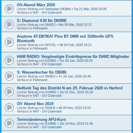
OV-Abend März 2020
Letzter Beitrag von
Sebastian DK6BA
«
Sa 21 Mär, 2020 20:05
Verfasst in
N47 - OV Gütersloh
S: Diamond X30 für DK0RE
Letzter Beitrag von
DK4DJ
«
Mo 09 Mär, 2020 22:37
Verfasst in
Flohmarkt
Anytone AT-D878UV Plus BT DMR mit 3100mAh GPS
Bluetooth
Letzter Beitrag von
DH7OL
«
Mi 26 Feb, 2020 19:21
Verfasst in
Flohmarkt
HAM RADIO: Vergünstigte Eintrittspreise für DARC-Mitglieder
Letzter Beitrag von
DJ4MG
«
Do 30 Jan, 2020 00:34
Verfasst in
N47 - OV Gütersloh
S: Wasserkocher für DB0BI
Letzter Beitrag von
DK4DJ
«
Fr 24 Jan, 2020 20:46
Verfasst in
Flohmarkt
Notfunk Tag des Distrikt N am 29. Februar 2020 in Herford
Letzter Beitrag von
DJ4MG
«
So 01 Dez, 2019 15:28
Verfasst in
N47 - OV Gütersloh
OV Abend Nov 2019
Letzter Beitrag von
DK9LB
«
Mi 20 Nov, 2019 15:53
Verfasst in
N47 - OV Gütersloh
Terminänderung AFU-Kurs
Letzter Beitrag von
DJ4MG
«
Do 14 Nov, 2019 21:46
Verfasst in
N47 - OV Gütersloh