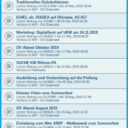
Traditionellen Grünkohlessen
Letzter Beitrag von
DL1YDW
«
Do 14 Nov, 2019 18:44
Verfasst in
N47 - OV Gütersloh
DJ4EL als JS6UEA auf Okinawa, AS-017
Letzter Beitrag von
V31ME
«
Mi 23 Okt, 2019 02:20
Verfasst in
N47 - OV Gütersloh
Workshop: Digitalfunk auf UKW am 24.11.2019
Letzter Beitrag von
DK4DJ
«
Do 17 Okt, 2019 09:35
Verfasst in
N47 - OV Gütersloh
OV Abend Oktober 2019
Letzter Beitrag von
DK9LB
«
Do 17 Okt, 2019 06:56
Verfasst in
N47 - OV Gütersloh
SUCHE KW Röhren-PA
Letzter Beitrag von
DK9LX
«
Sa 12 Okt, 2019 08:36
Verfasst in
Flohmarkt
Ausbildung und Vorbereitung auf die Prüfung
Letzter Beitrag von
DJ4MG
«
Do 05 Sep, 2019 00:00
Verfasst in
N47 - OV Gütersloh
Kleines Video vom Sommerfest
Letzter Beitrag von
DL2YMR
«
Mo 19 Aug, 2019 17:49
Verfasst in
N47 - OV Gütersloh
OV Abend August 2019
Letzter Beitrag von
DK9LB
«
Do 15 Aug, 2019 11:10
Verfasst in
N47 - OV Gütersloh
Einladung zum 80m ARDF - Wettbewerb zum Sommerfest
Letzter Beitrag von
DJ4MG
«
So 11 Aug, 2019 22:54