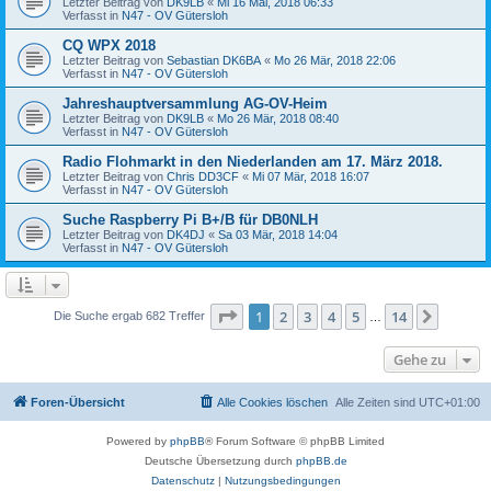
Letzter Beitrag von
DK9LB
«
Mi 16 Mai, 2018 06:33
Verfasst in
N47 - OV Gütersloh
CQ WPX 2018
Letzter Beitrag von
Sebastian DK6BA
«
Mo 26 Mär, 2018 22:06
Verfasst in
N47 - OV Gütersloh
Jahreshauptversammlung AG-OV-Heim
Letzter Beitrag von
DK9LB
«
Mo 26 Mär, 2018 08:40
Verfasst in
N47 - OV Gütersloh
Radio Flohmarkt in den Niederlanden am 17. März 2018.
Letzter Beitrag von
Chris DD3CF
«
Mi 07 Mär, 2018 16:07
Verfasst in
N47 - OV Gütersloh
Suche Raspberry Pi B+/B für DB0NLH
Letzter Beitrag von
DK4DJ
«
Sa 03 Mär, 2018 14:04
Verfasst in
N47 - OV Gütersloh
Seite
1
von
14
1
2
3
4
5
14
Nächst
Die Suche ergab 682 Treffer
…
Gehe zu
Foren-Übersicht
Alle Cookies löschen
Alle Zeiten sind
UTC+01:00
Powered by
phpBB
® Forum Software © phpBB Limited
Deutsche Übersetzung durch
phpBB.de
Datenschutz
|
Nutzungsbedingungen