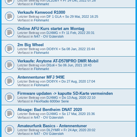
Letzter Beitrag von
DL2DBY
«
Fr 14 Okt, 2022 07:26
Verfasst in
Flohmarkt
Verkaufe Kenwood R1000
Letzter Beitrag von
DF 1 GLA
«
So 29 Mai, 2022 16:25
Verfasst in
Flohmarkt
Online AFU Kurs startet am Montag
Letzter Beitrag von
DJ4MG
«
Fr 11 Feb, 2022 20:31
Verfasst in
N47 - OV Gütersloh
2m Big Wheel
Letzter Beitrag von
DO8YX
«
Sa 08 Jan, 2022 15:44
Verfasst in
Flohmarkt
Verkaufe: Anytone AT-D578PRO DMR Mobil
Letzter Beitrag von
Dl1oli
«
So 06 Jun, 2021 18:43
Verfasst in
Flohmarkt
Antennentuner MFJ 949E
Letzter Beitrag von
DO8YX
«
Do 27 Aug, 2020 17:04
Verfasst in
Flohmarkt
Firmware updaten -> kaputte SD-Karte vermeinden
Letzter Beitrag von
DJ4MG
«
Do 13 Aug, 2020 22:10
Verfasst in
FlexRadio 6000er Serie
Absage: Bad Bentheim DNAT 2020
Letzter Beitrag von
DJ4MG
«
So 17 Mai, 2020 15:36
Verfasst in
N47 - OV Gütersloh
Amateurfunk Basics - Antennentuner
Letzter Beitrag von
DL2YMR
«
Fr 24 Apr, 2020 20:02
Verfasst in
N47 - OV Gütersloh