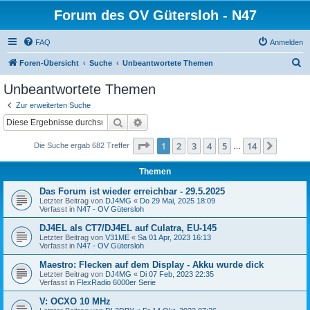
Forum des OV Gütersloh - N47
FAQ
Anmelden
S
Foren-Übersicht
Suche
Unbeantwortete Themen
u
Unbeantwortete Themen
c
Zur erweiterten Suche
h
Suche
Erweiterte Suche
e
Seite
1
von
14
1
2
3
4
5
14
Nächst
Die Suche ergab 682 Treffer
…
Themen
Das Forum ist wieder erreichbar - 29.5.2025
Letzter Beitrag von
DJ4MG
«
Do 29 Mai, 2025 18:09
Verfasst in
N47 - OV Gütersloh
DJ4EL als CT7/DJ4EL auf Culatra, EU-145
Letzter Beitrag von
V31ME
«
Sa 01 Apr, 2023 16:13
Verfasst in
N47 - OV Gütersloh
Maestro: Flecken auf dem Display - Akku wurde dick
Letzter Beitrag von
DJ4MG
«
Di 07 Feb, 2023 22:35
Verfasst in
FlexRadio 6000er Serie
V: OCXO 10 MHz