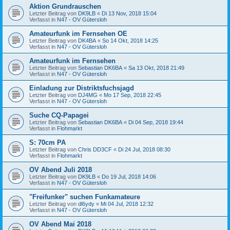
Aktion Grundrauschen
Letzter Beitrag von
DK9LB
«
Di 13 Nov, 2018 15:04
Verfasst in
N47 - OV Gütersloh
Amateurfunk im Fernsehen OE
Letzter Beitrag von
DK4BA
«
So 14 Okt, 2018 14:25
Verfasst in
N47 - OV Gütersloh
Amateurfunk im Fernsehen
Letzter Beitrag von
Sebastian DK6BA
«
Sa 13 Okt, 2018 21:49
Verfasst in
N47 - OV Gütersloh
Einladung zur Distriktsfuchsjagd
Letzter Beitrag von
DJ4MG
«
Mo 17 Sep, 2018 22:45
Verfasst in
N47 - OV Gütersloh
Suche CQ-Papagei
Letzter Beitrag von
Sebastian DK6BA
«
Di 04 Sep, 2018 19:44
Verfasst in
Flohmarkt
S: 70cm PA
Letzter Beitrag von
Chris DD3CF
«
Di 24 Jul, 2018 08:30
Verfasst in
Flohmarkt
OV Abend Juli 2018
Letzter Beitrag von
DK9LB
«
Do 19 Jul, 2018 14:06
Verfasst in
N47 - OV Gütersloh
"Freifunker" suchen Funkamateure
Letzter Beitrag von
dl6ydy
«
Mi 04 Jul, 2018 12:32
Verfasst in
N47 - OV Gütersloh
OV Abend Mai 2018