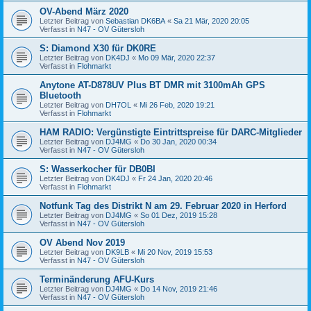
OV-Abend März 2020
Letzter Beitrag von
Sebastian DK6BA
«
Sa 21 Mär, 2020 20:05
Verfasst in
N47 - OV Gütersloh
S: Diamond X30 für DK0RE
Letzter Beitrag von
DK4DJ
«
Mo 09 Mär, 2020 22:37
Verfasst in
Flohmarkt
Anytone AT-D878UV Plus BT DMR mit 3100mAh GPS
Bluetooth
Letzter Beitrag von
DH7OL
«
Mi 26 Feb, 2020 19:21
Verfasst in
Flohmarkt
HAM RADIO: Vergünstigte Eintrittspreise für DARC-Mitglieder
Letzter Beitrag von
DJ4MG
«
Do 30 Jan, 2020 00:34
Verfasst in
N47 - OV Gütersloh
S: Wasserkocher für DB0BI
Letzter Beitrag von
DK4DJ
«
Fr 24 Jan, 2020 20:46
Verfasst in
Flohmarkt
Notfunk Tag des Distrikt N am 29. Februar 2020 in Herford
Letzter Beitrag von
DJ4MG
«
So 01 Dez, 2019 15:28
Verfasst in
N47 - OV Gütersloh
OV Abend Nov 2019
Letzter Beitrag von
DK9LB
«
Mi 20 Nov, 2019 15:53
Verfasst in
N47 - OV Gütersloh
Terminänderung AFU-Kurs
Letzter Beitrag von
DJ4MG
«
Do 14 Nov, 2019 21:46
Verfasst in
N47 - OV Gütersloh