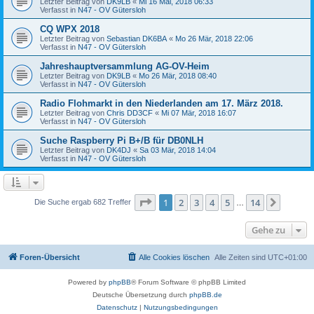
Letzter Beitrag von
DK9LB
«
Mi 16 Mai, 2018 06:33
Verfasst in
N47 - OV Gütersloh
CQ WPX 2018
Letzter Beitrag von
Sebastian DK6BA
«
Mo 26 Mär, 2018 22:06
Verfasst in
N47 - OV Gütersloh
Jahreshauptversammlung AG-OV-Heim
Letzter Beitrag von
DK9LB
«
Mo 26 Mär, 2018 08:40
Verfasst in
N47 - OV Gütersloh
Radio Flohmarkt in den Niederlanden am 17. März 2018.
Letzter Beitrag von
Chris DD3CF
«
Mi 07 Mär, 2018 16:07
Verfasst in
N47 - OV Gütersloh
Suche Raspberry Pi B+/B für DB0NLH
Letzter Beitrag von
DK4DJ
«
Sa 03 Mär, 2018 14:04
Verfasst in
N47 - OV Gütersloh
Seite
1
von
14
1
2
3
4
5
14
Nächst
Die Suche ergab 682 Treffer
…
Gehe zu
Foren-Übersicht
Alle Cookies löschen
Alle Zeiten sind
UTC+01:00
Powered by
phpBB
® Forum Software © phpBB Limited
Deutsche Übersetzung durch
phpBB.de
Datenschutz
|
Nutzungsbedingungen