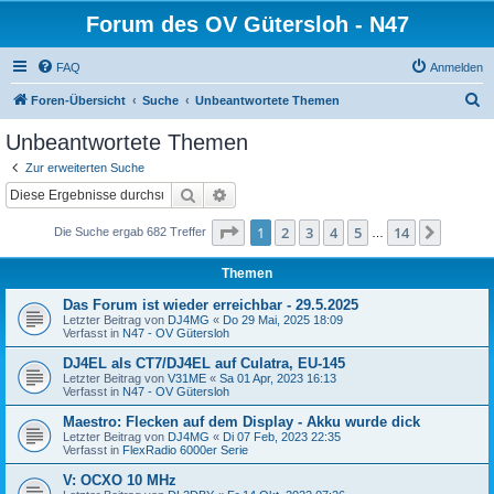
Forum des OV Gütersloh - N47
FAQ
Anmelden
S
Foren-Übersicht
Suche
Unbeantwortete Themen
u
Unbeantwortete Themen
c
Zur erweiterten Suche
h
Suche
Erweiterte Suche
e
Seite
1
von
14
1
2
3
4
5
14
Nächst
Die Suche ergab 682 Treffer
…
Themen
Das Forum ist wieder erreichbar - 29.5.2025
Letzter Beitrag von
DJ4MG
«
Do 29 Mai, 2025 18:09
Verfasst in
N47 - OV Gütersloh
DJ4EL als CT7/DJ4EL auf Culatra, EU-145
Letzter Beitrag von
V31ME
«
Sa 01 Apr, 2023 16:13
Verfasst in
N47 - OV Gütersloh
Maestro: Flecken auf dem Display - Akku wurde dick
Letzter Beitrag von
DJ4MG
«
Di 07 Feb, 2023 22:35
Verfasst in
FlexRadio 6000er Serie
V: OCXO 10 MHz