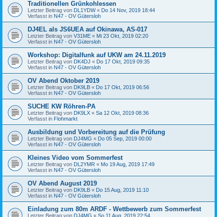
Traditionellen Grünkohlessen
Letzter Beitrag von
DL1YDW
«
Do 14 Nov, 2019 18:44
Verfasst in
N47 - OV Gütersloh
DJ4EL als JS6UEA auf Okinawa, AS-017
Letzter Beitrag von
V31ME
«
Mi 23 Okt, 2019 02:20
Verfasst in
N47 - OV Gütersloh
Workshop: Digitalfunk auf UKW am 24.11.2019
Letzter Beitrag von
DK4DJ
«
Do 17 Okt, 2019 09:35
Verfasst in
N47 - OV Gütersloh
OV Abend Oktober 2019
Letzter Beitrag von
DK9LB
«
Do 17 Okt, 2019 06:56
Verfasst in
N47 - OV Gütersloh
SUCHE KW Röhren-PA
Letzter Beitrag von
DK9LX
«
Sa 12 Okt, 2019 08:36
Verfasst in
Flohmarkt
Ausbildung und Vorbereitung auf die Prüfung
Letzter Beitrag von
DJ4MG
«
Do 05 Sep, 2019 00:00
Verfasst in
N47 - OV Gütersloh
Kleines Video vom Sommerfest
Letzter Beitrag von
DL2YMR
«
Mo 19 Aug, 2019 17:49
Verfasst in
N47 - OV Gütersloh
OV Abend August 2019
Letzter Beitrag von
DK9LB
«
Do 15 Aug, 2019 11:10
Verfasst in
N47 - OV Gütersloh
Einladung zum 80m ARDF - Wettbewerb zum Sommerfest
Letzter Beitrag von
DJ4MG
«
So 11 Aug, 2019 22:54