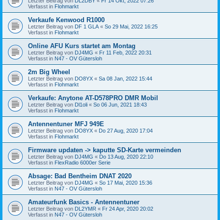
Letzter Beitrag von
DL2DBY
«
Fr 14 Okt, 2022 07:26
Verfasst in
Flohmarkt
Verkaufe Kenwood R1000
Letzter Beitrag von
DF 1 GLA
«
So 29 Mai, 2022 16:25
Verfasst in
Flohmarkt
Online AFU Kurs startet am Montag
Letzter Beitrag von
DJ4MG
«
Fr 11 Feb, 2022 20:31
Verfasst in
N47 - OV Gütersloh
2m Big Wheel
Letzter Beitrag von
DO8YX
«
Sa 08 Jan, 2022 15:44
Verfasst in
Flohmarkt
Verkaufe: Anytone AT-D578PRO DMR Mobil
Letzter Beitrag von
Dl1oli
«
So 06 Jun, 2021 18:43
Verfasst in
Flohmarkt
Antennentuner MFJ 949E
Letzter Beitrag von
DO8YX
«
Do 27 Aug, 2020 17:04
Verfasst in
Flohmarkt
Firmware updaten -> kaputte SD-Karte vermeinden
Letzter Beitrag von
DJ4MG
«
Do 13 Aug, 2020 22:10
Verfasst in
FlexRadio 6000er Serie
Absage: Bad Bentheim DNAT 2020
Letzter Beitrag von
DJ4MG
«
So 17 Mai, 2020 15:36
Verfasst in
N47 - OV Gütersloh
Amateurfunk Basics - Antennentuner
Letzter Beitrag von
DL2YMR
«
Fr 24 Apr, 2020 20:02
Verfasst in
N47 - OV Gütersloh