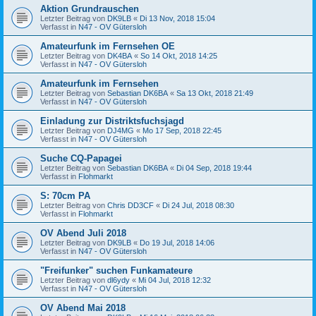
Aktion Grundrauschen
Letzter Beitrag von
DK9LB
«
Di 13 Nov, 2018 15:04
Verfasst in
N47 - OV Gütersloh
Amateurfunk im Fernsehen OE
Letzter Beitrag von
DK4BA
«
So 14 Okt, 2018 14:25
Verfasst in
N47 - OV Gütersloh
Amateurfunk im Fernsehen
Letzter Beitrag von
Sebastian DK6BA
«
Sa 13 Okt, 2018 21:49
Verfasst in
N47 - OV Gütersloh
Einladung zur Distriktsfuchsjagd
Letzter Beitrag von
DJ4MG
«
Mo 17 Sep, 2018 22:45
Verfasst in
N47 - OV Gütersloh
Suche CQ-Papagei
Letzter Beitrag von
Sebastian DK6BA
«
Di 04 Sep, 2018 19:44
Verfasst in
Flohmarkt
S: 70cm PA
Letzter Beitrag von
Chris DD3CF
«
Di 24 Jul, 2018 08:30
Verfasst in
Flohmarkt
OV Abend Juli 2018
Letzter Beitrag von
DK9LB
«
Do 19 Jul, 2018 14:06
Verfasst in
N47 - OV Gütersloh
"Freifunker" suchen Funkamateure
Letzter Beitrag von
dl6ydy
«
Mi 04 Jul, 2018 12:32
Verfasst in
N47 - OV Gütersloh
OV Abend Mai 2018