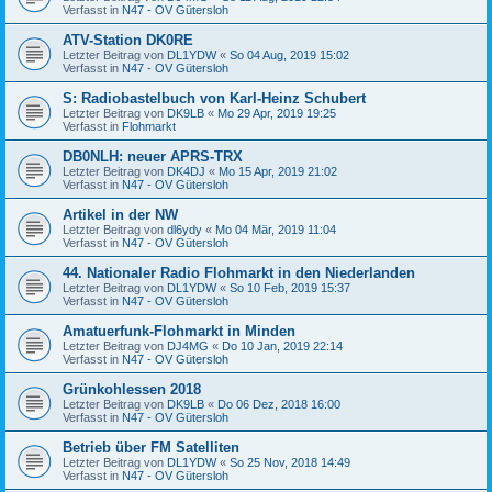
Verfasst in
N47 - OV Gütersloh
ATV-Station DK0RE
Letzter Beitrag von
DL1YDW
«
So 04 Aug, 2019 15:02
Verfasst in
N47 - OV Gütersloh
S: Radiobastelbuch von Karl-Heinz Schubert
Letzter Beitrag von
DK9LB
«
Mo 29 Apr, 2019 19:25
Verfasst in
Flohmarkt
DB0NLH: neuer APRS-TRX
Letzter Beitrag von
DK4DJ
«
Mo 15 Apr, 2019 21:02
Verfasst in
N47 - OV Gütersloh
Artikel in der NW
Letzter Beitrag von
dl6ydy
«
Mo 04 Mär, 2019 11:04
Verfasst in
N47 - OV Gütersloh
44. Nationaler Radio Flohmarkt in den Niederlanden
Letzter Beitrag von
DL1YDW
«
So 10 Feb, 2019 15:37
Verfasst in
N47 - OV Gütersloh
Amatuerfunk-Flohmarkt in Minden
Letzter Beitrag von
DJ4MG
«
Do 10 Jan, 2019 22:14
Verfasst in
N47 - OV Gütersloh
Grünkohlessen 2018
Letzter Beitrag von
DK9LB
«
Do 06 Dez, 2018 16:00
Verfasst in
N47 - OV Gütersloh
Betrieb über FM Satelliten
Letzter Beitrag von
DL1YDW
«
So 25 Nov, 2018 14:49
Verfasst in
N47 - OV Gütersloh