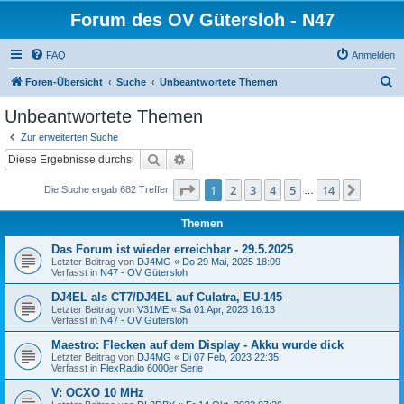
Forum des OV Gütersloh - N47
FAQ
Anmelden
S
Foren-Übersicht
Suche
Unbeantwortete Themen
u
Unbeantwortete Themen
c
Zur erweiterten Suche
h
Suche
Erweiterte Suche
e
Seite
1
von
14
1
2
3
4
5
14
Nächst
Die Suche ergab 682 Treffer
…
Themen
Das Forum ist wieder erreichbar - 29.5.2025
Letzter Beitrag von
DJ4MG
«
Do 29 Mai, 2025 18:09
Verfasst in
N47 - OV Gütersloh
DJ4EL als CT7/DJ4EL auf Culatra, EU-145
Letzter Beitrag von
V31ME
«
Sa 01 Apr, 2023 16:13
Verfasst in
N47 - OV Gütersloh
Maestro: Flecken auf dem Display - Akku wurde dick
Letzter Beitrag von
DJ4MG
«
Di 07 Feb, 2023 22:35
Verfasst in
FlexRadio 6000er Serie
V: OCXO 10 MHz