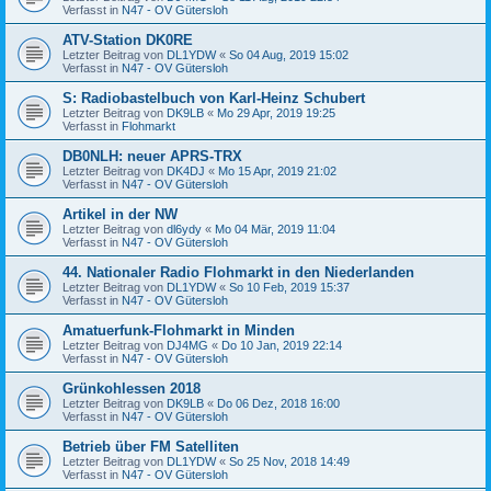
Verfasst in
N47 - OV Gütersloh
ATV-Station DK0RE
Letzter Beitrag von
DL1YDW
«
So 04 Aug, 2019 15:02
Verfasst in
N47 - OV Gütersloh
S: Radiobastelbuch von Karl-Heinz Schubert
Letzter Beitrag von
DK9LB
«
Mo 29 Apr, 2019 19:25
Verfasst in
Flohmarkt
DB0NLH: neuer APRS-TRX
Letzter Beitrag von
DK4DJ
«
Mo 15 Apr, 2019 21:02
Verfasst in
N47 - OV Gütersloh
Artikel in der NW
Letzter Beitrag von
dl6ydy
«
Mo 04 Mär, 2019 11:04
Verfasst in
N47 - OV Gütersloh
44. Nationaler Radio Flohmarkt in den Niederlanden
Letzter Beitrag von
DL1YDW
«
So 10 Feb, 2019 15:37
Verfasst in
N47 - OV Gütersloh
Amatuerfunk-Flohmarkt in Minden
Letzter Beitrag von
DJ4MG
«
Do 10 Jan, 2019 22:14
Verfasst in
N47 - OV Gütersloh
Grünkohlessen 2018
Letzter Beitrag von
DK9LB
«
Do 06 Dez, 2018 16:00
Verfasst in
N47 - OV Gütersloh
Betrieb über FM Satelliten
Letzter Beitrag von
DL1YDW
«
So 25 Nov, 2018 14:49
Verfasst in
N47 - OV Gütersloh