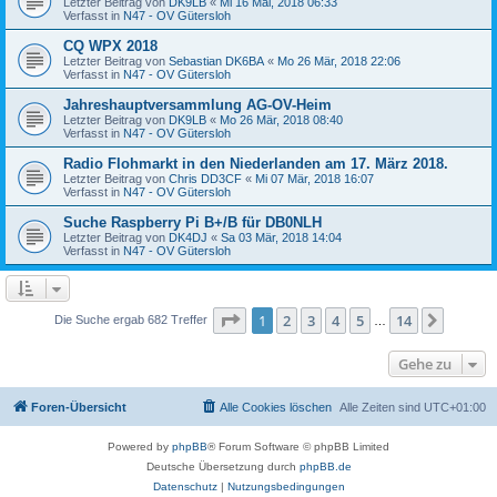
Letzter Beitrag von
DK9LB
«
Mi 16 Mai, 2018 06:33
Verfasst in
N47 - OV Gütersloh
CQ WPX 2018
Letzter Beitrag von
Sebastian DK6BA
«
Mo 26 Mär, 2018 22:06
Verfasst in
N47 - OV Gütersloh
Jahreshauptversammlung AG-OV-Heim
Letzter Beitrag von
DK9LB
«
Mo 26 Mär, 2018 08:40
Verfasst in
N47 - OV Gütersloh
Radio Flohmarkt in den Niederlanden am 17. März 2018.
Letzter Beitrag von
Chris DD3CF
«
Mi 07 Mär, 2018 16:07
Verfasst in
N47 - OV Gütersloh
Suche Raspberry Pi B+/B für DB0NLH
Letzter Beitrag von
DK4DJ
«
Sa 03 Mär, 2018 14:04
Verfasst in
N47 - OV Gütersloh
Seite
1
von
14
1
2
3
4
5
14
Nächst
Die Suche ergab 682 Treffer
…
Gehe zu
Foren-Übersicht
Alle Cookies löschen
Alle Zeiten sind
UTC+01:00
Powered by
phpBB
® Forum Software © phpBB Limited
Deutsche Übersetzung durch
phpBB.de
Datenschutz
|
Nutzungsbedingungen