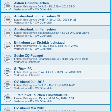
Aktion Grundrauschen
Letzter Beitrag von
DK9LB
«
Di 13 Nov, 2018 15:04
Verfasst in
N47 - OV Gütersloh
Amateurfunk im Fernsehen OE
Letzter Beitrag von
DK4BA
«
So 14 Okt, 2018 14:25
Verfasst in
N47 - OV Gütersloh
Amateurfunk im Fernsehen
Letzter Beitrag von
Sebastian DK6BA
«
Sa 13 Okt, 2018 21:49
Verfasst in
N47 - OV Gütersloh
Einladung zur Distriktsfuchsjagd
Letzter Beitrag von
DJ4MG
«
Mo 17 Sep, 2018 22:45
Verfasst in
N47 - OV Gütersloh
Suche CQ-Papagei
Letzter Beitrag von
Sebastian DK6BA
«
Di 04 Sep, 2018 19:44
Verfasst in
Flohmarkt
S: 70cm PA
Letzter Beitrag von
Chris DD3CF
«
Di 24 Jul, 2018 08:30
Verfasst in
Flohmarkt
OV Abend Juli 2018
Letzter Beitrag von
DK9LB
«
Do 19 Jul, 2018 14:06
Verfasst in
N47 - OV Gütersloh
"Freifunker" suchen Funkamateure
Letzter Beitrag von
dl6ydy
«
Mi 04 Jul, 2018 12:32
Verfasst in
N47 - OV Gütersloh
OV Abend Mai 2018