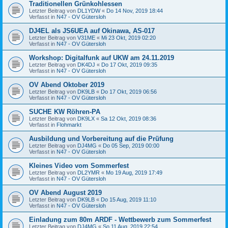
Traditionellen Grünkohlessen
Letzter Beitrag von
DL1YDW
«
Do 14 Nov, 2019 18:44
Verfasst in
N47 - OV Gütersloh
DJ4EL als JS6UEA auf Okinawa, AS-017
Letzter Beitrag von
V31ME
«
Mi 23 Okt, 2019 02:20
Verfasst in
N47 - OV Gütersloh
Workshop: Digitalfunk auf UKW am 24.11.2019
Letzter Beitrag von
DK4DJ
«
Do 17 Okt, 2019 09:35
Verfasst in
N47 - OV Gütersloh
OV Abend Oktober 2019
Letzter Beitrag von
DK9LB
«
Do 17 Okt, 2019 06:56
Verfasst in
N47 - OV Gütersloh
SUCHE KW Röhren-PA
Letzter Beitrag von
DK9LX
«
Sa 12 Okt, 2019 08:36
Verfasst in
Flohmarkt
Ausbildung und Vorbereitung auf die Prüfung
Letzter Beitrag von
DJ4MG
«
Do 05 Sep, 2019 00:00
Verfasst in
N47 - OV Gütersloh
Kleines Video vom Sommerfest
Letzter Beitrag von
DL2YMR
«
Mo 19 Aug, 2019 17:49
Verfasst in
N47 - OV Gütersloh
OV Abend August 2019
Letzter Beitrag von
DK9LB
«
Do 15 Aug, 2019 11:10
Verfasst in
N47 - OV Gütersloh
Einladung zum 80m ARDF - Wettbewerb zum Sommerfest
Letzter Beitrag von
DJ4MG
«
So 11 Aug, 2019 22:54