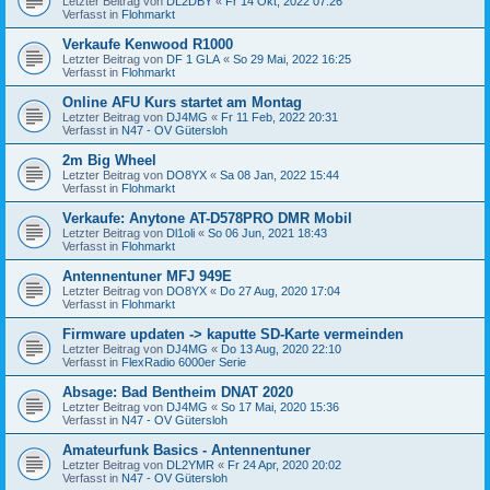
Letzter Beitrag von
DL2DBY
«
Fr 14 Okt, 2022 07:26
Verfasst in
Flohmarkt
Verkaufe Kenwood R1000
Letzter Beitrag von
DF 1 GLA
«
So 29 Mai, 2022 16:25
Verfasst in
Flohmarkt
Online AFU Kurs startet am Montag
Letzter Beitrag von
DJ4MG
«
Fr 11 Feb, 2022 20:31
Verfasst in
N47 - OV Gütersloh
2m Big Wheel
Letzter Beitrag von
DO8YX
«
Sa 08 Jan, 2022 15:44
Verfasst in
Flohmarkt
Verkaufe: Anytone AT-D578PRO DMR Mobil
Letzter Beitrag von
Dl1oli
«
So 06 Jun, 2021 18:43
Verfasst in
Flohmarkt
Antennentuner MFJ 949E
Letzter Beitrag von
DO8YX
«
Do 27 Aug, 2020 17:04
Verfasst in
Flohmarkt
Firmware updaten -> kaputte SD-Karte vermeinden
Letzter Beitrag von
DJ4MG
«
Do 13 Aug, 2020 22:10
Verfasst in
FlexRadio 6000er Serie
Absage: Bad Bentheim DNAT 2020
Letzter Beitrag von
DJ4MG
«
So 17 Mai, 2020 15:36
Verfasst in
N47 - OV Gütersloh
Amateurfunk Basics - Antennentuner
Letzter Beitrag von
DL2YMR
«
Fr 24 Apr, 2020 20:02
Verfasst in
N47 - OV Gütersloh