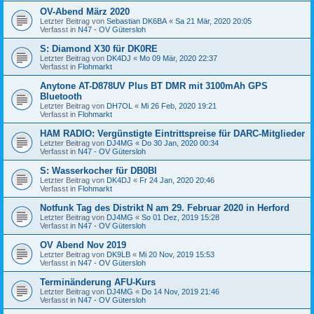
OV-Abend März 2020
Letzter Beitrag von
Sebastian DK6BA
«
Sa 21 Mär, 2020 20:05
Verfasst in
N47 - OV Gütersloh
S: Diamond X30 für DK0RE
Letzter Beitrag von
DK4DJ
«
Mo 09 Mär, 2020 22:37
Verfasst in
Flohmarkt
Anytone AT-D878UV Plus BT DMR mit 3100mAh GPS
Bluetooth
Letzter Beitrag von
DH7OL
«
Mi 26 Feb, 2020 19:21
Verfasst in
Flohmarkt
HAM RADIO: Vergünstigte Eintrittspreise für DARC-Mitglieder
Letzter Beitrag von
DJ4MG
«
Do 30 Jan, 2020 00:34
Verfasst in
N47 - OV Gütersloh
S: Wasserkocher für DB0BI
Letzter Beitrag von
DK4DJ
«
Fr 24 Jan, 2020 20:46
Verfasst in
Flohmarkt
Notfunk Tag des Distrikt N am 29. Februar 2020 in Herford
Letzter Beitrag von
DJ4MG
«
So 01 Dez, 2019 15:28
Verfasst in
N47 - OV Gütersloh
OV Abend Nov 2019
Letzter Beitrag von
DK9LB
«
Mi 20 Nov, 2019 15:53
Verfasst in
N47 - OV Gütersloh
Terminänderung AFU-Kurs
Letzter Beitrag von
DJ4MG
«
Do 14 Nov, 2019 21:46
Verfasst in
N47 - OV Gütersloh