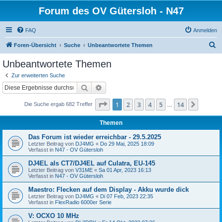
Forum des OV Gütersloh - N47
FAQ
Anmelden
S
Foren-Übersicht
Suche
Unbeantwortete Themen
u
Unbeantwortete Themen
c
Zur erweiterten Suche
h
Suche
Erweiterte Suche
e
Seite
1
von
14
1
2
3
4
5
14
Nächst
Die Suche ergab 682 Treffer
…
Themen
Das Forum ist wieder erreichbar - 29.5.2025
Letzter Beitrag von
DJ4MG
«
Do 29 Mai, 2025 18:09
Verfasst in
N47 - OV Gütersloh
DJ4EL als CT7/DJ4EL auf Culatra, EU-145
Letzter Beitrag von
V31ME
«
Sa 01 Apr, 2023 16:13
Verfasst in
N47 - OV Gütersloh
Maestro: Flecken auf dem Display - Akku wurde dick
Letzter Beitrag von
DJ4MG
«
Di 07 Feb, 2023 22:35
Verfasst in
FlexRadio 6000er Serie
V: OCXO 10 MHz