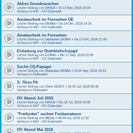
Aktion Grundrauschen
Letzter Beitrag von
DK9LB
«
Di 13 Nov, 2018 15:04
Verfasst in
N47 - OV Gütersloh
Amateurfunk im Fernsehen OE
Letzter Beitrag von
DK4BA
«
So 14 Okt, 2018 14:25
Verfasst in
N47 - OV Gütersloh
Amateurfunk im Fernsehen
Letzter Beitrag von
Sebastian DK6BA
«
Sa 13 Okt, 2018 21:49
Verfasst in
N47 - OV Gütersloh
Einladung zur Distriktsfuchsjagd
Letzter Beitrag von
DJ4MG
«
Mo 17 Sep, 2018 22:45
Verfasst in
N47 - OV Gütersloh
Suche CQ-Papagei
Letzter Beitrag von
Sebastian DK6BA
«
Di 04 Sep, 2018 19:44
Verfasst in
Flohmarkt
S: 70cm PA
Letzter Beitrag von
Chris DD3CF
«
Di 24 Jul, 2018 08:30
Verfasst in
Flohmarkt
OV Abend Juli 2018
Letzter Beitrag von
DK9LB
«
Do 19 Jul, 2018 14:06
Verfasst in
N47 - OV Gütersloh
"Freifunker" suchen Funkamateure
Letzter Beitrag von
dl6ydy
«
Mi 04 Jul, 2018 12:32
Verfasst in
N47 - OV Gütersloh
OV Abend Mai 2018