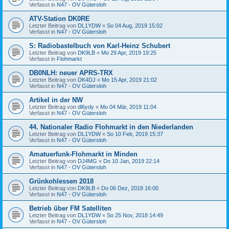
Verfasst in
N47 - OV Gütersloh
ATV-Station DK0RE
Letzter Beitrag von
DL1YDW
«
So 04 Aug, 2019 15:02
Verfasst in
N47 - OV Gütersloh
S: Radiobastelbuch von Karl-Heinz Schubert
Letzter Beitrag von
DK9LB
«
Mo 29 Apr, 2019 19:25
Verfasst in
Flohmarkt
DB0NLH: neuer APRS-TRX
Letzter Beitrag von
DK4DJ
«
Mo 15 Apr, 2019 21:02
Verfasst in
N47 - OV Gütersloh
Artikel in der NW
Letzter Beitrag von
dl6ydy
«
Mo 04 Mär, 2019 11:04
Verfasst in
N47 - OV Gütersloh
44. Nationaler Radio Flohmarkt in den Niederlanden
Letzter Beitrag von
DL1YDW
«
So 10 Feb, 2019 15:37
Verfasst in
N47 - OV Gütersloh
Amatuerfunk-Flohmarkt in Minden
Letzter Beitrag von
DJ4MG
«
Do 10 Jan, 2019 22:14
Verfasst in
N47 - OV Gütersloh
Grünkohlessen 2018
Letzter Beitrag von
DK9LB
«
Do 06 Dez, 2018 16:00
Verfasst in
N47 - OV Gütersloh
Betrieb über FM Satelliten
Letzter Beitrag von
DL1YDW
«
So 25 Nov, 2018 14:49
Verfasst in
N47 - OV Gütersloh