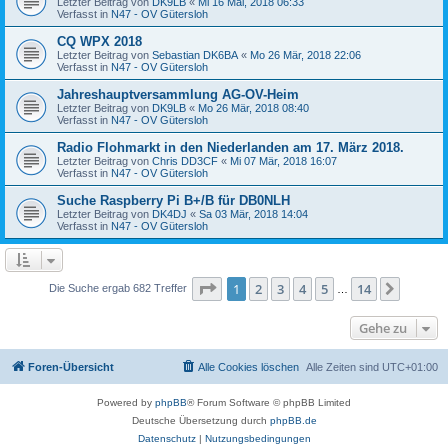
Letzter Beitrag von
DK9LB
«
Mi 16 Mai, 2018 06:33
Verfasst in
N47 - OV Gütersloh
CQ WPX 2018
Letzter Beitrag von
Sebastian DK6BA
«
Mo 26 Mär, 2018 22:06
Verfasst in
N47 - OV Gütersloh
Jahreshauptversammlung AG-OV-Heim
Letzter Beitrag von
DK9LB
«
Mo 26 Mär, 2018 08:40
Verfasst in
N47 - OV Gütersloh
Radio Flohmarkt in den Niederlanden am 17. März 2018.
Letzter Beitrag von
Chris DD3CF
«
Mi 07 Mär, 2018 16:07
Verfasst in
N47 - OV Gütersloh
Suche Raspberry Pi B+/B für DB0NLH
Letzter Beitrag von
DK4DJ
«
Sa 03 Mär, 2018 14:04
Verfasst in
N47 - OV Gütersloh
Seite
1
von
14
1
2
3
4
5
14
Nächst
Die Suche ergab 682 Treffer
…
Gehe zu
Foren-Übersicht
Alle Cookies löschen
Alle Zeiten sind
UTC+01:00
Powered by
phpBB
® Forum Software © phpBB Limited
Deutsche Übersetzung durch
phpBB.de
Datenschutz
|
Nutzungsbedingungen