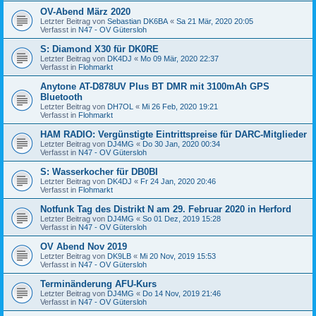
OV-Abend März 2020
Letzter Beitrag von
Sebastian DK6BA
«
Sa 21 Mär, 2020 20:05
Verfasst in
N47 - OV Gütersloh
S: Diamond X30 für DK0RE
Letzter Beitrag von
DK4DJ
«
Mo 09 Mär, 2020 22:37
Verfasst in
Flohmarkt
Anytone AT-D878UV Plus BT DMR mit 3100mAh GPS
Bluetooth
Letzter Beitrag von
DH7OL
«
Mi 26 Feb, 2020 19:21
Verfasst in
Flohmarkt
HAM RADIO: Vergünstigte Eintrittspreise für DARC-Mitglieder
Letzter Beitrag von
DJ4MG
«
Do 30 Jan, 2020 00:34
Verfasst in
N47 - OV Gütersloh
S: Wasserkocher für DB0BI
Letzter Beitrag von
DK4DJ
«
Fr 24 Jan, 2020 20:46
Verfasst in
Flohmarkt
Notfunk Tag des Distrikt N am 29. Februar 2020 in Herford
Letzter Beitrag von
DJ4MG
«
So 01 Dez, 2019 15:28
Verfasst in
N47 - OV Gütersloh
OV Abend Nov 2019
Letzter Beitrag von
DK9LB
«
Mi 20 Nov, 2019 15:53
Verfasst in
N47 - OV Gütersloh
Terminänderung AFU-Kurs
Letzter Beitrag von
DJ4MG
«
Do 14 Nov, 2019 21:46
Verfasst in
N47 - OV Gütersloh