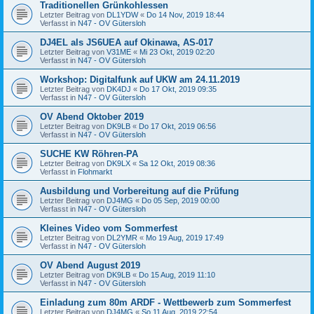
Traditionellen Grünkohlessen
Letzter Beitrag von
DL1YDW
«
Do 14 Nov, 2019 18:44
Verfasst in
N47 - OV Gütersloh
DJ4EL als JS6UEA auf Okinawa, AS-017
Letzter Beitrag von
V31ME
«
Mi 23 Okt, 2019 02:20
Verfasst in
N47 - OV Gütersloh
Workshop: Digitalfunk auf UKW am 24.11.2019
Letzter Beitrag von
DK4DJ
«
Do 17 Okt, 2019 09:35
Verfasst in
N47 - OV Gütersloh
OV Abend Oktober 2019
Letzter Beitrag von
DK9LB
«
Do 17 Okt, 2019 06:56
Verfasst in
N47 - OV Gütersloh
SUCHE KW Röhren-PA
Letzter Beitrag von
DK9LX
«
Sa 12 Okt, 2019 08:36
Verfasst in
Flohmarkt
Ausbildung und Vorbereitung auf die Prüfung
Letzter Beitrag von
DJ4MG
«
Do 05 Sep, 2019 00:00
Verfasst in
N47 - OV Gütersloh
Kleines Video vom Sommerfest
Letzter Beitrag von
DL2YMR
«
Mo 19 Aug, 2019 17:49
Verfasst in
N47 - OV Gütersloh
OV Abend August 2019
Letzter Beitrag von
DK9LB
«
Do 15 Aug, 2019 11:10
Verfasst in
N47 - OV Gütersloh
Einladung zum 80m ARDF - Wettbewerb zum Sommerfest
Letzter Beitrag von
DJ4MG
«
So 11 Aug, 2019 22:54