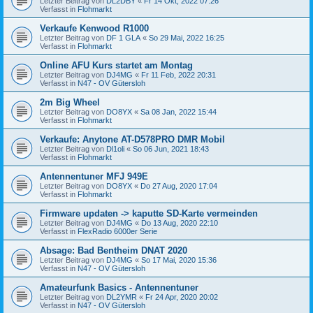
Letzter Beitrag von
DL2DBY
«
Fr 14 Okt, 2022 07:26
Verfasst in
Flohmarkt
Verkaufe Kenwood R1000
Letzter Beitrag von
DF 1 GLA
«
So 29 Mai, 2022 16:25
Verfasst in
Flohmarkt
Online AFU Kurs startet am Montag
Letzter Beitrag von
DJ4MG
«
Fr 11 Feb, 2022 20:31
Verfasst in
N47 - OV Gütersloh
2m Big Wheel
Letzter Beitrag von
DO8YX
«
Sa 08 Jan, 2022 15:44
Verfasst in
Flohmarkt
Verkaufe: Anytone AT-D578PRO DMR Mobil
Letzter Beitrag von
Dl1oli
«
So 06 Jun, 2021 18:43
Verfasst in
Flohmarkt
Antennentuner MFJ 949E
Letzter Beitrag von
DO8YX
«
Do 27 Aug, 2020 17:04
Verfasst in
Flohmarkt
Firmware updaten -> kaputte SD-Karte vermeinden
Letzter Beitrag von
DJ4MG
«
Do 13 Aug, 2020 22:10
Verfasst in
FlexRadio 6000er Serie
Absage: Bad Bentheim DNAT 2020
Letzter Beitrag von
DJ4MG
«
So 17 Mai, 2020 15:36
Verfasst in
N47 - OV Gütersloh
Amateurfunk Basics - Antennentuner
Letzter Beitrag von
DL2YMR
«
Fr 24 Apr, 2020 20:02
Verfasst in
N47 - OV Gütersloh