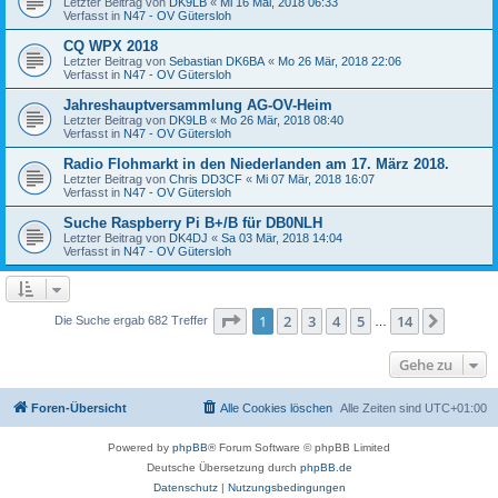
Letzter Beitrag von
DK9LB
«
Mi 16 Mai, 2018 06:33
Verfasst in
N47 - OV Gütersloh
CQ WPX 2018
Letzter Beitrag von
Sebastian DK6BA
«
Mo 26 Mär, 2018 22:06
Verfasst in
N47 - OV Gütersloh
Jahreshauptversammlung AG-OV-Heim
Letzter Beitrag von
DK9LB
«
Mo 26 Mär, 2018 08:40
Verfasst in
N47 - OV Gütersloh
Radio Flohmarkt in den Niederlanden am 17. März 2018.
Letzter Beitrag von
Chris DD3CF
«
Mi 07 Mär, 2018 16:07
Verfasst in
N47 - OV Gütersloh
Suche Raspberry Pi B+/B für DB0NLH
Letzter Beitrag von
DK4DJ
«
Sa 03 Mär, 2018 14:04
Verfasst in
N47 - OV Gütersloh
Seite
1
von
14
1
2
3
4
5
14
Nächst
Die Suche ergab 682 Treffer
…
Gehe zu
Foren-Übersicht
Alle Cookies löschen
Alle Zeiten sind
UTC+01:00
Powered by
phpBB
® Forum Software © phpBB Limited
Deutsche Übersetzung durch
phpBB.de
Datenschutz
|
Nutzungsbedingungen