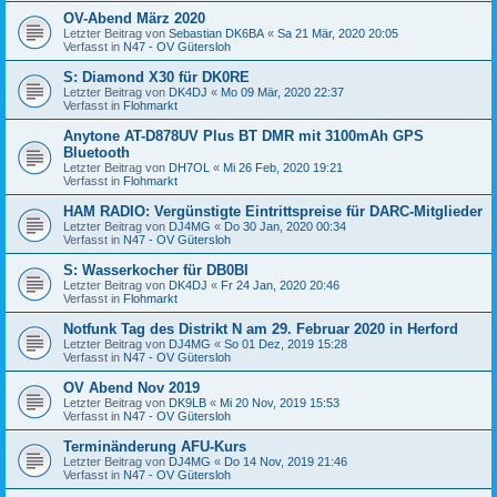
OV-Abend März 2020
Letzter Beitrag von
Sebastian DK6BA
«
Sa 21 Mär, 2020 20:05
Verfasst in
N47 - OV Gütersloh
S: Diamond X30 für DK0RE
Letzter Beitrag von
DK4DJ
«
Mo 09 Mär, 2020 22:37
Verfasst in
Flohmarkt
Anytone AT-D878UV Plus BT DMR mit 3100mAh GPS
Bluetooth
Letzter Beitrag von
DH7OL
«
Mi 26 Feb, 2020 19:21
Verfasst in
Flohmarkt
HAM RADIO: Vergünstigte Eintrittspreise für DARC-Mitglieder
Letzter Beitrag von
DJ4MG
«
Do 30 Jan, 2020 00:34
Verfasst in
N47 - OV Gütersloh
S: Wasserkocher für DB0BI
Letzter Beitrag von
DK4DJ
«
Fr 24 Jan, 2020 20:46
Verfasst in
Flohmarkt
Notfunk Tag des Distrikt N am 29. Februar 2020 in Herford
Letzter Beitrag von
DJ4MG
«
So 01 Dez, 2019 15:28
Verfasst in
N47 - OV Gütersloh
OV Abend Nov 2019
Letzter Beitrag von
DK9LB
«
Mi 20 Nov, 2019 15:53
Verfasst in
N47 - OV Gütersloh
Terminänderung AFU-Kurs
Letzter Beitrag von
DJ4MG
«
Do 14 Nov, 2019 21:46
Verfasst in
N47 - OV Gütersloh