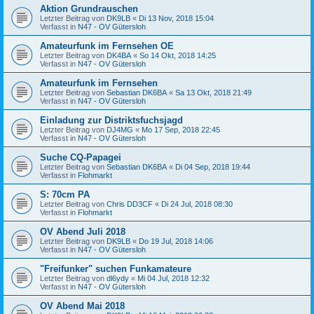
Aktion Grundrauschen
Letzter Beitrag von
DK9LB
«
Di 13 Nov, 2018 15:04
Verfasst in
N47 - OV Gütersloh
Amateurfunk im Fernsehen OE
Letzter Beitrag von
DK4BA
«
So 14 Okt, 2018 14:25
Verfasst in
N47 - OV Gütersloh
Amateurfunk im Fernsehen
Letzter Beitrag von
Sebastian DK6BA
«
Sa 13 Okt, 2018 21:49
Verfasst in
N47 - OV Gütersloh
Einladung zur Distriktsfuchsjagd
Letzter Beitrag von
DJ4MG
«
Mo 17 Sep, 2018 22:45
Verfasst in
N47 - OV Gütersloh
Suche CQ-Papagei
Letzter Beitrag von
Sebastian DK6BA
«
Di 04 Sep, 2018 19:44
Verfasst in
Flohmarkt
S: 70cm PA
Letzter Beitrag von
Chris DD3CF
«
Di 24 Jul, 2018 08:30
Verfasst in
Flohmarkt
OV Abend Juli 2018
Letzter Beitrag von
DK9LB
«
Do 19 Jul, 2018 14:06
Verfasst in
N47 - OV Gütersloh
"Freifunker" suchen Funkamateure
Letzter Beitrag von
dl6ydy
«
Mi 04 Jul, 2018 12:32
Verfasst in
N47 - OV Gütersloh
OV Abend Mai 2018