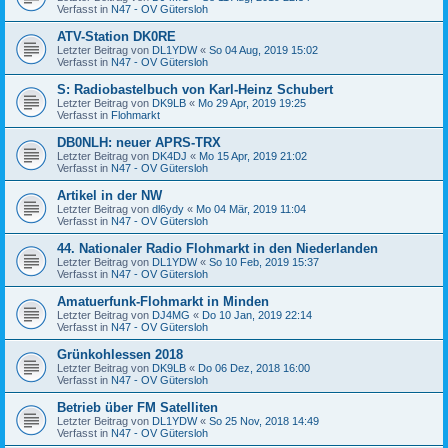
Verfasst in
N47 - OV Gütersloh
ATV-Station DK0RE
Letzter Beitrag von
DL1YDW
«
So 04 Aug, 2019 15:02
Verfasst in
N47 - OV Gütersloh
S: Radiobastelbuch von Karl-Heinz Schubert
Letzter Beitrag von
DK9LB
«
Mo 29 Apr, 2019 19:25
Verfasst in
Flohmarkt
DB0NLH: neuer APRS-TRX
Letzter Beitrag von
DK4DJ
«
Mo 15 Apr, 2019 21:02
Verfasst in
N47 - OV Gütersloh
Artikel in der NW
Letzter Beitrag von
dl6ydy
«
Mo 04 Mär, 2019 11:04
Verfasst in
N47 - OV Gütersloh
44. Nationaler Radio Flohmarkt in den Niederlanden
Letzter Beitrag von
DL1YDW
«
So 10 Feb, 2019 15:37
Verfasst in
N47 - OV Gütersloh
Amatuerfunk-Flohmarkt in Minden
Letzter Beitrag von
DJ4MG
«
Do 10 Jan, 2019 22:14
Verfasst in
N47 - OV Gütersloh
Grünkohlessen 2018
Letzter Beitrag von
DK9LB
«
Do 06 Dez, 2018 16:00
Verfasst in
N47 - OV Gütersloh
Betrieb über FM Satelliten
Letzter Beitrag von
DL1YDW
«
So 25 Nov, 2018 14:49
Verfasst in
N47 - OV Gütersloh