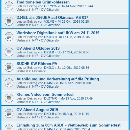
Traditionellen Grünkohlessen
Letzter Beitrag von
DL1YDW
«
Do 14 Nov, 2019 18:44
Verfasst in
N47 - OV Gütersloh
DJ4EL als JS6UEA auf Okinawa, AS-017
Letzter Beitrag von
V31ME
«
Mi 23 Okt, 2019 02:20
Verfasst in
N47 - OV Gütersloh
Workshop: Digitalfunk auf UKW am 24.11.2019
Letzter Beitrag von
DK4DJ
«
Do 17 Okt, 2019 09:35
Verfasst in
N47 - OV Gütersloh
OV Abend Oktober 2019
Letzter Beitrag von
DK9LB
«
Do 17 Okt, 2019 06:56
Verfasst in
N47 - OV Gütersloh
SUCHE KW Röhren-PA
Letzter Beitrag von
DK9LX
«
Sa 12 Okt, 2019 08:36
Verfasst in
Flohmarkt
Ausbildung und Vorbereitung auf die Prüfung
Letzter Beitrag von
DJ4MG
«
Do 05 Sep, 2019 00:00
Verfasst in
N47 - OV Gütersloh
Kleines Video vom Sommerfest
Letzter Beitrag von
DL2YMR
«
Mo 19 Aug, 2019 17:49
Verfasst in
N47 - OV Gütersloh
OV Abend August 2019
Letzter Beitrag von
DK9LB
«
Do 15 Aug, 2019 11:10
Verfasst in
N47 - OV Gütersloh
Einladung zum 80m ARDF - Wettbewerb zum Sommerfest
Letzter Beitrag von
DJ4MG
«
So 11 Aug, 2019 22:54