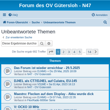
Forum des OV Gütersloh - N47
FAQ
Anmelden
S
Foren-Übersicht
Suche
Unbeantwortete Themen
u
Unbeantwortete Themen
c
Zur erweiterten Suche
h
Suche
Erweiterte Suche
e
Seite
1
von
14
1
2
3
4
5
14
Nächst
Die Suche ergab 682 Treffer
…
Themen
Das Forum ist wieder erreichbar - 29.5.2025
Letzter Beitrag von
DJ4MG
«
Do 29 Mai, 2025 18:09
Verfasst in
N47 - OV Gütersloh
DJ4EL als CT7/DJ4EL auf Culatra, EU-145
Letzter Beitrag von
V31ME
«
Sa 01 Apr, 2023 16:13
Verfasst in
N47 - OV Gütersloh
Maestro: Flecken auf dem Display - Akku wurde dick
Letzter Beitrag von
DJ4MG
«
Di 07 Feb, 2023 22:35
Verfasst in
FlexRadio 6000er Serie
V: OCXO 10 MHz