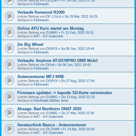
Letzter Beitrag von
DL2DBY
«
Fr 14 Okt, 2022 07:26
Verfasst in
Flohmarkt
Verkaufe Kenwood R1000
Letzter Beitrag von
DF 1 GLA
«
So 29 Mai, 2022 16:25
Verfasst in
Flohmarkt
Online AFU Kurs startet am Montag
Letzter Beitrag von
DJ4MG
«
Fr 11 Feb, 2022 20:31
Verfasst in
N47 - OV Gütersloh
2m Big Wheel
Letzter Beitrag von
DO8YX
«
Sa 08 Jan, 2022 15:44
Verfasst in
Flohmarkt
Verkaufe: Anytone AT-D578PRO DMR Mobil
Letzter Beitrag von
Dl1oli
«
So 06 Jun, 2021 18:43
Verfasst in
Flohmarkt
Antennentuner MFJ 949E
Letzter Beitrag von
DO8YX
«
Do 27 Aug, 2020 17:04
Verfasst in
Flohmarkt
Firmware updaten -> kaputte SD-Karte vermeinden
Letzter Beitrag von
DJ4MG
«
Do 13 Aug, 2020 22:10
Verfasst in
FlexRadio 6000er Serie
Absage: Bad Bentheim DNAT 2020
Letzter Beitrag von
DJ4MG
«
So 17 Mai, 2020 15:36
Verfasst in
N47 - OV Gütersloh
Amateurfunk Basics - Antennentuner
Letzter Beitrag von
DL2YMR
«
Fr 24 Apr, 2020 20:02
Verfasst in
N47 - OV Gütersloh