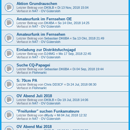
Aktion Grundrauschen
Letzter Beitrag von
DK9LB
«
Di 13 Nov, 2018 15:04
Verfasst in
N47 - OV Gütersloh
Amateurfunk im Fernsehen OE
Letzter Beitrag von
DK4BA
«
So 14 Okt, 2018 14:25
Verfasst in
N47 - OV Gütersloh
Amateurfunk im Fernsehen
Letzter Beitrag von
Sebastian DK6BA
«
Sa 13 Okt, 2018 21:49
Verfasst in
N47 - OV Gütersloh
Einladung zur Distriktsfuchsjagd
Letzter Beitrag von
DJ4MG
«
Mo 17 Sep, 2018 22:45
Verfasst in
N47 - OV Gütersloh
Suche CQ-Papagei
Letzter Beitrag von
Sebastian DK6BA
«
Di 04 Sep, 2018 19:44
Verfasst in
Flohmarkt
S: 70cm PA
Letzter Beitrag von
Chris DD3CF
«
Di 24 Jul, 2018 08:30
Verfasst in
Flohmarkt
OV Abend Juli 2018
Letzter Beitrag von
DK9LB
«
Do 19 Jul, 2018 14:06
Verfasst in
N47 - OV Gütersloh
"Freifunker" suchen Funkamateure
Letzter Beitrag von
dl6ydy
«
Mi 04 Jul, 2018 12:32
Verfasst in
N47 - OV Gütersloh
OV Abend Mai 2018