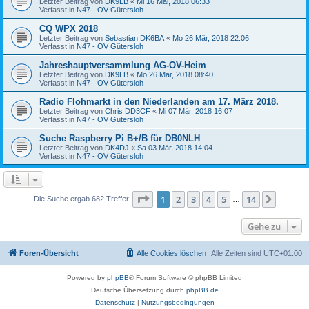
Letzter Beitrag von
DK9LB
«
Mi 16 Mai, 2018 06:33
Verfasst in
N47 - OV Gütersloh
CQ WPX 2018
Letzter Beitrag von
Sebastian DK6BA
«
Mo 26 Mär, 2018 22:06
Verfasst in
N47 - OV Gütersloh
Jahreshauptversammlung AG-OV-Heim
Letzter Beitrag von
DK9LB
«
Mo 26 Mär, 2018 08:40
Verfasst in
N47 - OV Gütersloh
Radio Flohmarkt in den Niederlanden am 17. März 2018.
Letzter Beitrag von
Chris DD3CF
«
Mi 07 Mär, 2018 16:07
Verfasst in
N47 - OV Gütersloh
Suche Raspberry Pi B+/B für DB0NLH
Letzter Beitrag von
DK4DJ
«
Sa 03 Mär, 2018 14:04
Verfasst in
N47 - OV Gütersloh
Seite
1
von
14
1
2
3
4
5
14
Nächst
Die Suche ergab 682 Treffer
…
Gehe zu
Foren-Übersicht
Alle Cookies löschen
Alle Zeiten sind
UTC+01:00
Powered by
phpBB
® Forum Software © phpBB Limited
Deutsche Übersetzung durch
phpBB.de
Datenschutz
|
Nutzungsbedingungen