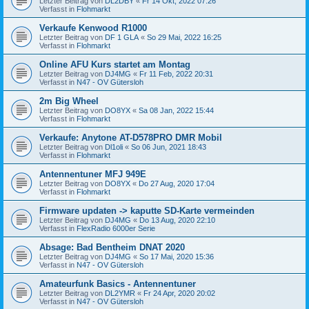
Letzter Beitrag von
DL2DBY
«
Fr 14 Okt, 2022 07:26
Verfasst in
Flohmarkt
Verkaufe Kenwood R1000
Letzter Beitrag von
DF 1 GLA
«
So 29 Mai, 2022 16:25
Verfasst in
Flohmarkt
Online AFU Kurs startet am Montag
Letzter Beitrag von
DJ4MG
«
Fr 11 Feb, 2022 20:31
Verfasst in
N47 - OV Gütersloh
2m Big Wheel
Letzter Beitrag von
DO8YX
«
Sa 08 Jan, 2022 15:44
Verfasst in
Flohmarkt
Verkaufe: Anytone AT-D578PRO DMR Mobil
Letzter Beitrag von
Dl1oli
«
So 06 Jun, 2021 18:43
Verfasst in
Flohmarkt
Antennentuner MFJ 949E
Letzter Beitrag von
DO8YX
«
Do 27 Aug, 2020 17:04
Verfasst in
Flohmarkt
Firmware updaten -> kaputte SD-Karte vermeinden
Letzter Beitrag von
DJ4MG
«
Do 13 Aug, 2020 22:10
Verfasst in
FlexRadio 6000er Serie
Absage: Bad Bentheim DNAT 2020
Letzter Beitrag von
DJ4MG
«
So 17 Mai, 2020 15:36
Verfasst in
N47 - OV Gütersloh
Amateurfunk Basics - Antennentuner
Letzter Beitrag von
DL2YMR
«
Fr 24 Apr, 2020 20:02
Verfasst in
N47 - OV Gütersloh