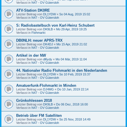
Verfasst in
N47 - OV Gütersloh
ATV-Station DK0RE
Letzter Beitrag von
DL1YDW
«
So 04 Aug, 2019 15:02
Verfasst in
N47 - OV Gütersloh
S: Radiobastelbuch von Karl-Heinz Schubert
Letzter Beitrag von
DK9LB
«
Mo 29 Apr, 2019 19:25
Verfasst in
Flohmarkt
DB0NLH: neuer APRS-TRX
Letzter Beitrag von
DK4DJ
«
Mo 15 Apr, 2019 21:02
Verfasst in
N47 - OV Gütersloh
Artikel in der NW
Letzter Beitrag von
dl6ydy
«
Mo 04 Mär, 2019 11:04
Verfasst in
N47 - OV Gütersloh
44. Nationaler Radio Flohmarkt in den Niederlanden
Letzter Beitrag von
DL1YDW
«
So 10 Feb, 2019 15:37
Verfasst in
N47 - OV Gütersloh
Amatuerfunk-Flohmarkt in Minden
Letzter Beitrag von
DJ4MG
«
Do 10 Jan, 2019 22:14
Verfasst in
N47 - OV Gütersloh
Grünkohlessen 2018
Letzter Beitrag von
DK9LB
«
Do 06 Dez, 2018 16:00
Verfasst in
N47 - OV Gütersloh
Betrieb über FM Satelliten
Letzter Beitrag von
DL1YDW
«
So 25 Nov, 2018 14:49
Verfasst in
N47 - OV Gütersloh