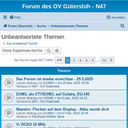
Forum des OV Gütersloh - N47
FAQ
Anmelden
S
Foren-Übersicht
Suche
Unbeantwortete Themen
u
Unbeantwortete Themen
c
Zur erweiterten Suche
h
Suche
Erweiterte Suche
e
Seite
1
von
14
1
2
3
4
5
14
Nächst
Die Suche ergab 682 Treffer
…
Themen
Das Forum ist wieder erreichbar - 29.5.2025
Letzter Beitrag von
DJ4MG
«
Do 29 Mai, 2025 18:09
Verfasst in
N47 - OV Gütersloh
DJ4EL als CT7/DJ4EL auf Culatra, EU-145
Letzter Beitrag von
V31ME
«
Sa 01 Apr, 2023 16:13
Verfasst in
N47 - OV Gütersloh
Maestro: Flecken auf dem Display - Akku wurde dick
Letzter Beitrag von
DJ4MG
«
Di 07 Feb, 2023 22:35
Verfasst in
FlexRadio 6000er Serie
V: OCXO 10 MHz