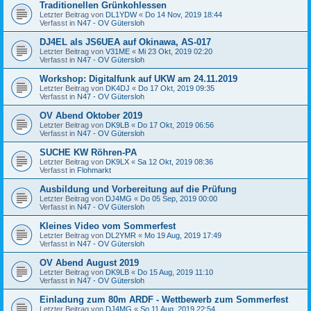
Traditionellen Grünkohlessen
Letzter Beitrag von
DL1YDW
«
Do 14 Nov, 2019 18:44
Verfasst in
N47 - OV Gütersloh
DJ4EL als JS6UEA auf Okinawa, AS-017
Letzter Beitrag von
V31ME
«
Mi 23 Okt, 2019 02:20
Verfasst in
N47 - OV Gütersloh
Workshop: Digitalfunk auf UKW am 24.11.2019
Letzter Beitrag von
DK4DJ
«
Do 17 Okt, 2019 09:35
Verfasst in
N47 - OV Gütersloh
OV Abend Oktober 2019
Letzter Beitrag von
DK9LB
«
Do 17 Okt, 2019 06:56
Verfasst in
N47 - OV Gütersloh
SUCHE KW Röhren-PA
Letzter Beitrag von
DK9LX
«
Sa 12 Okt, 2019 08:36
Verfasst in
Flohmarkt
Ausbildung und Vorbereitung auf die Prüfung
Letzter Beitrag von
DJ4MG
«
Do 05 Sep, 2019 00:00
Verfasst in
N47 - OV Gütersloh
Kleines Video vom Sommerfest
Letzter Beitrag von
DL2YMR
«
Mo 19 Aug, 2019 17:49
Verfasst in
N47 - OV Gütersloh
OV Abend August 2019
Letzter Beitrag von
DK9LB
«
Do 15 Aug, 2019 11:10
Verfasst in
N47 - OV Gütersloh
Einladung zum 80m ARDF - Wettbewerb zum Sommerfest
Letzter Beitrag von
DJ4MG
«
So 11 Aug, 2019 22:54