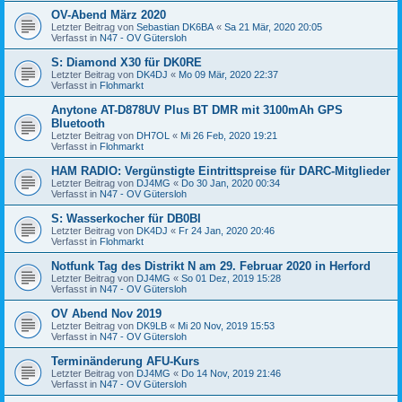
OV-Abend März 2020
Letzter Beitrag von
Sebastian DK6BA
«
Sa 21 Mär, 2020 20:05
Verfasst in
N47 - OV Gütersloh
S: Diamond X30 für DK0RE
Letzter Beitrag von
DK4DJ
«
Mo 09 Mär, 2020 22:37
Verfasst in
Flohmarkt
Anytone AT-D878UV Plus BT DMR mit 3100mAh GPS
Bluetooth
Letzter Beitrag von
DH7OL
«
Mi 26 Feb, 2020 19:21
Verfasst in
Flohmarkt
HAM RADIO: Vergünstigte Eintrittspreise für DARC-Mitglieder
Letzter Beitrag von
DJ4MG
«
Do 30 Jan, 2020 00:34
Verfasst in
N47 - OV Gütersloh
S: Wasserkocher für DB0BI
Letzter Beitrag von
DK4DJ
«
Fr 24 Jan, 2020 20:46
Verfasst in
Flohmarkt
Notfunk Tag des Distrikt N am 29. Februar 2020 in Herford
Letzter Beitrag von
DJ4MG
«
So 01 Dez, 2019 15:28
Verfasst in
N47 - OV Gütersloh
OV Abend Nov 2019
Letzter Beitrag von
DK9LB
«
Mi 20 Nov, 2019 15:53
Verfasst in
N47 - OV Gütersloh
Terminänderung AFU-Kurs
Letzter Beitrag von
DJ4MG
«
Do 14 Nov, 2019 21:46
Verfasst in
N47 - OV Gütersloh