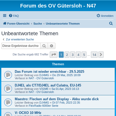
Forum des OV Gütersloh - N47
FAQ
Anmelden
S
Foren-Übersicht
Suche
Unbeantwortete Themen
u
Unbeantwortete Themen
c
Zur erweiterten Suche
h
Suche
Erweiterte Suche
e
Seite
1
von
14
1
2
3
4
5
14
Nächst
Die Suche ergab 682 Treffer
…
Themen
Das Forum ist wieder erreichbar - 29.5.2025
Letzter Beitrag von
DJ4MG
«
Do 29 Mai, 2025 18:09
Verfasst in
N47 - OV Gütersloh
DJ4EL als CT7/DJ4EL auf Culatra, EU-145
Letzter Beitrag von
V31ME
«
Sa 01 Apr, 2023 16:13
Verfasst in
N47 - OV Gütersloh
Maestro: Flecken auf dem Display - Akku wurde dick
Letzter Beitrag von
DJ4MG
«
Di 07 Feb, 2023 22:35
Verfasst in
FlexRadio 6000er Serie
V: OCXO 10 MHz