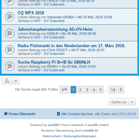
Letzter Beitrag von
DK9LB
«
Mi 16 Mai, 2018 06:33
Verfasst in
N47 - OV Gütersloh
CQ WPX 2018
Letzter Beitrag von
Sebastian DK6BA
«
Mo 26 Mär, 2018 22:06
Verfasst in
N47 - OV Gütersloh
Jahreshauptversammlung AG-OV-Heim
Letzter Beitrag von
DK9LB
«
Mo 26 Mär, 2018 08:40
Verfasst in
N47 - OV Gütersloh
Radio Flohmarkt in den Niederlanden am 17. März 2018.
Letzter Beitrag von
Chris DD3CF
«
Mi 07 Mär, 2018 16:07
Verfasst in
N47 - OV Gütersloh
Suche Raspberry Pi B+/B für DB0NLH
Letzter Beitrag von
DK4DJ
«
Sa 03 Mär, 2018 14:04
Verfasst in
N47 - OV Gütersloh
Seite
1
von
14
1
2
3
4
5
14
Nächst
Die Suche ergab 682 Treffer
…
Gehe zu
Foren-Übersicht
Alle Cookies löschen
Alle Zeiten sind
UTC+01:00
Powered by
phpBB
® Forum Software © phpBB Limited
Deutsche Übersetzung durch
phpBB.de
Datenschutz
|
Nutzungsbedingungen