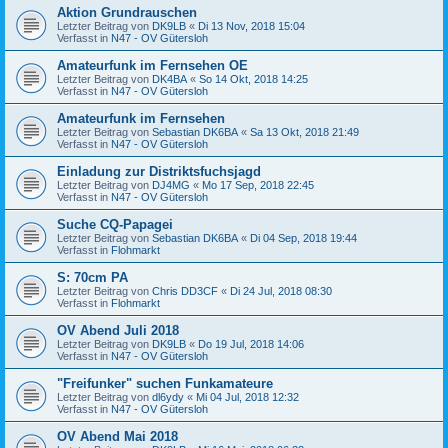
Aktion Grundrauschen
Letzter Beitrag von
DK9LB
«
Di 13 Nov, 2018 15:04
Verfasst in
N47 - OV Gütersloh
Amateurfunk im Fernsehen OE
Letzter Beitrag von
DK4BA
«
So 14 Okt, 2018 14:25
Verfasst in
N47 - OV Gütersloh
Amateurfunk im Fernsehen
Letzter Beitrag von
Sebastian DK6BA
«
Sa 13 Okt, 2018 21:49
Verfasst in
N47 - OV Gütersloh
Einladung zur Distriktsfuchsjagd
Letzter Beitrag von
DJ4MG
«
Mo 17 Sep, 2018 22:45
Verfasst in
N47 - OV Gütersloh
Suche CQ-Papagei
Letzter Beitrag von
Sebastian DK6BA
«
Di 04 Sep, 2018 19:44
Verfasst in
Flohmarkt
S: 70cm PA
Letzter Beitrag von
Chris DD3CF
«
Di 24 Jul, 2018 08:30
Verfasst in
Flohmarkt
OV Abend Juli 2018
Letzter Beitrag von
DK9LB
«
Do 19 Jul, 2018 14:06
Verfasst in
N47 - OV Gütersloh
"Freifunker" suchen Funkamateure
Letzter Beitrag von
dl6ydy
«
Mi 04 Jul, 2018 12:32
Verfasst in
N47 - OV Gütersloh
OV Abend Mai 2018