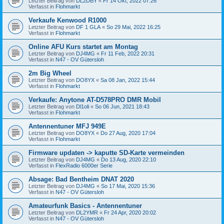
Letzter Beitrag von
DL2DBY
«
Fr 14 Okt, 2022 07:26
Verfasst in
Flohmarkt
Verkaufe Kenwood R1000
Letzter Beitrag von
DF 1 GLA
«
So 29 Mai, 2022 16:25
Verfasst in
Flohmarkt
Online AFU Kurs startet am Montag
Letzter Beitrag von
DJ4MG
«
Fr 11 Feb, 2022 20:31
Verfasst in
N47 - OV Gütersloh
2m Big Wheel
Letzter Beitrag von
DO8YX
«
Sa 08 Jan, 2022 15:44
Verfasst in
Flohmarkt
Verkaufe: Anytone AT-D578PRO DMR Mobil
Letzter Beitrag von
Dl1oli
«
So 06 Jun, 2021 18:43
Verfasst in
Flohmarkt
Antennentuner MFJ 949E
Letzter Beitrag von
DO8YX
«
Do 27 Aug, 2020 17:04
Verfasst in
Flohmarkt
Firmware updaten -> kaputte SD-Karte vermeinden
Letzter Beitrag von
DJ4MG
«
Do 13 Aug, 2020 22:10
Verfasst in
FlexRadio 6000er Serie
Absage: Bad Bentheim DNAT 2020
Letzter Beitrag von
DJ4MG
«
So 17 Mai, 2020 15:36
Verfasst in
N47 - OV Gütersloh
Amateurfunk Basics - Antennentuner
Letzter Beitrag von
DL2YMR
«
Fr 24 Apr, 2020 20:02
Verfasst in
N47 - OV Gütersloh