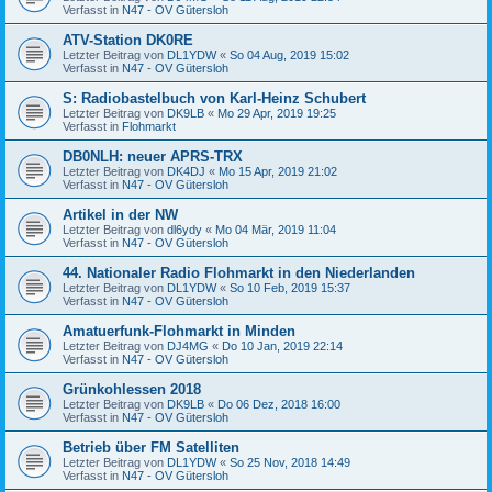
Verfasst in
N47 - OV Gütersloh
ATV-Station DK0RE
Letzter Beitrag von
DL1YDW
«
So 04 Aug, 2019 15:02
Verfasst in
N47 - OV Gütersloh
S: Radiobastelbuch von Karl-Heinz Schubert
Letzter Beitrag von
DK9LB
«
Mo 29 Apr, 2019 19:25
Verfasst in
Flohmarkt
DB0NLH: neuer APRS-TRX
Letzter Beitrag von
DK4DJ
«
Mo 15 Apr, 2019 21:02
Verfasst in
N47 - OV Gütersloh
Artikel in der NW
Letzter Beitrag von
dl6ydy
«
Mo 04 Mär, 2019 11:04
Verfasst in
N47 - OV Gütersloh
44. Nationaler Radio Flohmarkt in den Niederlanden
Letzter Beitrag von
DL1YDW
«
So 10 Feb, 2019 15:37
Verfasst in
N47 - OV Gütersloh
Amatuerfunk-Flohmarkt in Minden
Letzter Beitrag von
DJ4MG
«
Do 10 Jan, 2019 22:14
Verfasst in
N47 - OV Gütersloh
Grünkohlessen 2018
Letzter Beitrag von
DK9LB
«
Do 06 Dez, 2018 16:00
Verfasst in
N47 - OV Gütersloh
Betrieb über FM Satelliten
Letzter Beitrag von
DL1YDW
«
So 25 Nov, 2018 14:49
Verfasst in
N47 - OV Gütersloh