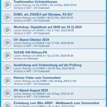
Traditionellen Grünkohlessen
Letzter Beitrag von
DL1YDW
«
Do 14 Nov, 2019 18:44
Verfasst in
N47 - OV Gütersloh
DJ4EL als JS6UEA auf Okinawa, AS-017
Letzter Beitrag von
V31ME
«
Mi 23 Okt, 2019 02:20
Verfasst in
N47 - OV Gütersloh
Workshop: Digitalfunk auf UKW am 24.11.2019
Letzter Beitrag von
DK4DJ
«
Do 17 Okt, 2019 09:35
Verfasst in
N47 - OV Gütersloh
OV Abend Oktober 2019
Letzter Beitrag von
DK9LB
«
Do 17 Okt, 2019 06:56
Verfasst in
N47 - OV Gütersloh
SUCHE KW Röhren-PA
Letzter Beitrag von
DK9LX
«
Sa 12 Okt, 2019 08:36
Verfasst in
Flohmarkt
Ausbildung und Vorbereitung auf die Prüfung
Letzter Beitrag von
DJ4MG
«
Do 05 Sep, 2019 00:00
Verfasst in
N47 - OV Gütersloh
Kleines Video vom Sommerfest
Letzter Beitrag von
DL2YMR
«
Mo 19 Aug, 2019 17:49
Verfasst in
N47 - OV Gütersloh
OV Abend August 2019
Letzter Beitrag von
DK9LB
«
Do 15 Aug, 2019 11:10
Verfasst in
N47 - OV Gütersloh
Einladung zum 80m ARDF - Wettbewerb zum Sommerfest
Letzter Beitrag von
DJ4MG
«
So 11 Aug, 2019 22:54