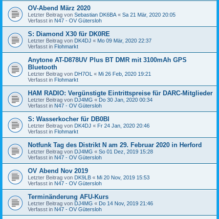
OV-Abend März 2020
Letzter Beitrag von
Sebastian DK6BA
«
Sa 21 Mär, 2020 20:05
Verfasst in
N47 - OV Gütersloh
S: Diamond X30 für DK0RE
Letzter Beitrag von
DK4DJ
«
Mo 09 Mär, 2020 22:37
Verfasst in
Flohmarkt
Anytone AT-D878UV Plus BT DMR mit 3100mAh GPS
Bluetooth
Letzter Beitrag von
DH7OL
«
Mi 26 Feb, 2020 19:21
Verfasst in
Flohmarkt
HAM RADIO: Vergünstigte Eintrittspreise für DARC-Mitglieder
Letzter Beitrag von
DJ4MG
«
Do 30 Jan, 2020 00:34
Verfasst in
N47 - OV Gütersloh
S: Wasserkocher für DB0BI
Letzter Beitrag von
DK4DJ
«
Fr 24 Jan, 2020 20:46
Verfasst in
Flohmarkt
Notfunk Tag des Distrikt N am 29. Februar 2020 in Herford
Letzter Beitrag von
DJ4MG
«
So 01 Dez, 2019 15:28
Verfasst in
N47 - OV Gütersloh
OV Abend Nov 2019
Letzter Beitrag von
DK9LB
«
Mi 20 Nov, 2019 15:53
Verfasst in
N47 - OV Gütersloh
Terminänderung AFU-Kurs
Letzter Beitrag von
DJ4MG
«
Do 14 Nov, 2019 21:46
Verfasst in
N47 - OV Gütersloh