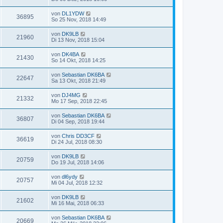
von
DL1YDW
36895
So 25 Nov, 2018 14:49
von
DK9LB
21960
Di 13 Nov, 2018 15:04
von
DK4BA
21430
So 14 Okt, 2018 14:25
von
Sebastian DK6BA
22647
Sa 13 Okt, 2018 21:49
von
DJ4MG
21332
Mo 17 Sep, 2018 22:45
von
Sebastian DK6BA
36807
Di 04 Sep, 2018 19:44
von
Chris DD3CF
36619
Di 24 Jul, 2018 08:30
von
DK9LB
20759
Do 19 Jul, 2018 14:06
von
dl6ydy
20757
Mi 04 Jul, 2018 12:32
von
DK9LB
21602
Mi 16 Mai, 2018 06:33
von
Sebastian DK6BA
20669