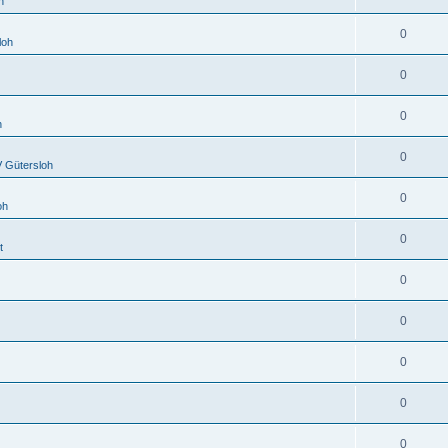
h
0
loh
0
0
h
0
 Gütersloh
0
oh
0
t
0
0
0
0
0