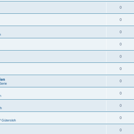
0
0
0
h
0
0
0
den
0
Serie
0
h
0
oh
0
 Gütersloh
0