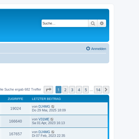
Suche
Erweiterte Suche
Anmelden
Seite
1
von
14
1
2
3
4
5
14
Nächste
Die Suche ergab 682 Treffer
…
ZUGRIFFE
LETZTER BEITRAG
von
DJ4MG
19024
Do 29 Mai, 2025 18:09
von
V31ME
166640
Sa 01 Apr, 2023 16:13
von
DJ4MG
167657
Di 07 Feb, 2023 22:35