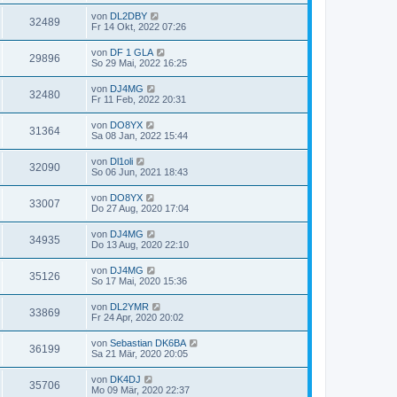
von
DL2DBY
32489
Fr 14 Okt, 2022 07:26
von
DF 1 GLA
29896
So 29 Mai, 2022 16:25
von
DJ4MG
32480
Fr 11 Feb, 2022 20:31
von
DO8YX
31364
Sa 08 Jan, 2022 15:44
von
Dl1oli
32090
So 06 Jun, 2021 18:43
von
DO8YX
33007
Do 27 Aug, 2020 17:04
von
DJ4MG
34935
Do 13 Aug, 2020 22:10
von
DJ4MG
35126
So 17 Mai, 2020 15:36
von
DL2YMR
33869
Fr 24 Apr, 2020 20:02
von
Sebastian DK6BA
36199
Sa 21 Mär, 2020 20:05
von
DK4DJ
35706
Mo 09 Mär, 2020 22:37