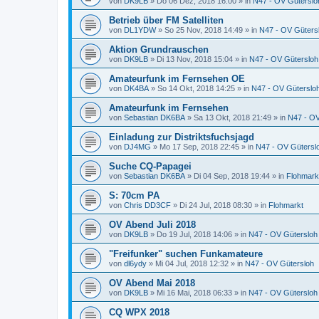
von
DK9LB
»
Do 06 Dez, 2018 16:00
» in
N47 - OV Güterslo
Betrieb über FM Satelliten
von
DL1YDW
»
So 25 Nov, 2018 14:49
» in
N47 - OV Güters
Aktion Grundrauschen
von
DK9LB
»
Di 13 Nov, 2018 15:04
» in
N47 - OV Gütersloh
Amateurfunk im Fernsehen OE
von
DK4BA
»
So 14 Okt, 2018 14:25
» in
N47 - OV Güterslo
Amateurfunk im Fernsehen
von
Sebastian DK6BA
»
Sa 13 Okt, 2018 21:49
» in
N47 - OV
Einladung zur Distriktsfuchsjagd
von
DJ4MG
»
Mo 17 Sep, 2018 22:45
» in
N47 - OV Gütersl
Suche CQ-Papagei
von
Sebastian DK6BA
»
Di 04 Sep, 2018 19:44
» in
Flohmark
S: 70cm PA
von
Chris DD3CF
»
Di 24 Jul, 2018 08:30
» in
Flohmarkt
OV Abend Juli 2018
von
DK9LB
»
Do 19 Jul, 2018 14:06
» in
N47 - OV Gütersloh
"Freifunker" suchen Funkamateure
von
dl6ydy
»
Mi 04 Jul, 2018 12:32
» in
N47 - OV Gütersloh
OV Abend Mai 2018
von
DK9LB
»
Mi 16 Mai, 2018 06:33
» in
N47 - OV Gütersloh
CQ WPX 2018