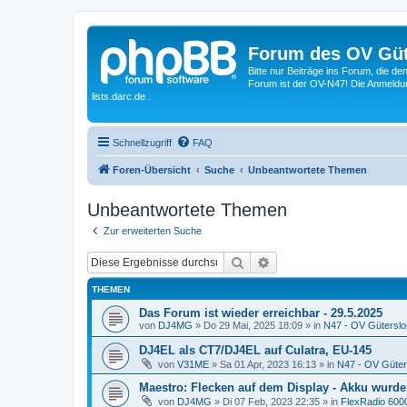
Forum des OV Güt
Bitte nur Beiträge ins Forum, die d
Forum ist der OV-N47! Die Anmeldung
lists.darc.de .
Schnellzugriff
FAQ
Foren-Übersicht
Suche
Unbeantwortete Themen
Unbeantwortete Themen
Zur erweiterten Suche
Suche
Erweiterte Suche
THEMEN
Das Forum ist wieder erreichbar - 29.5.2025
von
DJ4MG
»
Do 29 Mai, 2025 18:09
» in
N47 - OV Güterslo
DJ4EL als CT7/DJ4EL auf Culatra, EU-145
von
V31ME
»
Sa 01 Apr, 2023 16:13
» in
N47 - OV Güter
Maestro: Flecken auf dem Display - Akku wurde
von
DJ4MG
»
Di 07 Feb, 2023 22:35
» in
FlexRadio 6000