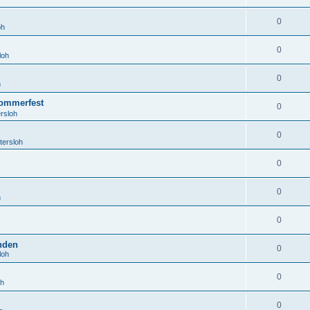
0
oh
0
loh
0
h
ommerfest
0
rsloh
0
tersloh
0
0
h
0
anden
0
loh
0
oh
0