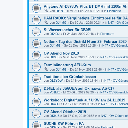
Anytone AT-D878UV Plus BT DMR mit 3100mAh
von
DH7OL
»
Mi 26 Feb, 2020 19:21
» in
Flohmarkt
HAM RADIO: Vergünstigte Eintrittspreise für DA
von
DJ4MG
»
Do 30 Jan, 2020 00:34
» in
N47 - OV Güt
S: Wasserkocher für DB0BI
von
DK4DJ
»
Fr 24 Jan, 2020 20:46
» in
Flohmarkt
Notfunk Tag des Distrikt N am 29. Februar 2020 
von
DJ4MG
»
So 01 Dez, 2019 15:28
» in
N47 - OV Gütersl
OV Abend Nov 2019
von
DK9LB
»
Mi 20 Nov, 2019 15:53
» in
N47 - OV Gütersloh
Terminänderung AFU-Kurs
von
DJ4MG
»
Do 14 Nov, 2019 21:46
» in
N47 - OV Güt
Traditionellen Grünkohlessen
von
DL1YDW
»
Do 14 Nov, 2019 18:44
» in
N47 - OV Güters
DJ4EL als JS6UEA auf Okinawa, AS-017
von
V31ME
»
Mi 23 Okt, 2019 02:20
» in
N47 - OV Gütersloh
Workshop: Digitalfunk auf UKW am 24.11.2019
von
DK4DJ
»
Do 17 Okt, 2019 09:35
» in
N47 - OV Güterslo
OV Abend Oktober 2019
von
DK9LB
»
Do 17 Okt, 2019 06:56
» in
N47 - OV Güterslo
SUCHE KW Röhren-PA
von
DK9LX
»
Sa 12 Okt, 2019 08:36
» in
Flohmarkt