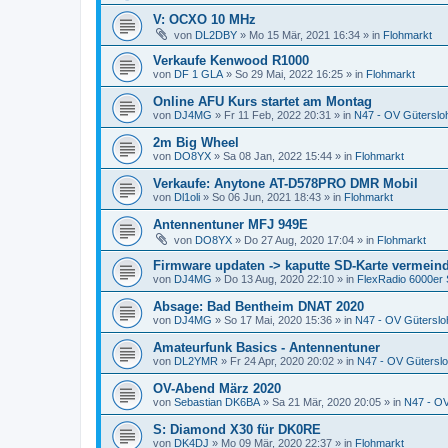
V: OCXO 10 MHz
von
DL2DBY
»
Mo 15 Mär, 2021 16:34
» in
Flohmarkt
Verkaufe Kenwood R1000
von
DF 1 GLA
»
So 29 Mai, 2022 16:25
» in
Flohmarkt
Online AFU Kurs startet am Montag
von
DJ4MG
»
Fr 11 Feb, 2022 20:31
» in
N47 - OV Güterslo
2m Big Wheel
von
DO8YX
»
Sa 08 Jan, 2022 15:44
» in
Flohmarkt
Verkaufe: Anytone AT-D578PRO DMR Mobil
von
Dl1oli
»
So 06 Jun, 2021 18:43
» in
Flohmarkt
Antennentuner MFJ 949E
von
DO8YX
»
Do 27 Aug, 2020 17:04
» in
Flohmarkt
Firmware updaten -> kaputte SD-Karte vermein
von
DJ4MG
»
Do 13 Aug, 2020 22:10
» in
FlexRadio 6000er 
Absage: Bad Bentheim DNAT 2020
von
DJ4MG
»
So 17 Mai, 2020 15:36
» in
N47 - OV Güterslo
Amateurfunk Basics - Antennentuner
von
DL2YMR
»
Fr 24 Apr, 2020 20:02
» in
N47 - OV Gütersl
OV-Abend März 2020
von
Sebastian DK6BA
»
Sa 21 Mär, 2020 20:05
» in
N47 - OV
S: Diamond X30 für DK0RE
von
DK4DJ
»
Mo 09 Mär, 2020 22:37
» in
Flohmarkt