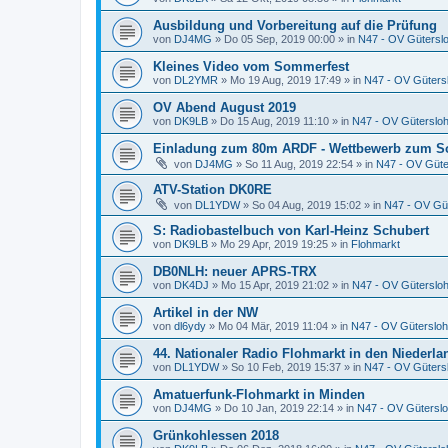
Ausbildung und Vorbereitung auf die Prüfung
von
DJ4MG
»
Do 05 Sep, 2019 00:00
» in
N47 - OV Gütersl
Kleines Video vom Sommerfest
von
DL2YMR
»
Mo 19 Aug, 2019 17:49
» in
N47 - OV Güters
OV Abend August 2019
von
DK9LB
»
Do 15 Aug, 2019 11:10
» in
N47 - OV Güterslo
Einladung zum 80m ARDF - Wettbewerb zum S
von
DJ4MG
»
So 11 Aug, 2019 22:54
» in
N47 - OV Güte
ATV-Station DK0RE
von
DL1YDW
»
So 04 Aug, 2019 15:02
» in
N47 - OV Gü
S: Radiobastelbuch von Karl-Heinz Schubert
von
DK9LB
»
Mo 29 Apr, 2019 19:25
» in
Flohmarkt
DB0NLH: neuer APRS-TRX
von
DK4DJ
»
Mo 15 Apr, 2019 21:02
» in
N47 - OV Güterslo
Artikel in der NW
von
dl6ydy
»
Mo 04 Mär, 2019 11:04
» in
N47 - OV Gütersloh
44. Nationaler Radio Flohmarkt in den Niederl
von
DL1YDW
»
So 10 Feb, 2019 15:37
» in
N47 - OV Güters
Amatuerfunk-Flohmarkt in Minden
von
DJ4MG
»
Do 10 Jan, 2019 22:14
» in
N47 - OV Gütersl
Grünkohlessen 2018