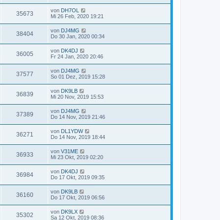
von
DH7OL
35673
Mi 26 Feb, 2020 19:21
von
DJ4MG
38404
Do 30 Jan, 2020 00:34
von
DK4DJ
36005
Fr 24 Jan, 2020 20:46
von
DJ4MG
37577
So 01 Dez, 2019 15:28
von
DK9LB
36839
Mi 20 Nov, 2019 15:53
von
DJ4MG
37389
Do 14 Nov, 2019 21:46
von
DL1YDW
36271
Do 14 Nov, 2019 18:44
von
V31ME
36933
Mi 23 Okt, 2019 02:20
von
DK4DJ
36984
Do 17 Okt, 2019 09:35
von
DK9LB
36160
Do 17 Okt, 2019 06:56
von
DK9LX
35302
Sa 12 Okt, 2019 08:36