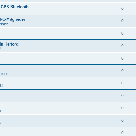
 GPS Bluetooth
0
RC-Mitglieder
0
ersloh
0
in Herford
0
oh
0
0
ersloh
0
loh
0
0
h
0
h
0