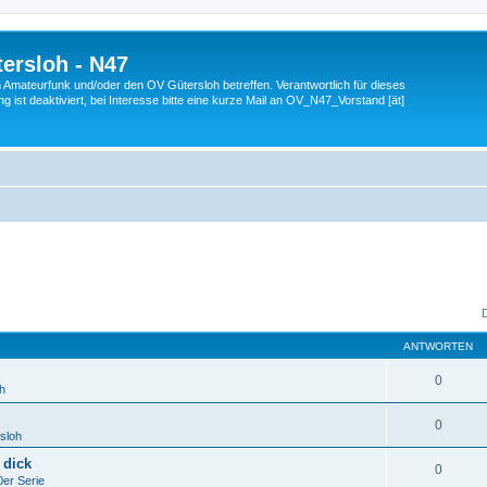
ersloh - N47
en Amateurfunk und/oder den OV Gütersloh betreffen. Verantwortlich für dieses
 ist deaktiviert, bei Interesse bitte eine kurze Mail an OV_N47_Vorstand [ät]
ANTWORTEN
0
h
0
sloh
 dick
0
er Serie