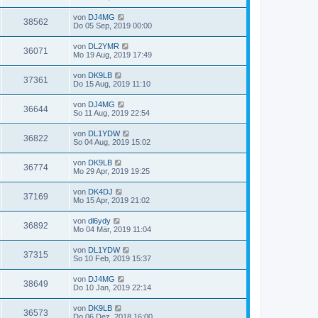
von
DJ4MG
38562
Do 05 Sep, 2019 00:00
von
DL2YMR
36071
Mo 19 Aug, 2019 17:49
von
DK9LB
37361
Do 15 Aug, 2019 11:10
von
DJ4MG
36644
So 11 Aug, 2019 22:54
von
DL1YDW
36822
So 04 Aug, 2019 15:02
von
DK9LB
36774
Mo 29 Apr, 2019 19:25
von
DK4DJ
37169
Mo 15 Apr, 2019 21:02
von
dl6ydy
36892
Mo 04 Mär, 2019 11:04
von
DL1YDW
37315
So 10 Feb, 2019 15:37
von
DJ4MG
38649
Do 10 Jan, 2019 22:14
von
DK9LB
36573
Do 06 Dez, 2018 16:00