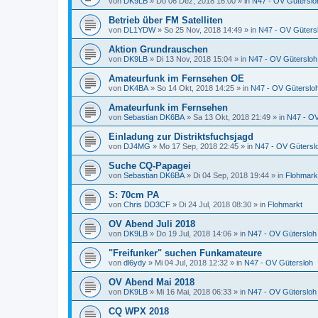
von
DK9LB
»
Do 06 Dez, 2018 16:00
» in
N47 - OV Güterslo
Betrieb über FM Satelliten
von
DL1YDW
»
So 25 Nov, 2018 14:49
» in
N47 - OV Güters
Aktion Grundrauschen
von
DK9LB
»
Di 13 Nov, 2018 15:04
» in
N47 - OV Gütersloh
Amateurfunk im Fernsehen OE
von
DK4BA
»
So 14 Okt, 2018 14:25
» in
N47 - OV Güterslo
Amateurfunk im Fernsehen
von
Sebastian DK6BA
»
Sa 13 Okt, 2018 21:49
» in
N47 - OV
Einladung zur Distriktsfuchsjagd
von
DJ4MG
»
Mo 17 Sep, 2018 22:45
» in
N47 - OV Gütersl
Suche CQ-Papagei
von
Sebastian DK6BA
»
Di 04 Sep, 2018 19:44
» in
Flohmark
S: 70cm PA
von
Chris DD3CF
»
Di 24 Jul, 2018 08:30
» in
Flohmarkt
OV Abend Juli 2018
von
DK9LB
»
Do 19 Jul, 2018 14:06
» in
N47 - OV Gütersloh
"Freifunker" suchen Funkamateure
von
dl6ydy
»
Mi 04 Jul, 2018 12:32
» in
N47 - OV Gütersloh
OV Abend Mai 2018
von
DK9LB
»
Mi 16 Mai, 2018 06:33
» in
N47 - OV Gütersloh
CQ WPX 2018