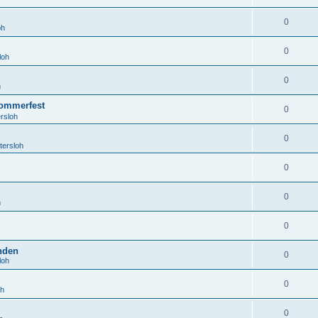
0
oh
0
loh
0
h
ommerfest
0
rsloh
0
tersloh
0
0
h
0
anden
0
loh
0
oh
0