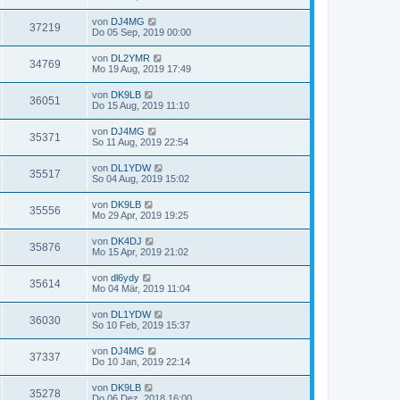
von
DJ4MG
37219
Do 05 Sep, 2019 00:00
von
DL2YMR
34769
Mo 19 Aug, 2019 17:49
von
DK9LB
36051
Do 15 Aug, 2019 11:10
von
DJ4MG
35371
So 11 Aug, 2019 22:54
von
DL1YDW
35517
So 04 Aug, 2019 15:02
von
DK9LB
35556
Mo 29 Apr, 2019 19:25
von
DK4DJ
35876
Mo 15 Apr, 2019 21:02
von
dl6ydy
35614
Mo 04 Mär, 2019 11:04
von
DL1YDW
36030
So 10 Feb, 2019 15:37
von
DJ4MG
37337
Do 10 Jan, 2019 22:14
von
DK9LB
35278
Do 06 Dez, 2018 16:00