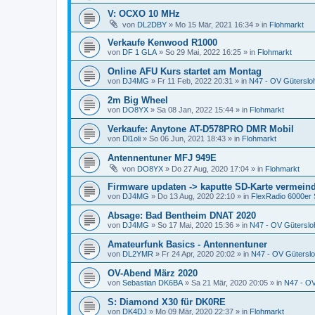
V: OCXO 10 MHz
von
DL2DBY
»
Mo 15 Mär, 2021 16:34
» in
Flohmarkt
Verkaufe Kenwood R1000
von
DF 1 GLA
»
So 29 Mai, 2022 16:25
» in
Flohmarkt
Online AFU Kurs startet am Montag
von
DJ4MG
»
Fr 11 Feb, 2022 20:31
» in
N47 - OV Güterslo
2m Big Wheel
von
DO8YX
»
Sa 08 Jan, 2022 15:44
» in
Flohmarkt
Verkaufe: Anytone AT-D578PRO DMR Mobil
von
Dl1oli
»
So 06 Jun, 2021 18:43
» in
Flohmarkt
Antennentuner MFJ 949E
von
DO8YX
»
Do 27 Aug, 2020 17:04
» in
Flohmarkt
Firmware updaten -> kaputte SD-Karte vermein
von
DJ4MG
»
Do 13 Aug, 2020 22:10
» in
FlexRadio 6000er 
Absage: Bad Bentheim DNAT 2020
von
DJ4MG
»
So 17 Mai, 2020 15:36
» in
N47 - OV Güterslo
Amateurfunk Basics - Antennentuner
von
DL2YMR
»
Fr 24 Apr, 2020 20:02
» in
N47 - OV Gütersl
OV-Abend März 2020
von
Sebastian DK6BA
»
Sa 21 Mär, 2020 20:05
» in
N47 - OV
S: Diamond X30 für DK0RE
von
DK4DJ
»
Mo 09 Mär, 2020 22:37
» in
Flohmarkt