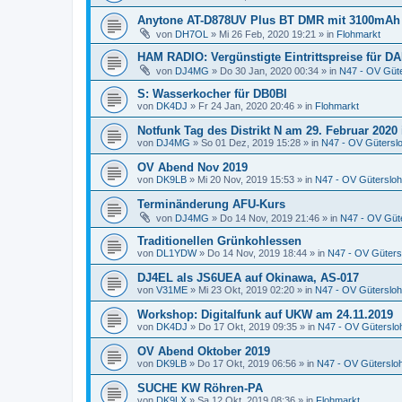
Anytone AT-D878UV Plus BT DMR mit 3100mAh
von
DH7OL
»
Mi 26 Feb, 2020 19:21
» in
Flohmarkt
HAM RADIO: Vergünstigte Eintrittspreise für DA
von
DJ4MG
»
Do 30 Jan, 2020 00:34
» in
N47 - OV Güt
S: Wasserkocher für DB0BI
von
DK4DJ
»
Fr 24 Jan, 2020 20:46
» in
Flohmarkt
Notfunk Tag des Distrikt N am 29. Februar 2020 
von
DJ4MG
»
So 01 Dez, 2019 15:28
» in
N47 - OV Gütersl
OV Abend Nov 2019
von
DK9LB
»
Mi 20 Nov, 2019 15:53
» in
N47 - OV Gütersloh
Terminänderung AFU-Kurs
von
DJ4MG
»
Do 14 Nov, 2019 21:46
» in
N47 - OV Güt
Traditionellen Grünkohlessen
von
DL1YDW
»
Do 14 Nov, 2019 18:44
» in
N47 - OV Güters
DJ4EL als JS6UEA auf Okinawa, AS-017
von
V31ME
»
Mi 23 Okt, 2019 02:20
» in
N47 - OV Gütersloh
Workshop: Digitalfunk auf UKW am 24.11.2019
von
DK4DJ
»
Do 17 Okt, 2019 09:35
» in
N47 - OV Güterslo
OV Abend Oktober 2019
von
DK9LB
»
Do 17 Okt, 2019 06:56
» in
N47 - OV Güterslo
SUCHE KW Röhren-PA
von
DK9LX
»
Sa 12 Okt, 2019 08:36
» in
Flohmarkt