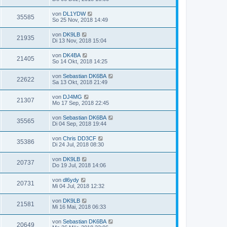
von
DL1YDW
35585
So 25 Nov, 2018 14:49
von
DK9LB
21935
Di 13 Nov, 2018 15:04
von
DK4BA
21405
So 14 Okt, 2018 14:25
von
Sebastian DK6BA
22622
Sa 13 Okt, 2018 21:49
von
DJ4MG
21307
Mo 17 Sep, 2018 22:45
von
Sebastian DK6BA
35565
Di 04 Sep, 2018 19:44
von
Chris DD3CF
35386
Di 24 Jul, 2018 08:30
von
DK9LB
20737
Do 19 Jul, 2018 14:06
von
dl6ydy
20731
Mi 04 Jul, 2018 12:32
von
DK9LB
21581
Mi 16 Mai, 2018 06:33
von
Sebastian DK6BA
20649