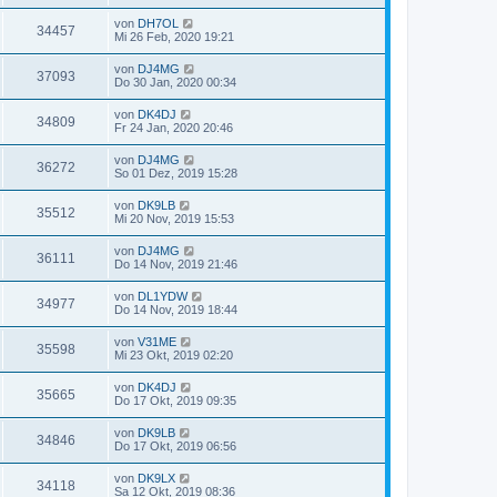
von
DH7OL
34457
Mi 26 Feb, 2020 19:21
von
DJ4MG
37093
Do 30 Jan, 2020 00:34
von
DK4DJ
34809
Fr 24 Jan, 2020 20:46
von
DJ4MG
36272
So 01 Dez, 2019 15:28
von
DK9LB
35512
Mi 20 Nov, 2019 15:53
von
DJ4MG
36111
Do 14 Nov, 2019 21:46
von
DL1YDW
34977
Do 14 Nov, 2019 18:44
von
V31ME
35598
Mi 23 Okt, 2019 02:20
von
DK4DJ
35665
Do 17 Okt, 2019 09:35
von
DK9LB
34846
Do 17 Okt, 2019 06:56
von
DK9LX
34118
Sa 12 Okt, 2019 08:36