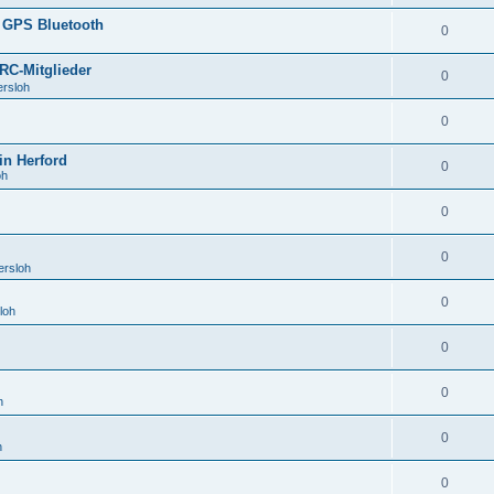
 GPS Bluetooth
0
RC-Mitglieder
0
ersloh
0
in Herford
0
oh
0
0
ersloh
0
loh
0
0
h
0
h
0