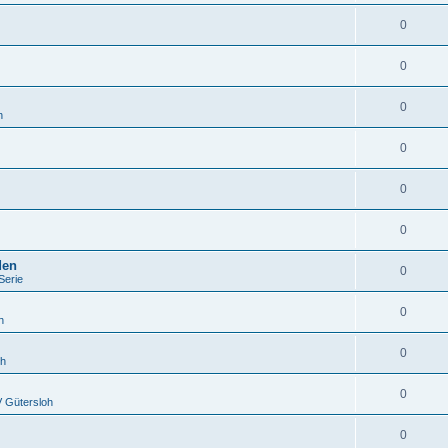
0
0
0
h
0
0
0
den
0
Serie
0
h
0
oh
0
 Gütersloh
0