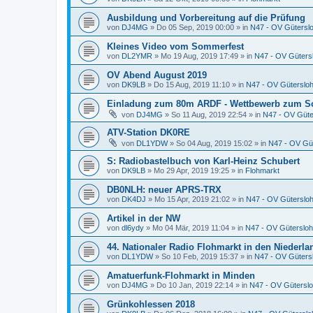
Ausbildung und Vorbereitung auf die Prüfung
von
DJ4MG
»
Do 05 Sep, 2019 00:00
» in
N47 - OV Gütersl
Kleines Video vom Sommerfest
von
DL2YMR
»
Mo 19 Aug, 2019 17:49
» in
N47 - OV Güters
OV Abend August 2019
von
DK9LB
»
Do 15 Aug, 2019 11:10
» in
N47 - OV Güterslo
Einladung zum 80m ARDF - Wettbewerb zum S
von
DJ4MG
»
So 11 Aug, 2019 22:54
» in
N47 - OV Güte
ATV-Station DK0RE
von
DL1YDW
»
So 04 Aug, 2019 15:02
» in
N47 - OV Gü
S: Radiobastelbuch von Karl-Heinz Schubert
von
DK9LB
»
Mo 29 Apr, 2019 19:25
» in
Flohmarkt
DB0NLH: neuer APRS-TRX
von
DK4DJ
»
Mo 15 Apr, 2019 21:02
» in
N47 - OV Güterslo
Artikel in der NW
von
dl6ydy
»
Mo 04 Mär, 2019 11:04
» in
N47 - OV Gütersloh
44. Nationaler Radio Flohmarkt in den Niederl
von
DL1YDW
»
So 10 Feb, 2019 15:37
» in
N47 - OV Güters
Amatuerfunk-Flohmarkt in Minden
von
DJ4MG
»
Do 10 Jan, 2019 22:14
» in
N47 - OV Gütersl
Grünkohlessen 2018