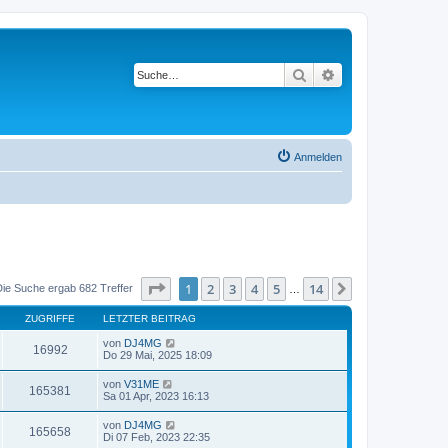
Suche
Erweiterte Suche
Anmelden
Seite
1
von
14
1
2
3
4
5
14
Nächste
Die Suche ergab 682 Treffer
…
ZUGRIFFE
LETZTER BEITRAG
von
DJ4MG
16992
Do 29 Mai, 2025 18:09
von
V31ME
165381
Sa 01 Apr, 2023 16:13
von
DJ4MG
165658
Di 07 Feb, 2023 22:35