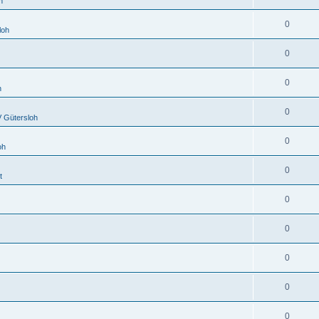
h
0
loh
0
0
h
0
 Gütersloh
0
oh
0
t
0
0
0
0
0