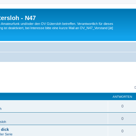
ersloh - N47
en Amateurfunk und/oder den OV Gütersloh betreffen. Verantwortlich für dieses
 ist deaktiviert, bei Interesse bitte eine kurze Mail an OV_N47_Vorstand [ät]
ANTWORTEN
0
h
0
sloh
 dick
0
er Serie