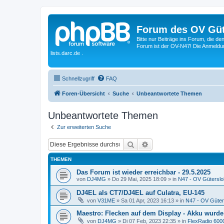
Forum des OV Güt
Bitte nur Beiträge ins Forum, die d
Forum ist der OV-N47! Die Anmeldung
lists.darc.de .
Schnellzugriff
FAQ
Foren-Übersicht
Suche
Unbeantwortete Themen
Unbeantwortete Themen
Zur erweiterten Suche
Suche
Erweiterte Suche
THEMEN
Das Forum ist wieder erreichbar - 29.5.2025
von
DJ4MG
»
Do 29 Mai, 2025 18:09
» in
N47 - OV Güterslo
DJ4EL als CT7/DJ4EL auf Culatra, EU-145
von
V31ME
»
Sa 01 Apr, 2023 16:13
» in
N47 - OV Güter
Maestro: Flecken auf dem Display - Akku wurde
von
DJ4MG
»
Di 07 Feb, 2023 22:35
» in
FlexRadio 6000