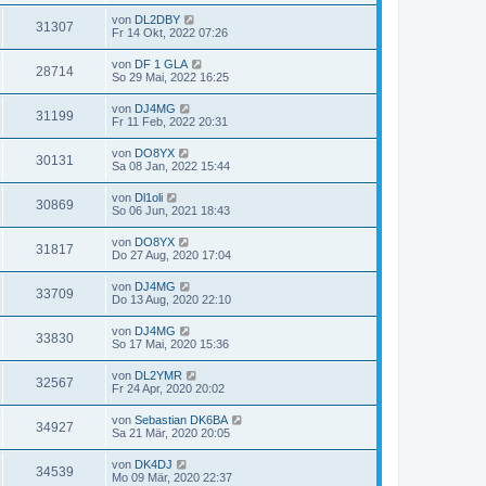
von
DL2DBY
31307
Fr 14 Okt, 2022 07:26
von
DF 1 GLA
28714
So 29 Mai, 2022 16:25
von
DJ4MG
31199
Fr 11 Feb, 2022 20:31
von
DO8YX
30131
Sa 08 Jan, 2022 15:44
von
Dl1oli
30869
So 06 Jun, 2021 18:43
von
DO8YX
31817
Do 27 Aug, 2020 17:04
von
DJ4MG
33709
Do 13 Aug, 2020 22:10
von
DJ4MG
33830
So 17 Mai, 2020 15:36
von
DL2YMR
32567
Fr 24 Apr, 2020 20:02
von
Sebastian DK6BA
34927
Sa 21 Mär, 2020 20:05
von
DK4DJ
34539
Mo 09 Mär, 2020 22:37