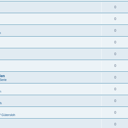
0
0
0
h
0
0
0
den
0
Serie
0
h
0
oh
0
 Gütersloh
0