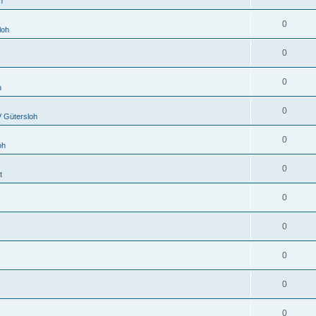
h
0
loh
0
0
h
0
 Gütersloh
0
oh
0
t
0
0
0
0
0