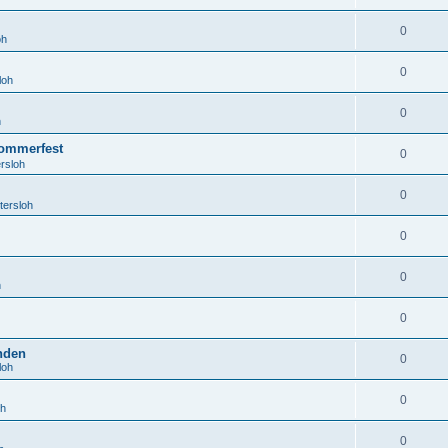
0
oh
0
loh
0
h
ommerfest
0
rsloh
0
tersloh
0
0
h
0
anden
0
loh
0
oh
0