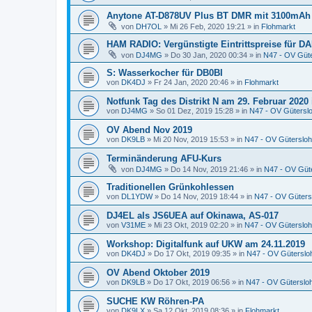
Anytone AT-D878UV Plus BT DMR mit 3100mAh
von
DH7OL
»
Mi 26 Feb, 2020 19:21
» in
Flohmarkt
HAM RADIO: Vergünstigte Eintrittspreise für DA
von
DJ4MG
»
Do 30 Jan, 2020 00:34
» in
N47 - OV Güt
S: Wasserkocher für DB0BI
von
DK4DJ
»
Fr 24 Jan, 2020 20:46
» in
Flohmarkt
Notfunk Tag des Distrikt N am 29. Februar 2020 
von
DJ4MG
»
So 01 Dez, 2019 15:28
» in
N47 - OV Gütersl
OV Abend Nov 2019
von
DK9LB
»
Mi 20 Nov, 2019 15:53
» in
N47 - OV Gütersloh
Terminänderung AFU-Kurs
von
DJ4MG
»
Do 14 Nov, 2019 21:46
» in
N47 - OV Güt
Traditionellen Grünkohlessen
von
DL1YDW
»
Do 14 Nov, 2019 18:44
» in
N47 - OV Güters
DJ4EL als JS6UEA auf Okinawa, AS-017
von
V31ME
»
Mi 23 Okt, 2019 02:20
» in
N47 - OV Gütersloh
Workshop: Digitalfunk auf UKW am 24.11.2019
von
DK4DJ
»
Do 17 Okt, 2019 09:35
» in
N47 - OV Güterslo
OV Abend Oktober 2019
von
DK9LB
»
Do 17 Okt, 2019 06:56
» in
N47 - OV Güterslo
SUCHE KW Röhren-PA
von
DK9LX
»
Sa 12 Okt, 2019 08:36
» in
Flohmarkt