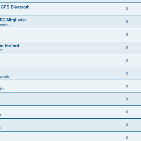
 GPS Bluetooth
0
RC-Mitglieder
0
ersloh
0
in Herford
0
oh
0
0
ersloh
0
loh
0
0
h
0
h
0