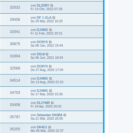
von
DL2DBY
32032
Fr 14 Okt, 2022 07:26
von
DF 1 GLA
29456
So 29 Mai, 2022 16:25
von
DJ4MG
32041
Fr 11 Feb, 2022 20:31
von
DO8YX
30875
Sa 08 Jan, 2022 15:44
von
Dl1oli
31604
So 06 Jun, 2021 18:43
von
DO8YX
32568
Do 27 Aug, 2020 17:04
von
DJ4MG
34514
Do 13 Aug, 2020 22:10
von
DJ4MG
34703
So 17 Mai, 2020 15:36
von
DL2YMR
33458
Fr 24 Apr, 2020 20:02
von
Sebastian DK6BA
35797
Sa 21 Mär, 2020 20:05
von
DK4DJ
35255
Mo 09 Mär, 2020 22:37