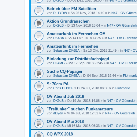
von
DK9LB
»
Do 06 Dez, 2018 16:00
» in
N47 - OV Güterslo
Betrieb über FM Satelliten
von
DL1YDW
»
So 25 Nov, 2018 14:49
» in
N47 - OV Güters
Aktion Grundrauschen
von
DK9LB
»
Di 13 Nov, 2018 15:04
» in
N47 - OV Gütersloh
Amateurfunk im Fernsehen OE
von
DK4BA
»
So 14 Okt, 2018 14:25
» in
N47 - OV Güterslo
Amateurfunk im Fernsehen
von
Sebastian DK6BA
»
Sa 13 Okt, 2018 21:49
» in
N47 - OV
Einladung zur Distriktsfuchsjagd
von
DJ4MG
»
Mo 17 Sep, 2018 22:45
» in
N47 - OV Gütersl
Suche CQ-Papagei
von
Sebastian DK6BA
»
Di 04 Sep, 2018 19:44
» in
Flohmark
S: 70cm PA
von
Chris DD3CF
»
Di 24 Jul, 2018 08:30
» in
Flohmarkt
OV Abend Juli 2018
von
DK9LB
»
Do 19 Jul, 2018 14:06
» in
N47 - OV Gütersloh
"Freifunker" suchen Funkamateure
von
dl6ydy
»
Mi 04 Jul, 2018 12:32
» in
N47 - OV Gütersloh
OV Abend Mai 2018
von
DK9LB
»
Mi 16 Mai, 2018 06:33
» in
N47 - OV Gütersloh
CQ WPX 2018