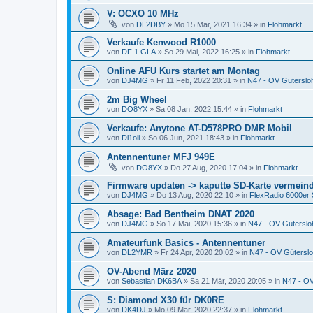
V: OCXO 10 MHz
von
DL2DBY
»
Mo 15 Mär, 2021 16:34
» in
Flohmarkt
Verkaufe Kenwood R1000
von
DF 1 GLA
»
So 29 Mai, 2022 16:25
» in
Flohmarkt
Online AFU Kurs startet am Montag
von
DJ4MG
»
Fr 11 Feb, 2022 20:31
» in
N47 - OV Güterslo
2m Big Wheel
von
DO8YX
»
Sa 08 Jan, 2022 15:44
» in
Flohmarkt
Verkaufe: Anytone AT-D578PRO DMR Mobil
von
Dl1oli
»
So 06 Jun, 2021 18:43
» in
Flohmarkt
Antennentuner MFJ 949E
von
DO8YX
»
Do 27 Aug, 2020 17:04
» in
Flohmarkt
Firmware updaten -> kaputte SD-Karte vermein
von
DJ4MG
»
Do 13 Aug, 2020 22:10
» in
FlexRadio 6000er 
Absage: Bad Bentheim DNAT 2020
von
DJ4MG
»
So 17 Mai, 2020 15:36
» in
N47 - OV Güterslo
Amateurfunk Basics - Antennentuner
von
DL2YMR
»
Fr 24 Apr, 2020 20:02
» in
N47 - OV Gütersl
OV-Abend März 2020
von
Sebastian DK6BA
»
Sa 21 Mär, 2020 20:05
» in
N47 - OV
S: Diamond X30 für DK0RE
von
DK4DJ
»
Mo 09 Mär, 2020 22:37
» in
Flohmarkt