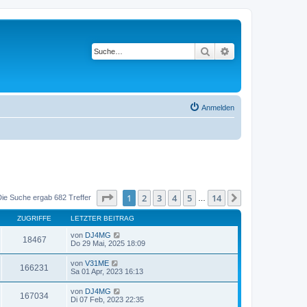
Suche
Erweiterte Suche
Anmelden
Seite
1
von
14
1
2
3
4
5
14
Nächste
Die Suche ergab 682 Treffer
…
ZUGRIFFE
LETZTER BEITRAG
von
DJ4MG
18467
Do 29 Mai, 2025 18:09
von
V31ME
166231
Sa 01 Apr, 2023 16:13
von
DJ4MG
167034
Di 07 Feb, 2023 22:35