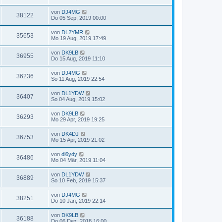
von
DJ4MG
38122
Do 05 Sep, 2019 00:00
von
DL2YMR
35653
Mo 19 Aug, 2019 17:49
von
DK9LB
36955
Do 15 Aug, 2019 11:10
von
DJ4MG
36236
So 11 Aug, 2019 22:54
von
DL1YDW
36407
So 04 Aug, 2019 15:02
von
DK9LB
36293
Mo 29 Apr, 2019 19:25
von
DK4DJ
36753
Mo 15 Apr, 2019 21:02
von
dl6ydy
36486
Mo 04 Mär, 2019 11:04
von
DL1YDW
36889
So 10 Feb, 2019 15:37
von
DJ4MG
38251
Do 10 Jan, 2019 22:14
von
DK9LB
36188
Do 06 Dez, 2018 16:00