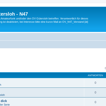
ersloh - N47
en Amateurfunk und/oder den OV Gütersloh betreffen. Verantwortlich für dieses
 ist deaktiviert, bei Interesse bitte eine kurze Mail an OV_N47_Vorstand [ät]
ANTWORTEN
0
h
0
sloh
 dick
0
er Serie