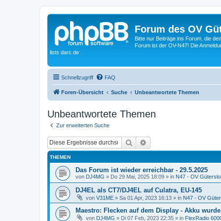
Forum des OV Güt
Bitte nur Beiträge ins Forum, die d
Forum ist der OV-N47! Die Anmeldung
lists.darc.de .
Schnellzugriff
FAQ
Foren-Übersicht
Suche
Unbeantwortete Themen
Unbeantwortete Themen
Zur erweiterten Suche
Suche
Erweiterte Suche
THEMEN
Das Forum ist wieder erreichbar - 29.5.2025
von
DJ4MG
»
Do 29 Mai, 2025 18:09
» in
N47 - OV Güterslo
DJ4EL als CT7/DJ4EL auf Culatra, EU-145
von
V31ME
»
Sa 01 Apr, 2023 16:13
» in
N47 - OV Güter
Maestro: Flecken auf dem Display - Akku wurde
von
DJ4MG
»
Di 07 Feb, 2023 22:35
» in
FlexRadio 6000