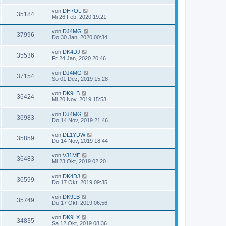
von
DH7OL
35184
Mi 26 Feb, 2020 19:21
von
DJ4MG
37996
Do 30 Jan, 2020 00:34
von
DK4DJ
35536
Fr 24 Jan, 2020 20:46
von
DJ4MG
37154
So 01 Dez, 2019 15:28
von
DK9LB
36424
Mi 20 Nov, 2019 15:53
von
DJ4MG
36983
Do 14 Nov, 2019 21:46
von
DL1YDW
35859
Do 14 Nov, 2019 18:44
von
V31ME
36483
Mi 23 Okt, 2019 02:20
von
DK4DJ
36599
Do 17 Okt, 2019 09:35
von
DK9LB
35749
Do 17 Okt, 2019 06:56
von
DK9LX
34835
Sa 12 Okt, 2019 08:36