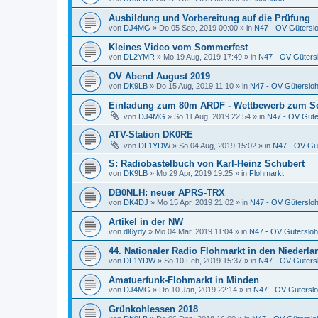
Ausbildung und Vorbereitung auf die Prüfung
von
DJ4MG
»
Do 05 Sep, 2019 00:00
» in
N47 - OV Gütersl
Kleines Video vom Sommerfest
von
DL2YMR
»
Mo 19 Aug, 2019 17:49
» in
N47 - OV Güters
OV Abend August 2019
von
DK9LB
»
Do 15 Aug, 2019 11:10
» in
N47 - OV Güterslo
Einladung zum 80m ARDF - Wettbewerb zum S
von
DJ4MG
»
So 11 Aug, 2019 22:54
» in
N47 - OV Güte
ATV-Station DK0RE
von
DL1YDW
»
So 04 Aug, 2019 15:02
» in
N47 - OV Gü
S: Radiobastelbuch von Karl-Heinz Schubert
von
DK9LB
»
Mo 29 Apr, 2019 19:25
» in
Flohmarkt
DB0NLH: neuer APRS-TRX
von
DK4DJ
»
Mo 15 Apr, 2019 21:02
» in
N47 - OV Güterslo
Artikel in der NW
von
dl6ydy
»
Mo 04 Mär, 2019 11:04
» in
N47 - OV Gütersloh
44. Nationaler Radio Flohmarkt in den Niederl
von
DL1YDW
»
So 10 Feb, 2019 15:37
» in
N47 - OV Güters
Amatuerfunk-Flohmarkt in Minden
von
DJ4MG
»
Do 10 Jan, 2019 22:14
» in
N47 - OV Gütersl
Grünkohlessen 2018