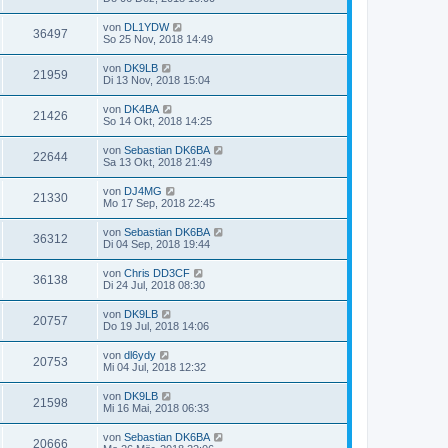
von
DL1YDW
36497
So 25 Nov, 2018 14:49
von
DK9LB
21959
Di 13 Nov, 2018 15:04
von
DK4BA
21426
So 14 Okt, 2018 14:25
von
Sebastian DK6BA
22644
Sa 13 Okt, 2018 21:49
von
DJ4MG
21330
Mo 17 Sep, 2018 22:45
von
Sebastian DK6BA
36312
Di 04 Sep, 2018 19:44
von
Chris DD3CF
36138
Di 24 Jul, 2018 08:30
von
DK9LB
20757
Do 19 Jul, 2018 14:06
von
dl6ydy
20753
Mi 04 Jul, 2018 12:32
von
DK9LB
21598
Mi 16 Mai, 2018 06:33
von
Sebastian DK6BA
20666