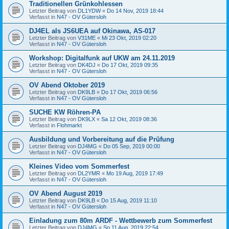
Traditionellen Grünkohlessen
Letzter Beitrag von
DL1YDW
«
Do 14 Nov, 2019 18:44
Verfasst in
N47 - OV Gütersloh
DJ4EL als JS6UEA auf Okinawa, AS-017
Letzter Beitrag von
V31ME
«
Mi 23 Okt, 2019 02:20
Verfasst in
N47 - OV Gütersloh
Workshop: Digitalfunk auf UKW am 24.11.2019
Letzter Beitrag von
DK4DJ
«
Do 17 Okt, 2019 09:35
Verfasst in
N47 - OV Gütersloh
OV Abend Oktober 2019
Letzter Beitrag von
DK9LB
«
Do 17 Okt, 2019 06:56
Verfasst in
N47 - OV Gütersloh
SUCHE KW Röhren-PA
Letzter Beitrag von
DK9LX
«
Sa 12 Okt, 2019 08:36
Verfasst in
Flohmarkt
Ausbildung und Vorbereitung auf die Prüfung
Letzter Beitrag von
DJ4MG
«
Do 05 Sep, 2019 00:00
Verfasst in
N47 - OV Gütersloh
Kleines Video vom Sommerfest
Letzter Beitrag von
DL2YMR
«
Mo 19 Aug, 2019 17:49
Verfasst in
N47 - OV Gütersloh
OV Abend August 2019
Letzter Beitrag von
DK9LB
«
Do 15 Aug, 2019 11:10
Verfasst in
N47 - OV Gütersloh
Einladung zum 80m ARDF - Wettbewerb zum Sommerfest
Letzter Beitrag von
DJ4MG
«
So 11 Aug, 2019 22:54