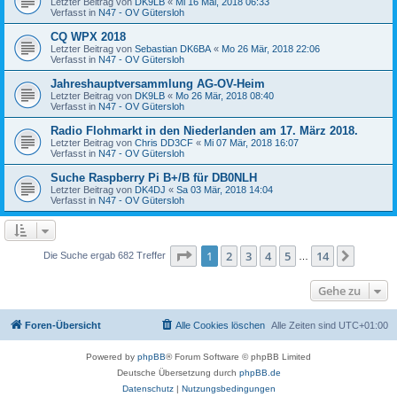
Letzter Beitrag von
DK9LB
«
Mi 16 Mai, 2018 06:33
Verfasst in
N47 - OV Gütersloh
CQ WPX 2018
Letzter Beitrag von
Sebastian DK6BA
«
Mo 26 Mär, 2018 22:06
Verfasst in
N47 - OV Gütersloh
Jahreshauptversammlung AG-OV-Heim
Letzter Beitrag von
DK9LB
«
Mo 26 Mär, 2018 08:40
Verfasst in
N47 - OV Gütersloh
Radio Flohmarkt in den Niederlanden am 17. März 2018.
Letzter Beitrag von
Chris DD3CF
«
Mi 07 Mär, 2018 16:07
Verfasst in
N47 - OV Gütersloh
Suche Raspberry Pi B+/B für DB0NLH
Letzter Beitrag von
DK4DJ
«
Sa 03 Mär, 2018 14:04
Verfasst in
N47 - OV Gütersloh
Seite
1
von
14
1
2
3
4
5
14
Nächst
Die Suche ergab 682 Treffer
…
Gehe zu
Foren-Übersicht
Alle Cookies löschen
Alle Zeiten sind
UTC+01:00
Powered by
phpBB
® Forum Software © phpBB Limited
Deutsche Übersetzung durch
phpBB.de
Datenschutz
|
Nutzungsbedingungen