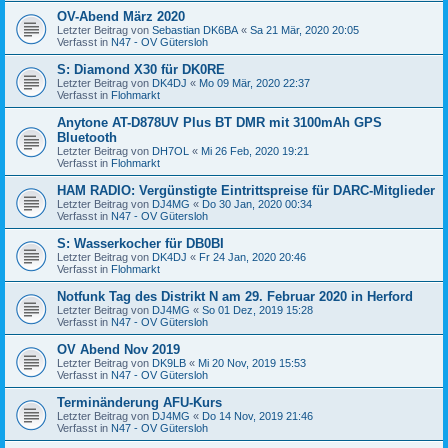
OV-Abend März 2020
Letzter Beitrag von
Sebastian DK6BA
«
Sa 21 Mär, 2020 20:05
Verfasst in
N47 - OV Gütersloh
S: Diamond X30 für DK0RE
Letzter Beitrag von
DK4DJ
«
Mo 09 Mär, 2020 22:37
Verfasst in
Flohmarkt
Anytone AT-D878UV Plus BT DMR mit 3100mAh GPS
Bluetooth
Letzter Beitrag von
DH7OL
«
Mi 26 Feb, 2020 19:21
Verfasst in
Flohmarkt
HAM RADIO: Vergünstigte Eintrittspreise für DARC-Mitglieder
Letzter Beitrag von
DJ4MG
«
Do 30 Jan, 2020 00:34
Verfasst in
N47 - OV Gütersloh
S: Wasserkocher für DB0BI
Letzter Beitrag von
DK4DJ
«
Fr 24 Jan, 2020 20:46
Verfasst in
Flohmarkt
Notfunk Tag des Distrikt N am 29. Februar 2020 in Herford
Letzter Beitrag von
DJ4MG
«
So 01 Dez, 2019 15:28
Verfasst in
N47 - OV Gütersloh
OV Abend Nov 2019
Letzter Beitrag von
DK9LB
«
Mi 20 Nov, 2019 15:53
Verfasst in
N47 - OV Gütersloh
Terminänderung AFU-Kurs
Letzter Beitrag von
DJ4MG
«
Do 14 Nov, 2019 21:46
Verfasst in
N47 - OV Gütersloh