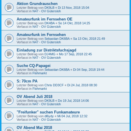
Aktion Grundrauschen
Letzter Beitrag von
DK9LB
«
Di 13 Nov, 2018 15:04
Verfasst in
N47 - OV Gütersloh
Amateurfunk im Fernsehen OE
Letzter Beitrag von
DK4BA
«
So 14 Okt, 2018 14:25
Verfasst in
N47 - OV Gütersloh
Amateurfunk im Fernsehen
Letzter Beitrag von
Sebastian DK6BA
«
Sa 13 Okt, 2018 21:49
Verfasst in
N47 - OV Gütersloh
Einladung zur Distriktsfuchsjagd
Letzter Beitrag von
DJ4MG
«
Mo 17 Sep, 2018 22:45
Verfasst in
N47 - OV Gütersloh
Suche CQ-Papagei
Letzter Beitrag von
Sebastian DK6BA
«
Di 04 Sep, 2018 19:44
Verfasst in
Flohmarkt
S: 70cm PA
Letzter Beitrag von
Chris DD3CF
«
Di 24 Jul, 2018 08:30
Verfasst in
Flohmarkt
OV Abend Juli 2018
Letzter Beitrag von
DK9LB
«
Do 19 Jul, 2018 14:06
Verfasst in
N47 - OV Gütersloh
"Freifunker" suchen Funkamateure
Letzter Beitrag von
dl6ydy
«
Mi 04 Jul, 2018 12:32
Verfasst in
N47 - OV Gütersloh
OV Abend Mai 2018