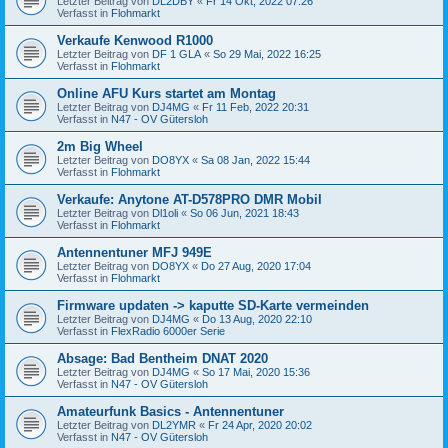
Letzter Beitrag von
DL2DBY
«
Fr 14 Okt, 2022 07:26
Verfasst in
Flohmarkt
Verkaufe Kenwood R1000
Letzter Beitrag von
DF 1 GLA
«
So 29 Mai, 2022 16:25
Verfasst in
Flohmarkt
Online AFU Kurs startet am Montag
Letzter Beitrag von
DJ4MG
«
Fr 11 Feb, 2022 20:31
Verfasst in
N47 - OV Gütersloh
2m Big Wheel
Letzter Beitrag von
DO8YX
«
Sa 08 Jan, 2022 15:44
Verfasst in
Flohmarkt
Verkaufe: Anytone AT-D578PRO DMR Mobil
Letzter Beitrag von
Dl1oli
«
So 06 Jun, 2021 18:43
Verfasst in
Flohmarkt
Antennentuner MFJ 949E
Letzter Beitrag von
DO8YX
«
Do 27 Aug, 2020 17:04
Verfasst in
Flohmarkt
Firmware updaten -> kaputte SD-Karte vermeinden
Letzter Beitrag von
DJ4MG
«
Do 13 Aug, 2020 22:10
Verfasst in
FlexRadio 6000er Serie
Absage: Bad Bentheim DNAT 2020
Letzter Beitrag von
DJ4MG
«
So 17 Mai, 2020 15:36
Verfasst in
N47 - OV Gütersloh
Amateurfunk Basics - Antennentuner
Letzter Beitrag von
DL2YMR
«
Fr 24 Apr, 2020 20:02
Verfasst in
N47 - OV Gütersloh