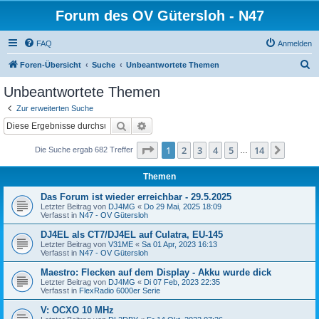
Forum des OV Gütersloh - N47
FAQ
Anmelden
S
Foren-Übersicht
Suche
Unbeantwortete Themen
u
Unbeantwortete Themen
c
Zur erweiterten Suche
h
Suche
Erweiterte Suche
e
Seite
1
von
14
1
2
3
4
5
14
Nächst
Die Suche ergab 682 Treffer
…
Themen
Das Forum ist wieder erreichbar - 29.5.2025
Letzter Beitrag von
DJ4MG
«
Do 29 Mai, 2025 18:09
Verfasst in
N47 - OV Gütersloh
DJ4EL als CT7/DJ4EL auf Culatra, EU-145
Letzter Beitrag von
V31ME
«
Sa 01 Apr, 2023 16:13
Verfasst in
N47 - OV Gütersloh
Maestro: Flecken auf dem Display - Akku wurde dick
Letzter Beitrag von
DJ4MG
«
Di 07 Feb, 2023 22:35
Verfasst in
FlexRadio 6000er Serie
V: OCXO 10 MHz