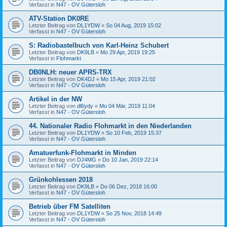
Verfasst in
N47 - OV Gütersloh
ATV-Station DK0RE
Letzter Beitrag von
DL1YDW
«
So 04 Aug, 2019 15:02
Verfasst in
N47 - OV Gütersloh
S: Radiobastelbuch von Karl-Heinz Schubert
Letzter Beitrag von
DK9LB
«
Mo 29 Apr, 2019 19:25
Verfasst in
Flohmarkt
DB0NLH: neuer APRS-TRX
Letzter Beitrag von
DK4DJ
«
Mo 15 Apr, 2019 21:02
Verfasst in
N47 - OV Gütersloh
Artikel in der NW
Letzter Beitrag von
dl6ydy
«
Mo 04 Mär, 2019 11:04
Verfasst in
N47 - OV Gütersloh
44. Nationaler Radio Flohmarkt in den Niederlanden
Letzter Beitrag von
DL1YDW
«
So 10 Feb, 2019 15:37
Verfasst in
N47 - OV Gütersloh
Amatuerfunk-Flohmarkt in Minden
Letzter Beitrag von
DJ4MG
«
Do 10 Jan, 2019 22:14
Verfasst in
N47 - OV Gütersloh
Grünkohlessen 2018
Letzter Beitrag von
DK9LB
«
Do 06 Dez, 2018 16:00
Verfasst in
N47 - OV Gütersloh
Betrieb über FM Satelliten
Letzter Beitrag von
DL1YDW
«
So 25 Nov, 2018 14:49
Verfasst in
N47 - OV Gütersloh