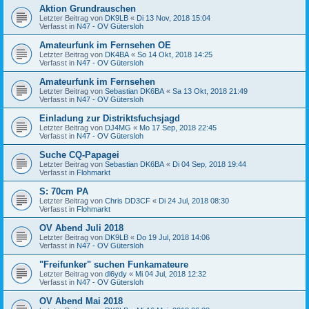
Aktion Grundrauschen
Letzter Beitrag von
DK9LB
«
Di 13 Nov, 2018 15:04
Verfasst in
N47 - OV Gütersloh
Amateurfunk im Fernsehen OE
Letzter Beitrag von
DK4BA
«
So 14 Okt, 2018 14:25
Verfasst in
N47 - OV Gütersloh
Amateurfunk im Fernsehen
Letzter Beitrag von
Sebastian DK6BA
«
Sa 13 Okt, 2018 21:49
Verfasst in
N47 - OV Gütersloh
Einladung zur Distriktsfuchsjagd
Letzter Beitrag von
DJ4MG
«
Mo 17 Sep, 2018 22:45
Verfasst in
N47 - OV Gütersloh
Suche CQ-Papagei
Letzter Beitrag von
Sebastian DK6BA
«
Di 04 Sep, 2018 19:44
Verfasst in
Flohmarkt
S: 70cm PA
Letzter Beitrag von
Chris DD3CF
«
Di 24 Jul, 2018 08:30
Verfasst in
Flohmarkt
OV Abend Juli 2018
Letzter Beitrag von
DK9LB
«
Do 19 Jul, 2018 14:06
Verfasst in
N47 - OV Gütersloh
"Freifunker" suchen Funkamateure
Letzter Beitrag von
dl6ydy
«
Mi 04 Jul, 2018 12:32
Verfasst in
N47 - OV Gütersloh
OV Abend Mai 2018