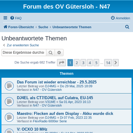
Forum des OV Gütersloh - N47
FAQ
Anmelden
S
Foren-Übersicht
Suche
Unbeantwortete Themen
u
Unbeantwortete Themen
c
Zur erweiterten Suche
h
Suche
Erweiterte Suche
e
Seite
1
von
14
1
2
3
4
5
14
Nächst
Die Suche ergab 682 Treffer
…
Themen
Das Forum ist wieder erreichbar - 29.5.2025
Letzter Beitrag von
DJ4MG
«
Do 29 Mai, 2025 18:09
Verfasst in
N47 - OV Gütersloh
DJ4EL als CT7/DJ4EL auf Culatra, EU-145
Letzter Beitrag von
V31ME
«
Sa 01 Apr, 2023 16:13
Verfasst in
N47 - OV Gütersloh
Maestro: Flecken auf dem Display - Akku wurde dick
Letzter Beitrag von
DJ4MG
«
Di 07 Feb, 2023 22:35
Verfasst in
FlexRadio 6000er Serie
V: OCXO 10 MHz