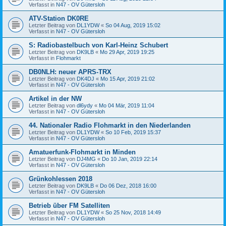
Verfasst in
N47 - OV Gütersloh
ATV-Station DK0RE
Letzter Beitrag von
DL1YDW
«
So 04 Aug, 2019 15:02
Verfasst in
N47 - OV Gütersloh
S: Radiobastelbuch von Karl-Heinz Schubert
Letzter Beitrag von
DK9LB
«
Mo 29 Apr, 2019 19:25
Verfasst in
Flohmarkt
DB0NLH: neuer APRS-TRX
Letzter Beitrag von
DK4DJ
«
Mo 15 Apr, 2019 21:02
Verfasst in
N47 - OV Gütersloh
Artikel in der NW
Letzter Beitrag von
dl6ydy
«
Mo 04 Mär, 2019 11:04
Verfasst in
N47 - OV Gütersloh
44. Nationaler Radio Flohmarkt in den Niederlanden
Letzter Beitrag von
DL1YDW
«
So 10 Feb, 2019 15:37
Verfasst in
N47 - OV Gütersloh
Amatuerfunk-Flohmarkt in Minden
Letzter Beitrag von
DJ4MG
«
Do 10 Jan, 2019 22:14
Verfasst in
N47 - OV Gütersloh
Grünkohlessen 2018
Letzter Beitrag von
DK9LB
«
Do 06 Dez, 2018 16:00
Verfasst in
N47 - OV Gütersloh
Betrieb über FM Satelliten
Letzter Beitrag von
DL1YDW
«
So 25 Nov, 2018 14:49
Verfasst in
N47 - OV Gütersloh