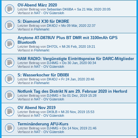
OV-Abend März 2020
Letzter Beitrag von
Sebastian DK6BA
«
Sa 21 Mär, 2020 20:05
Verfasst in
N47 - OV Gütersloh
S: Diamond X30 für DK0RE
Letzter Beitrag von
DK4DJ
«
Mo 09 Mär, 2020 22:37
Verfasst in
Flohmarkt
Anytone AT-D878UV Plus BT DMR mit 3100mAh GPS
Bluetooth
Letzter Beitrag von
DH7OL
«
Mi 26 Feb, 2020 19:21
Verfasst in
Flohmarkt
HAM RADIO: Vergünstigte Eintrittspreise für DARC-Mitglieder
Letzter Beitrag von
DJ4MG
«
Do 30 Jan, 2020 00:34
Verfasst in
N47 - OV Gütersloh
S: Wasserkocher für DB0BI
Letzter Beitrag von
DK4DJ
«
Fr 24 Jan, 2020 20:46
Verfasst in
Flohmarkt
Notfunk Tag des Distrikt N am 29. Februar 2020 in Herford
Letzter Beitrag von
DJ4MG
«
So 01 Dez, 2019 15:28
Verfasst in
N47 - OV Gütersloh
OV Abend Nov 2019
Letzter Beitrag von
DK9LB
«
Mi 20 Nov, 2019 15:53
Verfasst in
N47 - OV Gütersloh
Terminänderung AFU-Kurs
Letzter Beitrag von
DJ4MG
«
Do 14 Nov, 2019 21:46
Verfasst in
N47 - OV Gütersloh