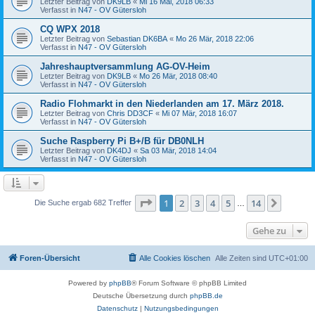
Letzter Beitrag von
DK9LB
«
Mi 16 Mai, 2018 06:33
Verfasst in
N47 - OV Gütersloh
CQ WPX 2018
Letzter Beitrag von
Sebastian DK6BA
«
Mo 26 Mär, 2018 22:06
Verfasst in
N47 - OV Gütersloh
Jahreshauptversammlung AG-OV-Heim
Letzter Beitrag von
DK9LB
«
Mo 26 Mär, 2018 08:40
Verfasst in
N47 - OV Gütersloh
Radio Flohmarkt in den Niederlanden am 17. März 2018.
Letzter Beitrag von
Chris DD3CF
«
Mi 07 Mär, 2018 16:07
Verfasst in
N47 - OV Gütersloh
Suche Raspberry Pi B+/B für DB0NLH
Letzter Beitrag von
DK4DJ
«
Sa 03 Mär, 2018 14:04
Verfasst in
N47 - OV Gütersloh
Seite
1
von
14
1
2
3
4
5
14
Nächst
Die Suche ergab 682 Treffer
…
Gehe zu
Foren-Übersicht
Alle Cookies löschen
Alle Zeiten sind
UTC+01:00
Powered by
phpBB
® Forum Software © phpBB Limited
Deutsche Übersetzung durch
phpBB.de
Datenschutz
|
Nutzungsbedingungen