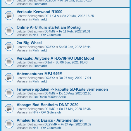
Letzter Beitrag von
DL2DBY
«
Fr 14 Okt, 2022 07:26
Verfasst in
Flohmarkt
Verkaufe Kenwood R1000
Letzter Beitrag von
DF 1 GLA
«
So 29 Mai, 2022 16:25
Verfasst in
Flohmarkt
Online AFU Kurs startet am Montag
Letzter Beitrag von
DJ4MG
«
Fr 11 Feb, 2022 20:31
Verfasst in
N47 - OV Gütersloh
2m Big Wheel
Letzter Beitrag von
DO8YX
«
Sa 08 Jan, 2022 15:44
Verfasst in
Flohmarkt
Verkaufe: Anytone AT-D578PRO DMR Mobil
Letzter Beitrag von
Dl1oli
«
So 06 Jun, 2021 18:43
Verfasst in
Flohmarkt
Antennentuner MFJ 949E
Letzter Beitrag von
DO8YX
«
Do 27 Aug, 2020 17:04
Verfasst in
Flohmarkt
Firmware updaten -> kaputte SD-Karte vermeinden
Letzter Beitrag von
DJ4MG
«
Do 13 Aug, 2020 22:10
Verfasst in
FlexRadio 6000er Serie
Absage: Bad Bentheim DNAT 2020
Letzter Beitrag von
DJ4MG
«
So 17 Mai, 2020 15:36
Verfasst in
N47 - OV Gütersloh
Amateurfunk Basics - Antennentuner
Letzter Beitrag von
DL2YMR
«
Fr 24 Apr, 2020 20:02
Verfasst in
N47 - OV Gütersloh