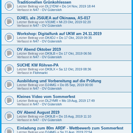
Traditionellen Grünkohlessen
Letzter Beitrag von
DL1YDW
«
Do 14 Nov, 2019 18:44
Verfasst in
N47 - OV Gütersloh
DJ4EL als JS6UEA auf Okinawa, AS-017
Letzter Beitrag von
V31ME
«
Mi 23 Okt, 2019 02:20
Verfasst in
N47 - OV Gütersloh
Workshop: Digitalfunk auf UKW am 24.11.2019
Letzter Beitrag von
DK4DJ
«
Do 17 Okt, 2019 09:35
Verfasst in
N47 - OV Gütersloh
OV Abend Oktober 2019
Letzter Beitrag von
DK9LB
«
Do 17 Okt, 2019 06:56
Verfasst in
N47 - OV Gütersloh
SUCHE KW Röhren-PA
Letzter Beitrag von
DK9LX
«
Sa 12 Okt, 2019 08:36
Verfasst in
Flohmarkt
Ausbildung und Vorbereitung auf die Prüfung
Letzter Beitrag von
DJ4MG
«
Do 05 Sep, 2019 00:00
Verfasst in
N47 - OV Gütersloh
Kleines Video vom Sommerfest
Letzter Beitrag von
DL2YMR
«
Mo 19 Aug, 2019 17:49
Verfasst in
N47 - OV Gütersloh
OV Abend August 2019
Letzter Beitrag von
DK9LB
«
Do 15 Aug, 2019 11:10
Verfasst in
N47 - OV Gütersloh
Einladung zum 80m ARDF - Wettbewerb zum Sommerfest
Letzter Beitrag von
DJ4MG
«
So 11 Aug, 2019 22:54