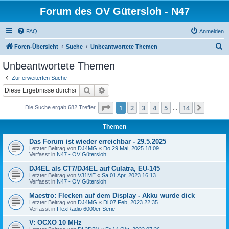
Forum des OV Gütersloh - N47
FAQ
Anmelden
S
Foren-Übersicht
Suche
Unbeantwortete Themen
u
Unbeantwortete Themen
c
Zur erweiterten Suche
h
Suche
Erweiterte Suche
e
Seite
1
von
14
1
2
3
4
5
14
Nächst
Die Suche ergab 682 Treffer
…
Themen
Das Forum ist wieder erreichbar - 29.5.2025
Letzter Beitrag von
DJ4MG
«
Do 29 Mai, 2025 18:09
Verfasst in
N47 - OV Gütersloh
DJ4EL als CT7/DJ4EL auf Culatra, EU-145
Letzter Beitrag von
V31ME
«
Sa 01 Apr, 2023 16:13
Verfasst in
N47 - OV Gütersloh
Maestro: Flecken auf dem Display - Akku wurde dick
Letzter Beitrag von
DJ4MG
«
Di 07 Feb, 2023 22:35
Verfasst in
FlexRadio 6000er Serie
V: OCXO 10 MHz