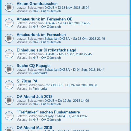
Aktion Grundrauschen
Letzter Beitrag von
DK9LB
«
Di 13 Nov, 2018 15:04
Verfasst in
N47 - OV Gütersloh
Amateurfunk im Fernsehen OE
Letzter Beitrag von
DK4BA
«
So 14 Okt, 2018 14:25
Verfasst in
N47 - OV Gütersloh
Amateurfunk im Fernsehen
Letzter Beitrag von
Sebastian DK6BA
«
Sa 13 Okt, 2018 21:49
Verfasst in
N47 - OV Gütersloh
Einladung zur Distriktsfuchsjagd
Letzter Beitrag von
DJ4MG
«
Mo 17 Sep, 2018 22:45
Verfasst in
N47 - OV Gütersloh
Suche CQ-Papagei
Letzter Beitrag von
Sebastian DK6BA
«
Di 04 Sep, 2018 19:44
Verfasst in
Flohmarkt
S: 70cm PA
Letzter Beitrag von
Chris DD3CF
«
Di 24 Jul, 2018 08:30
Verfasst in
Flohmarkt
OV Abend Juli 2018
Letzter Beitrag von
DK9LB
«
Do 19 Jul, 2018 14:06
Verfasst in
N47 - OV Gütersloh
"Freifunker" suchen Funkamateure
Letzter Beitrag von
dl6ydy
«
Mi 04 Jul, 2018 12:32
Verfasst in
N47 - OV Gütersloh
OV Abend Mai 2018