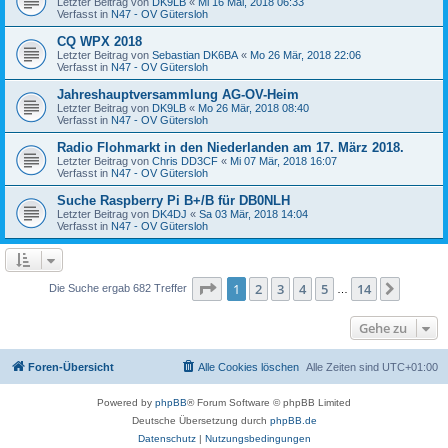
Letzter Beitrag von
DK9LB
«
Mi 16 Mai, 2018 06:33
Verfasst in
N47 - OV Gütersloh
CQ WPX 2018
Letzter Beitrag von
Sebastian DK6BA
«
Mo 26 Mär, 2018 22:06
Verfasst in
N47 - OV Gütersloh
Jahreshauptversammlung AG-OV-Heim
Letzter Beitrag von
DK9LB
«
Mo 26 Mär, 2018 08:40
Verfasst in
N47 - OV Gütersloh
Radio Flohmarkt in den Niederlanden am 17. März 2018.
Letzter Beitrag von
Chris DD3CF
«
Mi 07 Mär, 2018 16:07
Verfasst in
N47 - OV Gütersloh
Suche Raspberry Pi B+/B für DB0NLH
Letzter Beitrag von
DK4DJ
«
Sa 03 Mär, 2018 14:04
Verfasst in
N47 - OV Gütersloh
Seite
1
von
14
1
2
3
4
5
14
Nächst
Die Suche ergab 682 Treffer
…
Gehe zu
Foren-Übersicht
Alle Cookies löschen
Alle Zeiten sind
UTC+01:00
Powered by
phpBB
® Forum Software © phpBB Limited
Deutsche Übersetzung durch
phpBB.de
Datenschutz
|
Nutzungsbedingungen