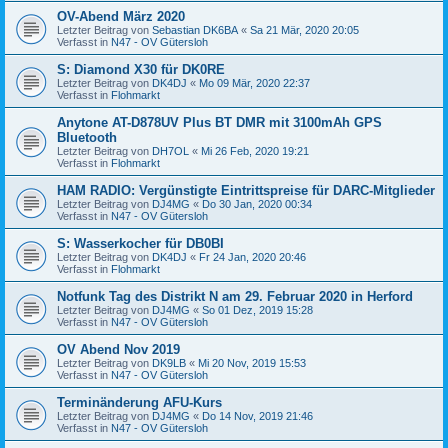
OV-Abend März 2020
Letzter Beitrag von
Sebastian DK6BA
«
Sa 21 Mär, 2020 20:05
Verfasst in
N47 - OV Gütersloh
S: Diamond X30 für DK0RE
Letzter Beitrag von
DK4DJ
«
Mo 09 Mär, 2020 22:37
Verfasst in
Flohmarkt
Anytone AT-D878UV Plus BT DMR mit 3100mAh GPS
Bluetooth
Letzter Beitrag von
DH7OL
«
Mi 26 Feb, 2020 19:21
Verfasst in
Flohmarkt
HAM RADIO: Vergünstigte Eintrittspreise für DARC-Mitglieder
Letzter Beitrag von
DJ4MG
«
Do 30 Jan, 2020 00:34
Verfasst in
N47 - OV Gütersloh
S: Wasserkocher für DB0BI
Letzter Beitrag von
DK4DJ
«
Fr 24 Jan, 2020 20:46
Verfasst in
Flohmarkt
Notfunk Tag des Distrikt N am 29. Februar 2020 in Herford
Letzter Beitrag von
DJ4MG
«
So 01 Dez, 2019 15:28
Verfasst in
N47 - OV Gütersloh
OV Abend Nov 2019
Letzter Beitrag von
DK9LB
«
Mi 20 Nov, 2019 15:53
Verfasst in
N47 - OV Gütersloh
Terminänderung AFU-Kurs
Letzter Beitrag von
DJ4MG
«
Do 14 Nov, 2019 21:46
Verfasst in
N47 - OV Gütersloh