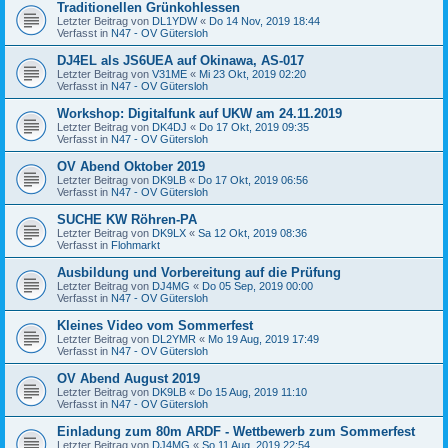
Traditionellen Grünkohlessen
Letzter Beitrag von
DL1YDW
«
Do 14 Nov, 2019 18:44
Verfasst in
N47 - OV Gütersloh
DJ4EL als JS6UEA auf Okinawa, AS-017
Letzter Beitrag von
V31ME
«
Mi 23 Okt, 2019 02:20
Verfasst in
N47 - OV Gütersloh
Workshop: Digitalfunk auf UKW am 24.11.2019
Letzter Beitrag von
DK4DJ
«
Do 17 Okt, 2019 09:35
Verfasst in
N47 - OV Gütersloh
OV Abend Oktober 2019
Letzter Beitrag von
DK9LB
«
Do 17 Okt, 2019 06:56
Verfasst in
N47 - OV Gütersloh
SUCHE KW Röhren-PA
Letzter Beitrag von
DK9LX
«
Sa 12 Okt, 2019 08:36
Verfasst in
Flohmarkt
Ausbildung und Vorbereitung auf die Prüfung
Letzter Beitrag von
DJ4MG
«
Do 05 Sep, 2019 00:00
Verfasst in
N47 - OV Gütersloh
Kleines Video vom Sommerfest
Letzter Beitrag von
DL2YMR
«
Mo 19 Aug, 2019 17:49
Verfasst in
N47 - OV Gütersloh
OV Abend August 2019
Letzter Beitrag von
DK9LB
«
Do 15 Aug, 2019 11:10
Verfasst in
N47 - OV Gütersloh
Einladung zum 80m ARDF - Wettbewerb zum Sommerfest
Letzter Beitrag von
DJ4MG
«
So 11 Aug, 2019 22:54