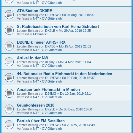
Verfasst in
N47 - OV Gütersloh
ATV-Station DK0RE
Letzter Beitrag von
DL1YDW
«
So 04 Aug, 2019 15:02
Verfasst in
N47 - OV Gütersloh
S: Radiobastelbuch von Karl-Heinz Schubert
Letzter Beitrag von
DK9LB
«
Mo 29 Apr, 2019 19:25
Verfasst in
Flohmarkt
DB0NLH: neuer APRS-TRX
Letzter Beitrag von
DK4DJ
«
Mo 15 Apr, 2019 21:02
Verfasst in
N47 - OV Gütersloh
Artikel in der NW
Letzter Beitrag von
dl6ydy
«
Mo 04 Mär, 2019 11:04
Verfasst in
N47 - OV Gütersloh
44. Nationaler Radio Flohmarkt in den Niederlanden
Letzter Beitrag von
DL1YDW
«
So 10 Feb, 2019 15:37
Verfasst in
N47 - OV Gütersloh
Amatuerfunk-Flohmarkt in Minden
Letzter Beitrag von
DJ4MG
«
Do 10 Jan, 2019 22:14
Verfasst in
N47 - OV Gütersloh
Grünkohlessen 2018
Letzter Beitrag von
DK9LB
«
Do 06 Dez, 2018 16:00
Verfasst in
N47 - OV Gütersloh
Betrieb über FM Satelliten
Letzter Beitrag von
DL1YDW
«
So 25 Nov, 2018 14:49
Verfasst in
N47 - OV Gütersloh