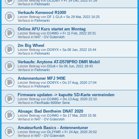
Letzter Beitrag von
DL2DBY
«
Fr 14 Okt, 2022 07:26
Verfasst in
Flohmarkt
Verkaufe Kenwood R1000
Letzter Beitrag von
DF 1 GLA
«
So 29 Mai, 2022 16:25
Verfasst in
Flohmarkt
Online AFU Kurs startet am Montag
Letzter Beitrag von
DJ4MG
«
Fr 11 Feb, 2022 20:31
Verfasst in
N47 - OV Gütersloh
2m Big Wheel
Letzter Beitrag von
DO8YX
«
Sa 08 Jan, 2022 15:44
Verfasst in
Flohmarkt
Verkaufe: Anytone AT-D578PRO DMR Mobil
Letzter Beitrag von
Dl1oli
«
So 06 Jun, 2021 18:43
Verfasst in
Flohmarkt
Antennentuner MFJ 949E
Letzter Beitrag von
DO8YX
«
Do 27 Aug, 2020 17:04
Verfasst in
Flohmarkt
Firmware updaten -> kaputte SD-Karte vermeinden
Letzter Beitrag von
DJ4MG
«
Do 13 Aug, 2020 22:10
Verfasst in
FlexRadio 6000er Serie
Absage: Bad Bentheim DNAT 2020
Letzter Beitrag von
DJ4MG
«
So 17 Mai, 2020 15:36
Verfasst in
N47 - OV Gütersloh
Amateurfunk Basics - Antennentuner
Letzter Beitrag von
DL2YMR
«
Fr 24 Apr, 2020 20:02
Verfasst in
N47 - OV Gütersloh