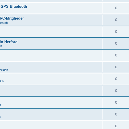
 GPS Bluetooth
0
RC-Mitglieder
0
ersloh
0
in Herford
0
oh
0
0
ersloh
0
loh
0
0
h
0
h
0