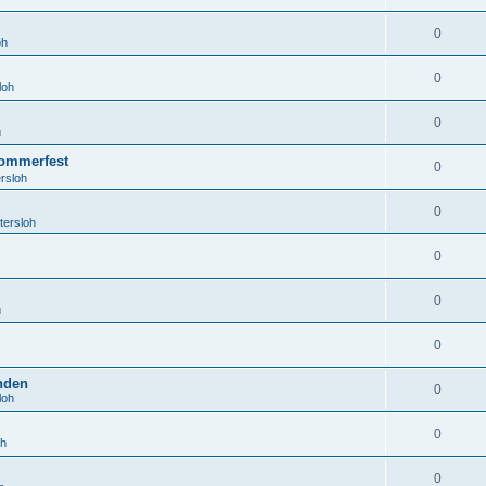
0
oh
0
loh
0
h
ommerfest
0
rsloh
0
tersloh
0
0
h
0
anden
0
loh
0
oh
0