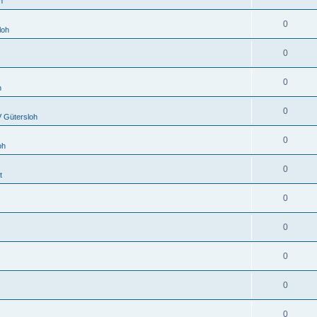
h
0
loh
0
0
h
0
 Gütersloh
0
oh
0
t
0
0
0
0
0