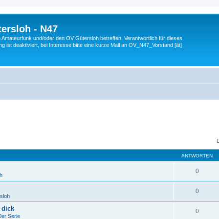
ersloh - N47
en Amateurfunk und/oder den OV Gütersloh betreffen. Verantwortlich für dieses
 ist deaktiviert, bei Interesse bitte eine kurze Mail an OV_N47_Vorstand [ät]
ANTWORTEN
0
h
0
sloh
 dick
0
er Serie