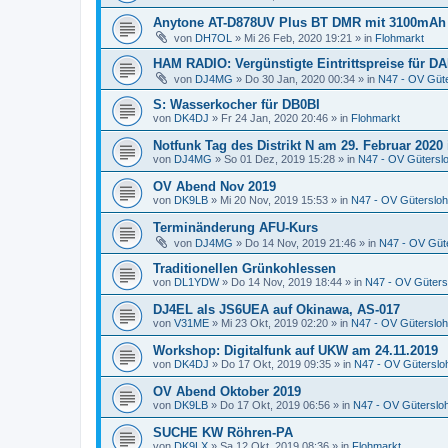
Anytone AT-D878UV Plus BT DMR mit 3100mAh
von
DH7OL
»
Mi 26 Feb, 2020 19:21
» in
Flohmarkt
HAM RADIO: Vergünstigte Eintrittspreise für DA
von
DJ4MG
»
Do 30 Jan, 2020 00:34
» in
N47 - OV Güt
S: Wasserkocher für DB0BI
von
DK4DJ
»
Fr 24 Jan, 2020 20:46
» in
Flohmarkt
Notfunk Tag des Distrikt N am 29. Februar 2020 
von
DJ4MG
»
So 01 Dez, 2019 15:28
» in
N47 - OV Gütersl
OV Abend Nov 2019
von
DK9LB
»
Mi 20 Nov, 2019 15:53
» in
N47 - OV Gütersloh
Terminänderung AFU-Kurs
von
DJ4MG
»
Do 14 Nov, 2019 21:46
» in
N47 - OV Güt
Traditionellen Grünkohlessen
von
DL1YDW
»
Do 14 Nov, 2019 18:44
» in
N47 - OV Güters
DJ4EL als JS6UEA auf Okinawa, AS-017
von
V31ME
»
Mi 23 Okt, 2019 02:20
» in
N47 - OV Gütersloh
Workshop: Digitalfunk auf UKW am 24.11.2019
von
DK4DJ
»
Do 17 Okt, 2019 09:35
» in
N47 - OV Güterslo
OV Abend Oktober 2019
von
DK9LB
»
Do 17 Okt, 2019 06:56
» in
N47 - OV Güterslo
SUCHE KW Röhren-PA
von
DK9LX
»
Sa 12 Okt, 2019 08:36
» in
Flohmarkt