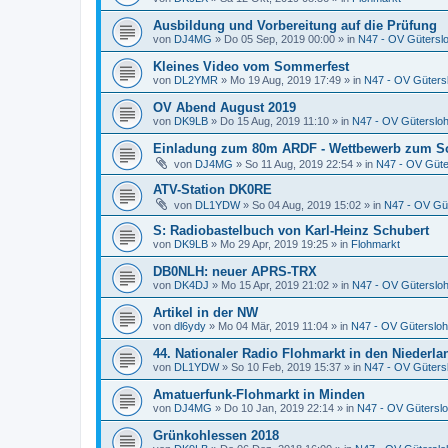
Ausbildung und Vorbereitung auf die Prüfung
von
DJ4MG
»
Do 05 Sep, 2019 00:00
» in
N47 - OV Gütersl
Kleines Video vom Sommerfest
von
DL2YMR
»
Mo 19 Aug, 2019 17:49
» in
N47 - OV Güters
OV Abend August 2019
von
DK9LB
»
Do 15 Aug, 2019 11:10
» in
N47 - OV Güterslo
Einladung zum 80m ARDF - Wettbewerb zum S
von
DJ4MG
»
So 11 Aug, 2019 22:54
» in
N47 - OV Güte
ATV-Station DK0RE
von
DL1YDW
»
So 04 Aug, 2019 15:02
» in
N47 - OV Gü
S: Radiobastelbuch von Karl-Heinz Schubert
von
DK9LB
»
Mo 29 Apr, 2019 19:25
» in
Flohmarkt
DB0NLH: neuer APRS-TRX
von
DK4DJ
»
Mo 15 Apr, 2019 21:02
» in
N47 - OV Güterslo
Artikel in der NW
von
dl6ydy
»
Mo 04 Mär, 2019 11:04
» in
N47 - OV Gütersloh
44. Nationaler Radio Flohmarkt in den Niederl
von
DL1YDW
»
So 10 Feb, 2019 15:37
» in
N47 - OV Güters
Amatuerfunk-Flohmarkt in Minden
von
DJ4MG
»
Do 10 Jan, 2019 22:14
» in
N47 - OV Gütersl
Grünkohlessen 2018