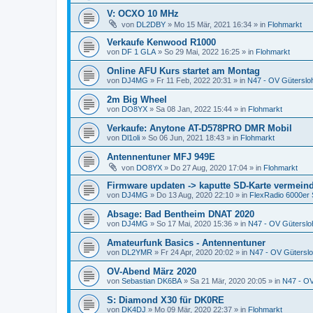
V: OCXO 10 MHz
von
DL2DBY
»
Mo 15 Mär, 2021 16:34
» in
Flohmarkt
Verkaufe Kenwood R1000
von
DF 1 GLA
»
So 29 Mai, 2022 16:25
» in
Flohmarkt
Online AFU Kurs startet am Montag
von
DJ4MG
»
Fr 11 Feb, 2022 20:31
» in
N47 - OV Güterslo
2m Big Wheel
von
DO8YX
»
Sa 08 Jan, 2022 15:44
» in
Flohmarkt
Verkaufe: Anytone AT-D578PRO DMR Mobil
von
Dl1oli
»
So 06 Jun, 2021 18:43
» in
Flohmarkt
Antennentuner MFJ 949E
von
DO8YX
»
Do 27 Aug, 2020 17:04
» in
Flohmarkt
Firmware updaten -> kaputte SD-Karte vermein
von
DJ4MG
»
Do 13 Aug, 2020 22:10
» in
FlexRadio 6000er 
Absage: Bad Bentheim DNAT 2020
von
DJ4MG
»
So 17 Mai, 2020 15:36
» in
N47 - OV Güterslo
Amateurfunk Basics - Antennentuner
von
DL2YMR
»
Fr 24 Apr, 2020 20:02
» in
N47 - OV Gütersl
OV-Abend März 2020
von
Sebastian DK6BA
»
Sa 21 Mär, 2020 20:05
» in
N47 - OV
S: Diamond X30 für DK0RE
von
DK4DJ
»
Mo 09 Mär, 2020 22:37
» in
Flohmarkt