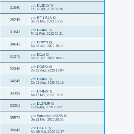
von
DL2DBY
31840
Fr 14 Okt, 2022 07:26
von
DF 1 GLA
29245
So 29 Mai, 2022 16:25
von
DJ4MG
31841
Fr 11 Feb, 2022 20:31
von
DO8YX
30643
Sa 08 Jan, 2022 15:44
von
Dl1oli
31378
So 06 Jun, 2021 18:43
von
DO8YX
32340
Do 27 Aug, 2020 17:04
von
DJ4MG
34245
Do 13 Aug, 2020 22:10
von
DJ4MG
34499
So 17 Mai, 2020 15:36
von
DL2YMR
33251
Fr 24 Apr, 2020 20:02
von
Sebastian DK6BA
35573
Sa 21 Mär, 2020 20:05
von
DK4DJ
35049
Mo 09 Mär, 2020 22:37