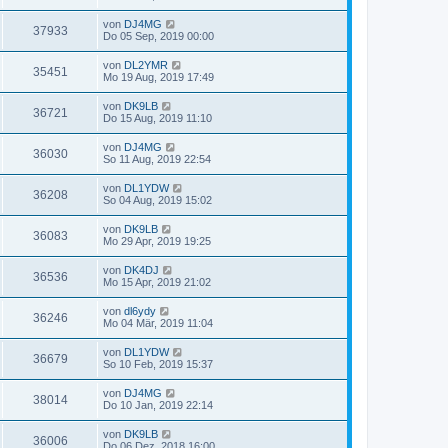
von
DJ4MG
37933
Do 05 Sep, 2019 00:00
von
DL2YMR
35451
Mo 19 Aug, 2019 17:49
von
DK9LB
36721
Do 15 Aug, 2019 11:10
von
DJ4MG
36030
So 11 Aug, 2019 22:54
von
DL1YDW
36208
So 04 Aug, 2019 15:02
von
DK9LB
36083
Mo 29 Apr, 2019 19:25
von
DK4DJ
36536
Mo 15 Apr, 2019 21:02
von
dl6ydy
36246
Mo 04 Mär, 2019 11:04
von
DL1YDW
36679
So 10 Feb, 2019 15:37
von
DJ4MG
38014
Do 10 Jan, 2019 22:14
von
DK9LB
36006
Do 06 Dez, 2018 16:00