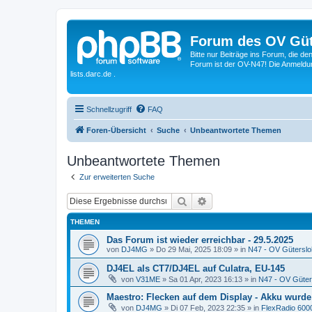
Forum des OV Güt
Bitte nur Beiträge ins Forum, die d
Forum ist der OV-N47! Die Anmeldung
lists.darc.de .
Schnellzugriff
FAQ
Foren-Übersicht
Suche
Unbeantwortete Themen
Unbeantwortete Themen
Zur erweiterten Suche
Suche
Erweiterte Suche
THEMEN
Das Forum ist wieder erreichbar - 29.5.2025
von
DJ4MG
»
Do 29 Mai, 2025 18:09
» in
N47 - OV Güterslo
DJ4EL als CT7/DJ4EL auf Culatra, EU-145
von
V31ME
»
Sa 01 Apr, 2023 16:13
» in
N47 - OV Güter
Maestro: Flecken auf dem Display - Akku wurde
von
DJ4MG
»
Di 07 Feb, 2023 22:35
» in
FlexRadio 6000