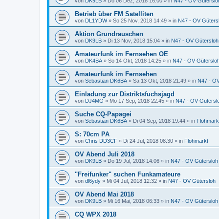
von
DK9LB
»
Do 06 Dez, 2018 16:00
» in
N47 - OV Güterslo
Betrieb über FM Satelliten
von
DL1YDW
»
So 25 Nov, 2018 14:49
» in
N47 - OV Güters
Aktion Grundrauschen
von
DK9LB
»
Di 13 Nov, 2018 15:04
» in
N47 - OV Gütersloh
Amateurfunk im Fernsehen OE
von
DK4BA
»
So 14 Okt, 2018 14:25
» in
N47 - OV Güterslo
Amateurfunk im Fernsehen
von
Sebastian DK6BA
»
Sa 13 Okt, 2018 21:49
» in
N47 - OV
Einladung zur Distriktsfuchsjagd
von
DJ4MG
»
Mo 17 Sep, 2018 22:45
» in
N47 - OV Gütersl
Suche CQ-Papagei
von
Sebastian DK6BA
»
Di 04 Sep, 2018 19:44
» in
Flohmark
S: 70cm PA
von
Chris DD3CF
»
Di 24 Jul, 2018 08:30
» in
Flohmarkt
OV Abend Juli 2018
von
DK9LB
»
Do 19 Jul, 2018 14:06
» in
N47 - OV Gütersloh
"Freifunker" suchen Funkamateure
von
dl6ydy
»
Mi 04 Jul, 2018 12:32
» in
N47 - OV Gütersloh
OV Abend Mai 2018
von
DK9LB
»
Mi 16 Mai, 2018 06:33
» in
N47 - OV Gütersloh
CQ WPX 2018