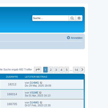
Suche
Erweiterte Suche
Anmelden
Seite
1
von
14
1
2
3
4
5
14
Nächste
Die Suche ergab 682 Treffer
…
ZUGRIFFE
LETZTER BEITRAG
von
DJ4MG
18212
Do 29 Mai, 2025 18:09
von
V31ME
166014
Sa 01 Apr, 2023 16:13
von
DJ4MG
166705
Di 07 Feb, 2023 22:35