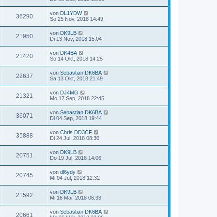
von
DL1YDW
36290
So 25 Nov, 2018 14:49
von
DK9LB
21950
Di 13 Nov, 2018 15:04
von
DK4BA
21420
So 14 Okt, 2018 14:25
von
Sebastian DK6BA
22637
Sa 13 Okt, 2018 21:49
von
DJ4MG
21321
Mo 17 Sep, 2018 22:45
von
Sebastian DK6BA
36071
Di 04 Sep, 2018 19:44
von
Chris DD3CF
35888
Di 24 Jul, 2018 08:30
von
DK9LB
20751
Do 19 Jul, 2018 14:06
von
dl6ydy
20745
Mi 04 Jul, 2018 12:32
von
DK9LB
21592
Mi 16 Mai, 2018 06:33
von
Sebastian DK6BA
20661