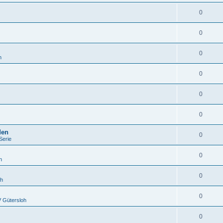
0
0
0
h
0
0
0
den
0
Serie
0
h
0
oh
0
 Gütersloh
0