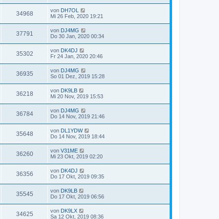
von
DH7OL
34968
Mi 26 Feb, 2020 19:21
von
DJ4MG
37791
Do 30 Jan, 2020 00:34
von
DK4DJ
35302
Fr 24 Jan, 2020 20:46
von
DJ4MG
36935
So 01 Dez, 2019 15:28
von
DK9LB
36218
Mi 20 Nov, 2019 15:53
von
DJ4MG
36784
Do 14 Nov, 2019 21:46
von
DL1YDW
35648
Do 14 Nov, 2019 18:44
von
V31ME
36260
Mi 23 Okt, 2019 02:20
von
DK4DJ
36356
Do 17 Okt, 2019 09:35
von
DK9LB
35545
Do 17 Okt, 2019 06:56
von
DK9LX
34625
Sa 12 Okt, 2019 08:36