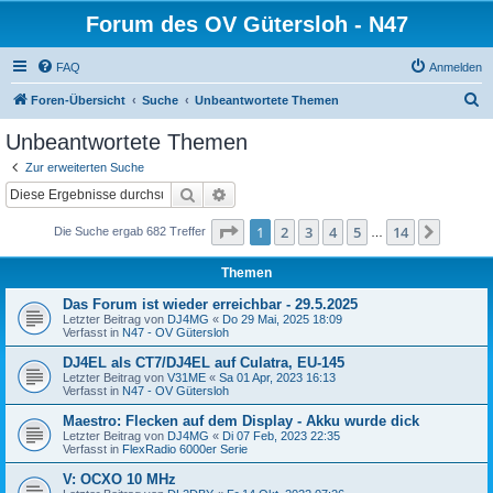
Forum des OV Gütersloh - N47
FAQ
Anmelden
S
Foren-Übersicht
Suche
Unbeantwortete Themen
u
Unbeantwortete Themen
c
Zur erweiterten Suche
h
Suche
Erweiterte Suche
e
Seite
1
von
14
1
2
3
4
5
14
Nächst
Die Suche ergab 682 Treffer
…
Themen
Das Forum ist wieder erreichbar - 29.5.2025
Letzter Beitrag von
DJ4MG
«
Do 29 Mai, 2025 18:09
Verfasst in
N47 - OV Gütersloh
DJ4EL als CT7/DJ4EL auf Culatra, EU-145
Letzter Beitrag von
V31ME
«
Sa 01 Apr, 2023 16:13
Verfasst in
N47 - OV Gütersloh
Maestro: Flecken auf dem Display - Akku wurde dick
Letzter Beitrag von
DJ4MG
«
Di 07 Feb, 2023 22:35
Verfasst in
FlexRadio 6000er Serie
V: OCXO 10 MHz