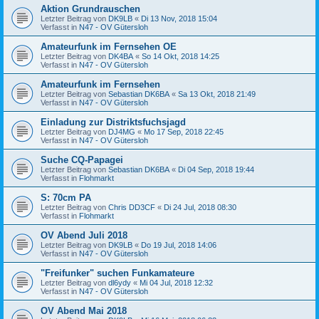
Aktion Grundrauschen
Letzter Beitrag von
DK9LB
«
Di 13 Nov, 2018 15:04
Verfasst in
N47 - OV Gütersloh
Amateurfunk im Fernsehen OE
Letzter Beitrag von
DK4BA
«
So 14 Okt, 2018 14:25
Verfasst in
N47 - OV Gütersloh
Amateurfunk im Fernsehen
Letzter Beitrag von
Sebastian DK6BA
«
Sa 13 Okt, 2018 21:49
Verfasst in
N47 - OV Gütersloh
Einladung zur Distriktsfuchsjagd
Letzter Beitrag von
DJ4MG
«
Mo 17 Sep, 2018 22:45
Verfasst in
N47 - OV Gütersloh
Suche CQ-Papagei
Letzter Beitrag von
Sebastian DK6BA
«
Di 04 Sep, 2018 19:44
Verfasst in
Flohmarkt
S: 70cm PA
Letzter Beitrag von
Chris DD3CF
«
Di 24 Jul, 2018 08:30
Verfasst in
Flohmarkt
OV Abend Juli 2018
Letzter Beitrag von
DK9LB
«
Do 19 Jul, 2018 14:06
Verfasst in
N47 - OV Gütersloh
"Freifunker" suchen Funkamateure
Letzter Beitrag von
dl6ydy
«
Mi 04 Jul, 2018 12:32
Verfasst in
N47 - OV Gütersloh
OV Abend Mai 2018