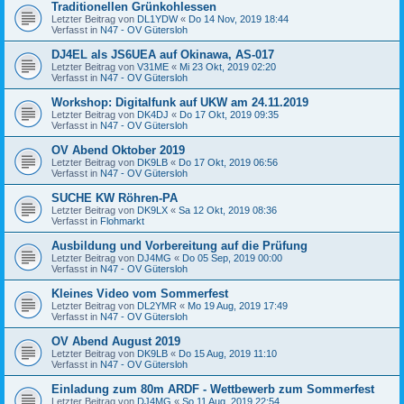
Traditionellen Grünkohlessen
Letzter Beitrag von
DL1YDW
«
Do 14 Nov, 2019 18:44
Verfasst in
N47 - OV Gütersloh
DJ4EL als JS6UEA auf Okinawa, AS-017
Letzter Beitrag von
V31ME
«
Mi 23 Okt, 2019 02:20
Verfasst in
N47 - OV Gütersloh
Workshop: Digitalfunk auf UKW am 24.11.2019
Letzter Beitrag von
DK4DJ
«
Do 17 Okt, 2019 09:35
Verfasst in
N47 - OV Gütersloh
OV Abend Oktober 2019
Letzter Beitrag von
DK9LB
«
Do 17 Okt, 2019 06:56
Verfasst in
N47 - OV Gütersloh
SUCHE KW Röhren-PA
Letzter Beitrag von
DK9LX
«
Sa 12 Okt, 2019 08:36
Verfasst in
Flohmarkt
Ausbildung und Vorbereitung auf die Prüfung
Letzter Beitrag von
DJ4MG
«
Do 05 Sep, 2019 00:00
Verfasst in
N47 - OV Gütersloh
Kleines Video vom Sommerfest
Letzter Beitrag von
DL2YMR
«
Mo 19 Aug, 2019 17:49
Verfasst in
N47 - OV Gütersloh
OV Abend August 2019
Letzter Beitrag von
DK9LB
«
Do 15 Aug, 2019 11:10
Verfasst in
N47 - OV Gütersloh
Einladung zum 80m ARDF - Wettbewerb zum Sommerfest
Letzter Beitrag von
DJ4MG
«
So 11 Aug, 2019 22:54