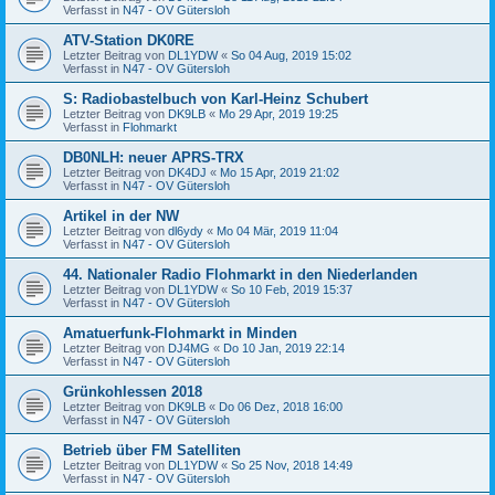
Verfasst in
N47 - OV Gütersloh
ATV-Station DK0RE
Letzter Beitrag von
DL1YDW
«
So 04 Aug, 2019 15:02
Verfasst in
N47 - OV Gütersloh
S: Radiobastelbuch von Karl-Heinz Schubert
Letzter Beitrag von
DK9LB
«
Mo 29 Apr, 2019 19:25
Verfasst in
Flohmarkt
DB0NLH: neuer APRS-TRX
Letzter Beitrag von
DK4DJ
«
Mo 15 Apr, 2019 21:02
Verfasst in
N47 - OV Gütersloh
Artikel in der NW
Letzter Beitrag von
dl6ydy
«
Mo 04 Mär, 2019 11:04
Verfasst in
N47 - OV Gütersloh
44. Nationaler Radio Flohmarkt in den Niederlanden
Letzter Beitrag von
DL1YDW
«
So 10 Feb, 2019 15:37
Verfasst in
N47 - OV Gütersloh
Amatuerfunk-Flohmarkt in Minden
Letzter Beitrag von
DJ4MG
«
Do 10 Jan, 2019 22:14
Verfasst in
N47 - OV Gütersloh
Grünkohlessen 2018
Letzter Beitrag von
DK9LB
«
Do 06 Dez, 2018 16:00
Verfasst in
N47 - OV Gütersloh
Betrieb über FM Satelliten
Letzter Beitrag von
DL1YDW
«
So 25 Nov, 2018 14:49
Verfasst in
N47 - OV Gütersloh