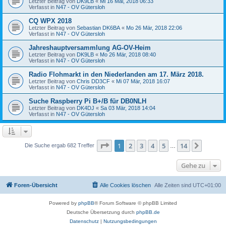
Letzter Beitrag von
DK9LB
«
Mi 16 Mai, 2018 06:33
Verfasst in
N47 - OV Gütersloh
CQ WPX 2018
Letzter Beitrag von
Sebastian DK6BA
«
Mo 26 Mär, 2018 22:06
Verfasst in
N47 - OV Gütersloh
Jahreshauptversammlung AG-OV-Heim
Letzter Beitrag von
DK9LB
«
Mo 26 Mär, 2018 08:40
Verfasst in
N47 - OV Gütersloh
Radio Flohmarkt in den Niederlanden am 17. März 2018.
Letzter Beitrag von
Chris DD3CF
«
Mi 07 Mär, 2018 16:07
Verfasst in
N47 - OV Gütersloh
Suche Raspberry Pi B+/B für DB0NLH
Letzter Beitrag von
DK4DJ
«
Sa 03 Mär, 2018 14:04
Verfasst in
N47 - OV Gütersloh
Seite
1
von
14
1
2
3
4
5
14
Nächst
Die Suche ergab 682 Treffer
…
Gehe zu
Foren-Übersicht
Alle Cookies löschen
Alle Zeiten sind
UTC+01:00
Powered by
phpBB
® Forum Software © phpBB Limited
Deutsche Übersetzung durch
phpBB.de
Datenschutz
|
Nutzungsbedingungen