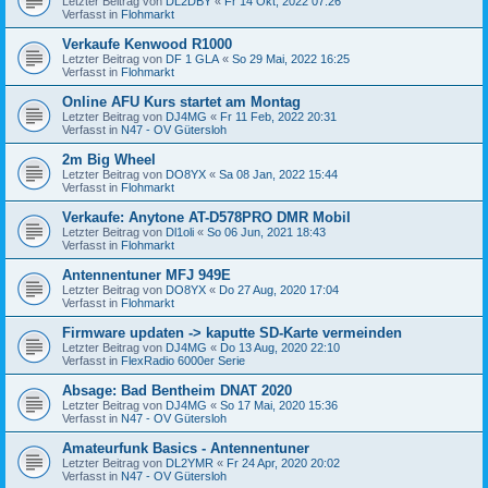
Letzter Beitrag von
DL2DBY
«
Fr 14 Okt, 2022 07:26
Verfasst in
Flohmarkt
Verkaufe Kenwood R1000
Letzter Beitrag von
DF 1 GLA
«
So 29 Mai, 2022 16:25
Verfasst in
Flohmarkt
Online AFU Kurs startet am Montag
Letzter Beitrag von
DJ4MG
«
Fr 11 Feb, 2022 20:31
Verfasst in
N47 - OV Gütersloh
2m Big Wheel
Letzter Beitrag von
DO8YX
«
Sa 08 Jan, 2022 15:44
Verfasst in
Flohmarkt
Verkaufe: Anytone AT-D578PRO DMR Mobil
Letzter Beitrag von
Dl1oli
«
So 06 Jun, 2021 18:43
Verfasst in
Flohmarkt
Antennentuner MFJ 949E
Letzter Beitrag von
DO8YX
«
Do 27 Aug, 2020 17:04
Verfasst in
Flohmarkt
Firmware updaten -> kaputte SD-Karte vermeinden
Letzter Beitrag von
DJ4MG
«
Do 13 Aug, 2020 22:10
Verfasst in
FlexRadio 6000er Serie
Absage: Bad Bentheim DNAT 2020
Letzter Beitrag von
DJ4MG
«
So 17 Mai, 2020 15:36
Verfasst in
N47 - OV Gütersloh
Amateurfunk Basics - Antennentuner
Letzter Beitrag von
DL2YMR
«
Fr 24 Apr, 2020 20:02
Verfasst in
N47 - OV Gütersloh