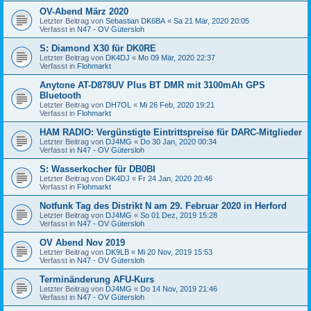
OV-Abend März 2020
Letzter Beitrag von
Sebastian DK6BA
«
Sa 21 Mär, 2020 20:05
Verfasst in
N47 - OV Gütersloh
S: Diamond X30 für DK0RE
Letzter Beitrag von
DK4DJ
«
Mo 09 Mär, 2020 22:37
Verfasst in
Flohmarkt
Anytone AT-D878UV Plus BT DMR mit 3100mAh GPS
Bluetooth
Letzter Beitrag von
DH7OL
«
Mi 26 Feb, 2020 19:21
Verfasst in
Flohmarkt
HAM RADIO: Vergünstigte Eintrittspreise für DARC-Mitglieder
Letzter Beitrag von
DJ4MG
«
Do 30 Jan, 2020 00:34
Verfasst in
N47 - OV Gütersloh
S: Wasserkocher für DB0BI
Letzter Beitrag von
DK4DJ
«
Fr 24 Jan, 2020 20:46
Verfasst in
Flohmarkt
Notfunk Tag des Distrikt N am 29. Februar 2020 in Herford
Letzter Beitrag von
DJ4MG
«
So 01 Dez, 2019 15:28
Verfasst in
N47 - OV Gütersloh
OV Abend Nov 2019
Letzter Beitrag von
DK9LB
«
Mi 20 Nov, 2019 15:53
Verfasst in
N47 - OV Gütersloh
Terminänderung AFU-Kurs
Letzter Beitrag von
DJ4MG
«
Do 14 Nov, 2019 21:46
Verfasst in
N47 - OV Gütersloh