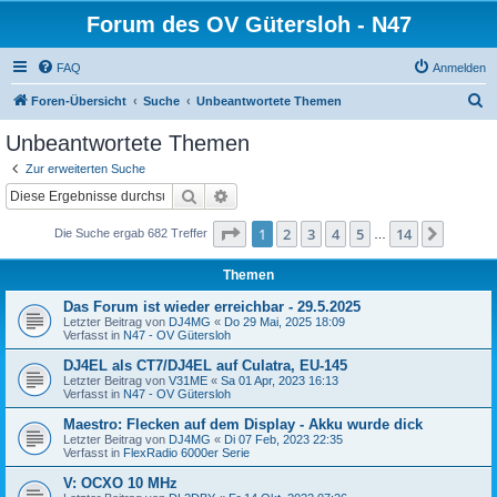
Forum des OV Gütersloh - N47
FAQ
Anmelden
S
Foren-Übersicht
Suche
Unbeantwortete Themen
u
Unbeantwortete Themen
c
Zur erweiterten Suche
h
Suche
Erweiterte Suche
e
Seite
1
von
14
1
2
3
4
5
14
Nächst
Die Suche ergab 682 Treffer
…
Themen
Das Forum ist wieder erreichbar - 29.5.2025
Letzter Beitrag von
DJ4MG
«
Do 29 Mai, 2025 18:09
Verfasst in
N47 - OV Gütersloh
DJ4EL als CT7/DJ4EL auf Culatra, EU-145
Letzter Beitrag von
V31ME
«
Sa 01 Apr, 2023 16:13
Verfasst in
N47 - OV Gütersloh
Maestro: Flecken auf dem Display - Akku wurde dick
Letzter Beitrag von
DJ4MG
«
Di 07 Feb, 2023 22:35
Verfasst in
FlexRadio 6000er Serie
V: OCXO 10 MHz