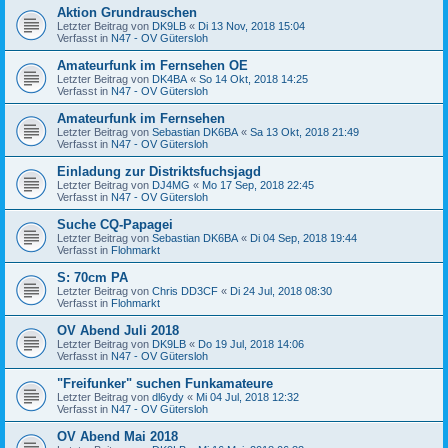
Aktion Grundrauschen
Letzter Beitrag von
DK9LB
«
Di 13 Nov, 2018 15:04
Verfasst in
N47 - OV Gütersloh
Amateurfunk im Fernsehen OE
Letzter Beitrag von
DK4BA
«
So 14 Okt, 2018 14:25
Verfasst in
N47 - OV Gütersloh
Amateurfunk im Fernsehen
Letzter Beitrag von
Sebastian DK6BA
«
Sa 13 Okt, 2018 21:49
Verfasst in
N47 - OV Gütersloh
Einladung zur Distriktsfuchsjagd
Letzter Beitrag von
DJ4MG
«
Mo 17 Sep, 2018 22:45
Verfasst in
N47 - OV Gütersloh
Suche CQ-Papagei
Letzter Beitrag von
Sebastian DK6BA
«
Di 04 Sep, 2018 19:44
Verfasst in
Flohmarkt
S: 70cm PA
Letzter Beitrag von
Chris DD3CF
«
Di 24 Jul, 2018 08:30
Verfasst in
Flohmarkt
OV Abend Juli 2018
Letzter Beitrag von
DK9LB
«
Do 19 Jul, 2018 14:06
Verfasst in
N47 - OV Gütersloh
"Freifunker" suchen Funkamateure
Letzter Beitrag von
dl6ydy
«
Mi 04 Jul, 2018 12:32
Verfasst in
N47 - OV Gütersloh
OV Abend Mai 2018