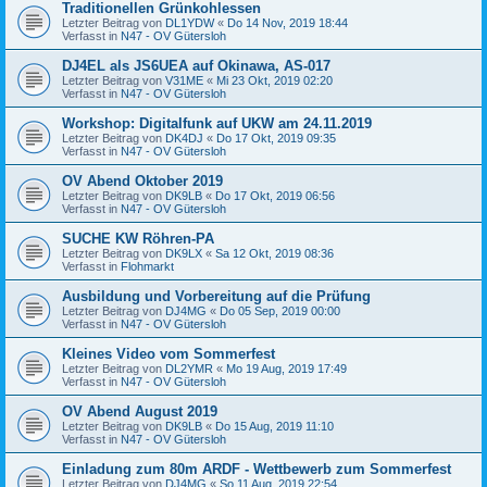
Traditionellen Grünkohlessen
Letzter Beitrag von
DL1YDW
«
Do 14 Nov, 2019 18:44
Verfasst in
N47 - OV Gütersloh
DJ4EL als JS6UEA auf Okinawa, AS-017
Letzter Beitrag von
V31ME
«
Mi 23 Okt, 2019 02:20
Verfasst in
N47 - OV Gütersloh
Workshop: Digitalfunk auf UKW am 24.11.2019
Letzter Beitrag von
DK4DJ
«
Do 17 Okt, 2019 09:35
Verfasst in
N47 - OV Gütersloh
OV Abend Oktober 2019
Letzter Beitrag von
DK9LB
«
Do 17 Okt, 2019 06:56
Verfasst in
N47 - OV Gütersloh
SUCHE KW Röhren-PA
Letzter Beitrag von
DK9LX
«
Sa 12 Okt, 2019 08:36
Verfasst in
Flohmarkt
Ausbildung und Vorbereitung auf die Prüfung
Letzter Beitrag von
DJ4MG
«
Do 05 Sep, 2019 00:00
Verfasst in
N47 - OV Gütersloh
Kleines Video vom Sommerfest
Letzter Beitrag von
DL2YMR
«
Mo 19 Aug, 2019 17:49
Verfasst in
N47 - OV Gütersloh
OV Abend August 2019
Letzter Beitrag von
DK9LB
«
Do 15 Aug, 2019 11:10
Verfasst in
N47 - OV Gütersloh
Einladung zum 80m ARDF - Wettbewerb zum Sommerfest
Letzter Beitrag von
DJ4MG
«
So 11 Aug, 2019 22:54