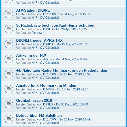
Verfasst in
N47 - OV Gütersloh
ATV-Station DK0RE
Letzter Beitrag von
DL1YDW
«
So 04 Aug, 2019 15:02
Verfasst in
N47 - OV Gütersloh
S: Radiobastelbuch von Karl-Heinz Schubert
Letzter Beitrag von
DK9LB
«
Mo 29 Apr, 2019 19:25
Verfasst in
Flohmarkt
DB0NLH: neuer APRS-TRX
Letzter Beitrag von
DK4DJ
«
Mo 15 Apr, 2019 21:02
Verfasst in
N47 - OV Gütersloh
Artikel in der NW
Letzter Beitrag von
dl6ydy
«
Mo 04 Mär, 2019 11:04
Verfasst in
N47 - OV Gütersloh
44. Nationaler Radio Flohmarkt in den Niederlanden
Letzter Beitrag von
DL1YDW
«
So 10 Feb, 2019 15:37
Verfasst in
N47 - OV Gütersloh
Amatuerfunk-Flohmarkt in Minden
Letzter Beitrag von
DJ4MG
«
Do 10 Jan, 2019 22:14
Verfasst in
N47 - OV Gütersloh
Grünkohlessen 2018
Letzter Beitrag von
DK9LB
«
Do 06 Dez, 2018 16:00
Verfasst in
N47 - OV Gütersloh
Betrieb über FM Satelliten
Letzter Beitrag von
DL1YDW
«
So 25 Nov, 2018 14:49
Verfasst in
N47 - OV Gütersloh