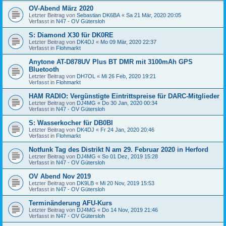
OV-Abend März 2020
Letzter Beitrag von
Sebastian DK6BA
«
Sa 21 Mär, 2020 20:05
Verfasst in
N47 - OV Gütersloh
S: Diamond X30 für DK0RE
Letzter Beitrag von
DK4DJ
«
Mo 09 Mär, 2020 22:37
Verfasst in
Flohmarkt
Anytone AT-D878UV Plus BT DMR mit 3100mAh GPS
Bluetooth
Letzter Beitrag von
DH7OL
«
Mi 26 Feb, 2020 19:21
Verfasst in
Flohmarkt
HAM RADIO: Vergünstigte Eintrittspreise für DARC-Mitglieder
Letzter Beitrag von
DJ4MG
«
Do 30 Jan, 2020 00:34
Verfasst in
N47 - OV Gütersloh
S: Wasserkocher für DB0BI
Letzter Beitrag von
DK4DJ
«
Fr 24 Jan, 2020 20:46
Verfasst in
Flohmarkt
Notfunk Tag des Distrikt N am 29. Februar 2020 in Herford
Letzter Beitrag von
DJ4MG
«
So 01 Dez, 2019 15:28
Verfasst in
N47 - OV Gütersloh
OV Abend Nov 2019
Letzter Beitrag von
DK9LB
«
Mi 20 Nov, 2019 15:53
Verfasst in
N47 - OV Gütersloh
Terminänderung AFU-Kurs
Letzter Beitrag von
DJ4MG
«
Do 14 Nov, 2019 21:46
Verfasst in
N47 - OV Gütersloh