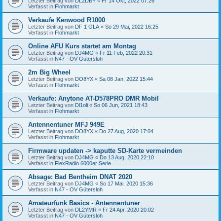
Letzter Beitrag von
DL2DBY
«
Fr 14 Okt, 2022 07:26
Verfasst in
Flohmarkt
Verkaufe Kenwood R1000
Letzter Beitrag von
DF 1 GLA
«
So 29 Mai, 2022 16:25
Verfasst in
Flohmarkt
Online AFU Kurs startet am Montag
Letzter Beitrag von
DJ4MG
«
Fr 11 Feb, 2022 20:31
Verfasst in
N47 - OV Gütersloh
2m Big Wheel
Letzter Beitrag von
DO8YX
«
Sa 08 Jan, 2022 15:44
Verfasst in
Flohmarkt
Verkaufe: Anytone AT-D578PRO DMR Mobil
Letzter Beitrag von
Dl1oli
«
So 06 Jun, 2021 18:43
Verfasst in
Flohmarkt
Antennentuner MFJ 949E
Letzter Beitrag von
DO8YX
«
Do 27 Aug, 2020 17:04
Verfasst in
Flohmarkt
Firmware updaten -> kaputte SD-Karte vermeinden
Letzter Beitrag von
DJ4MG
«
Do 13 Aug, 2020 22:10
Verfasst in
FlexRadio 6000er Serie
Absage: Bad Bentheim DNAT 2020
Letzter Beitrag von
DJ4MG
«
So 17 Mai, 2020 15:36
Verfasst in
N47 - OV Gütersloh
Amateurfunk Basics - Antennentuner
Letzter Beitrag von
DL2YMR
«
Fr 24 Apr, 2020 20:02
Verfasst in
N47 - OV Gütersloh