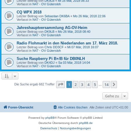
Letzter Beitrag von
DK9LB
«
Mi 16 Mai, 2018 06:33
Verfasst in
N47 - OV Gütersloh
CQ WPX 2018
Letzter Beitrag von
Sebastian DK6BA
«
Mo 26 Mär, 2018 22:06
Verfasst in
N47 - OV Gütersloh
Jahreshauptversammlung AG-OV-Heim
Letzter Beitrag von
DK9LB
«
Mo 26 Mär, 2018 08:40
Verfasst in
N47 - OV Gütersloh
Radio Flohmarkt in den Niederlanden am 17. März 2018.
Letzter Beitrag von
Chris DD3CF
«
Mi 07 Mär, 2018 16:07
Verfasst in
N47 - OV Gütersloh
Suche Raspberry Pi B+/B für DB0NLH
Letzter Beitrag von
DK4DJ
«
Sa 03 Mär, 2018 14:04
Verfasst in
N47 - OV Gütersloh
Seite
1
von
14
1
2
3
4
5
14
Nächst
Die Suche ergab 682 Treffer
…
Gehe zu
Foren-Übersicht
Alle Cookies löschen
Alle Zeiten sind
UTC+01:00
Powered by
phpBB
® Forum Software © phpBB Limited
Deutsche Übersetzung durch
phpBB.de
Datenschutz
|
Nutzungsbedingungen