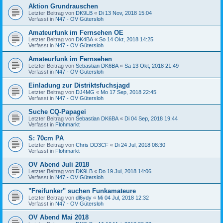
Aktion Grundrauschen
Letzter Beitrag von
DK9LB
«
Di 13 Nov, 2018 15:04
Verfasst in
N47 - OV Gütersloh
Amateurfunk im Fernsehen OE
Letzter Beitrag von
DK4BA
«
So 14 Okt, 2018 14:25
Verfasst in
N47 - OV Gütersloh
Amateurfunk im Fernsehen
Letzter Beitrag von
Sebastian DK6BA
«
Sa 13 Okt, 2018 21:49
Verfasst in
N47 - OV Gütersloh
Einladung zur Distriktsfuchsjagd
Letzter Beitrag von
DJ4MG
«
Mo 17 Sep, 2018 22:45
Verfasst in
N47 - OV Gütersloh
Suche CQ-Papagei
Letzter Beitrag von
Sebastian DK6BA
«
Di 04 Sep, 2018 19:44
Verfasst in
Flohmarkt
S: 70cm PA
Letzter Beitrag von
Chris DD3CF
«
Di 24 Jul, 2018 08:30
Verfasst in
Flohmarkt
OV Abend Juli 2018
Letzter Beitrag von
DK9LB
«
Do 19 Jul, 2018 14:06
Verfasst in
N47 - OV Gütersloh
"Freifunker" suchen Funkamateure
Letzter Beitrag von
dl6ydy
«
Mi 04 Jul, 2018 12:32
Verfasst in
N47 - OV Gütersloh
OV Abend Mai 2018