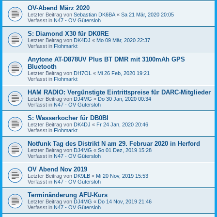
OV-Abend März 2020
Letzter Beitrag von
Sebastian DK6BA
«
Sa 21 Mär, 2020 20:05
Verfasst in
N47 - OV Gütersloh
S: Diamond X30 für DK0RE
Letzter Beitrag von
DK4DJ
«
Mo 09 Mär, 2020 22:37
Verfasst in
Flohmarkt
Anytone AT-D878UV Plus BT DMR mit 3100mAh GPS
Bluetooth
Letzter Beitrag von
DH7OL
«
Mi 26 Feb, 2020 19:21
Verfasst in
Flohmarkt
HAM RADIO: Vergünstigte Eintrittspreise für DARC-Mitglieder
Letzter Beitrag von
DJ4MG
«
Do 30 Jan, 2020 00:34
Verfasst in
N47 - OV Gütersloh
S: Wasserkocher für DB0BI
Letzter Beitrag von
DK4DJ
«
Fr 24 Jan, 2020 20:46
Verfasst in
Flohmarkt
Notfunk Tag des Distrikt N am 29. Februar 2020 in Herford
Letzter Beitrag von
DJ4MG
«
So 01 Dez, 2019 15:28
Verfasst in
N47 - OV Gütersloh
OV Abend Nov 2019
Letzter Beitrag von
DK9LB
«
Mi 20 Nov, 2019 15:53
Verfasst in
N47 - OV Gütersloh
Terminänderung AFU-Kurs
Letzter Beitrag von
DJ4MG
«
Do 14 Nov, 2019 21:46
Verfasst in
N47 - OV Gütersloh