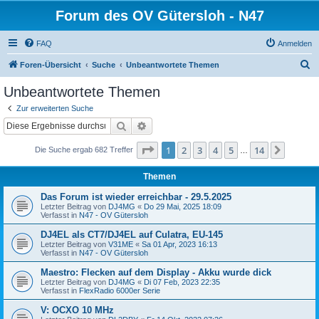
Forum des OV Gütersloh - N47
FAQ
Anmelden
S
Foren-Übersicht
Suche
Unbeantwortete Themen
u
Unbeantwortete Themen
c
Zur erweiterten Suche
h
Suche
Erweiterte Suche
e
Seite
1
von
14
1
2
3
4
5
14
Nächst
Die Suche ergab 682 Treffer
…
Themen
Das Forum ist wieder erreichbar - 29.5.2025
Letzter Beitrag von
DJ4MG
«
Do 29 Mai, 2025 18:09
Verfasst in
N47 - OV Gütersloh
DJ4EL als CT7/DJ4EL auf Culatra, EU-145
Letzter Beitrag von
V31ME
«
Sa 01 Apr, 2023 16:13
Verfasst in
N47 - OV Gütersloh
Maestro: Flecken auf dem Display - Akku wurde dick
Letzter Beitrag von
DJ4MG
«
Di 07 Feb, 2023 22:35
Verfasst in
FlexRadio 6000er Serie
V: OCXO 10 MHz