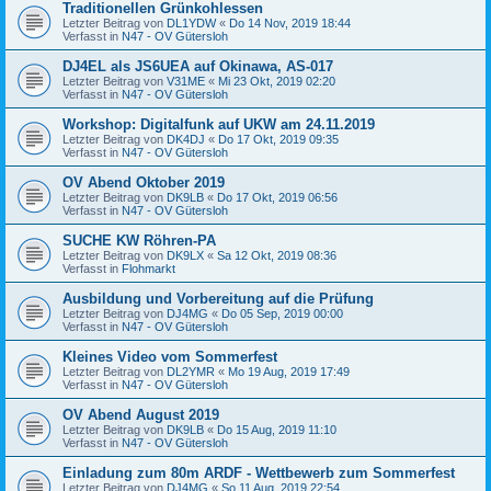
Traditionellen Grünkohlessen
Letzter Beitrag von
DL1YDW
«
Do 14 Nov, 2019 18:44
Verfasst in
N47 - OV Gütersloh
DJ4EL als JS6UEA auf Okinawa, AS-017
Letzter Beitrag von
V31ME
«
Mi 23 Okt, 2019 02:20
Verfasst in
N47 - OV Gütersloh
Workshop: Digitalfunk auf UKW am 24.11.2019
Letzter Beitrag von
DK4DJ
«
Do 17 Okt, 2019 09:35
Verfasst in
N47 - OV Gütersloh
OV Abend Oktober 2019
Letzter Beitrag von
DK9LB
«
Do 17 Okt, 2019 06:56
Verfasst in
N47 - OV Gütersloh
SUCHE KW Röhren-PA
Letzter Beitrag von
DK9LX
«
Sa 12 Okt, 2019 08:36
Verfasst in
Flohmarkt
Ausbildung und Vorbereitung auf die Prüfung
Letzter Beitrag von
DJ4MG
«
Do 05 Sep, 2019 00:00
Verfasst in
N47 - OV Gütersloh
Kleines Video vom Sommerfest
Letzter Beitrag von
DL2YMR
«
Mo 19 Aug, 2019 17:49
Verfasst in
N47 - OV Gütersloh
OV Abend August 2019
Letzter Beitrag von
DK9LB
«
Do 15 Aug, 2019 11:10
Verfasst in
N47 - OV Gütersloh
Einladung zum 80m ARDF - Wettbewerb zum Sommerfest
Letzter Beitrag von
DJ4MG
«
So 11 Aug, 2019 22:54