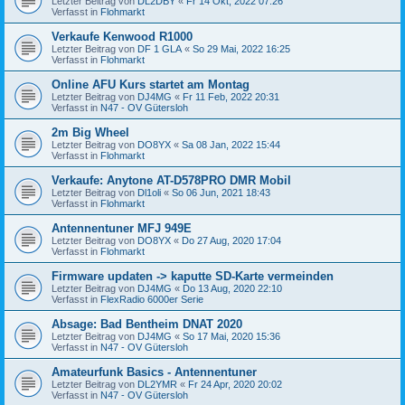
Letzter Beitrag von
DL2DBY
«
Fr 14 Okt, 2022 07:26
Verfasst in
Flohmarkt
Verkaufe Kenwood R1000
Letzter Beitrag von
DF 1 GLA
«
So 29 Mai, 2022 16:25
Verfasst in
Flohmarkt
Online AFU Kurs startet am Montag
Letzter Beitrag von
DJ4MG
«
Fr 11 Feb, 2022 20:31
Verfasst in
N47 - OV Gütersloh
2m Big Wheel
Letzter Beitrag von
DO8YX
«
Sa 08 Jan, 2022 15:44
Verfasst in
Flohmarkt
Verkaufe: Anytone AT-D578PRO DMR Mobil
Letzter Beitrag von
Dl1oli
«
So 06 Jun, 2021 18:43
Verfasst in
Flohmarkt
Antennentuner MFJ 949E
Letzter Beitrag von
DO8YX
«
Do 27 Aug, 2020 17:04
Verfasst in
Flohmarkt
Firmware updaten -> kaputte SD-Karte vermeinden
Letzter Beitrag von
DJ4MG
«
Do 13 Aug, 2020 22:10
Verfasst in
FlexRadio 6000er Serie
Absage: Bad Bentheim DNAT 2020
Letzter Beitrag von
DJ4MG
«
So 17 Mai, 2020 15:36
Verfasst in
N47 - OV Gütersloh
Amateurfunk Basics - Antennentuner
Letzter Beitrag von
DL2YMR
«
Fr 24 Apr, 2020 20:02
Verfasst in
N47 - OV Gütersloh