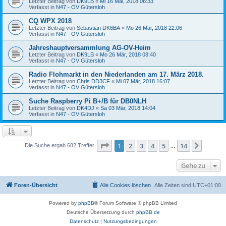
Letzter Beitrag von
DK9LB
«
Mi 16 Mai, 2018 06:33
Verfasst in
N47 - OV Gütersloh
CQ WPX 2018
Letzter Beitrag von
Sebastian DK6BA
«
Mo 26 Mär, 2018 22:06
Verfasst in
N47 - OV Gütersloh
Jahreshauptversammlung AG-OV-Heim
Letzter Beitrag von
DK9LB
«
Mo 26 Mär, 2018 08:40
Verfasst in
N47 - OV Gütersloh
Radio Flohmarkt in den Niederlanden am 17. März 2018.
Letzter Beitrag von
Chris DD3CF
«
Mi 07 Mär, 2018 16:07
Verfasst in
N47 - OV Gütersloh
Suche Raspberry Pi B+/B für DB0NLH
Letzter Beitrag von
DK4DJ
«
Sa 03 Mär, 2018 14:04
Verfasst in
N47 - OV Gütersloh
Seite
1
von
14
1
2
3
4
5
14
Nächst
Die Suche ergab 682 Treffer
…
Gehe zu
Foren-Übersicht
Alle Cookies löschen
Alle Zeiten sind
UTC+01:00
Powered by
phpBB
® Forum Software © phpBB Limited
Deutsche Übersetzung durch
phpBB.de
Datenschutz
|
Nutzungsbedingungen