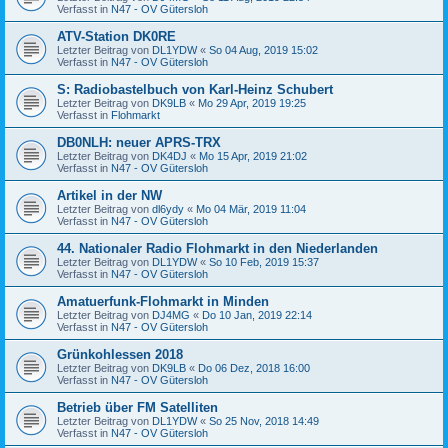
Verfasst in
N47 - OV Gütersloh
ATV-Station DK0RE
Letzter Beitrag von
DL1YDW
«
So 04 Aug, 2019 15:02
Verfasst in
N47 - OV Gütersloh
S: Radiobastelbuch von Karl-Heinz Schubert
Letzter Beitrag von
DK9LB
«
Mo 29 Apr, 2019 19:25
Verfasst in
Flohmarkt
DB0NLH: neuer APRS-TRX
Letzter Beitrag von
DK4DJ
«
Mo 15 Apr, 2019 21:02
Verfasst in
N47 - OV Gütersloh
Artikel in der NW
Letzter Beitrag von
dl6ydy
«
Mo 04 Mär, 2019 11:04
Verfasst in
N47 - OV Gütersloh
44. Nationaler Radio Flohmarkt in den Niederlanden
Letzter Beitrag von
DL1YDW
«
So 10 Feb, 2019 15:37
Verfasst in
N47 - OV Gütersloh
Amatuerfunk-Flohmarkt in Minden
Letzter Beitrag von
DJ4MG
«
Do 10 Jan, 2019 22:14
Verfasst in
N47 - OV Gütersloh
Grünkohlessen 2018
Letzter Beitrag von
DK9LB
«
Do 06 Dez, 2018 16:00
Verfasst in
N47 - OV Gütersloh
Betrieb über FM Satelliten
Letzter Beitrag von
DL1YDW
«
So 25 Nov, 2018 14:49
Verfasst in
N47 - OV Gütersloh