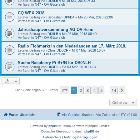
Letzter Beitrag von
DK9LB
«
Mi 16 Mai, 2018 06:33
Verfasst in
N47 - OV Gütersloh
CQ WPX 2018
Letzter Beitrag von
Sebastian DK6BA
«
Mo 26 Mär, 2018 22:06
Verfasst in
N47 - OV Gütersloh
Jahreshauptversammlung AG-OV-Heim
Letzter Beitrag von
DK9LB
«
Mo 26 Mär, 2018 08:40
Verfasst in
N47 - OV Gütersloh
Radio Flohmarkt in den Niederlanden am 17. März 2018.
Letzter Beitrag von
Chris DD3CF
«
Mi 07 Mär, 2018 16:07
Verfasst in
N47 - OV Gütersloh
Suche Raspberry Pi B+/B für DB0NLH
Letzter Beitrag von
DK4DJ
«
Sa 03 Mär, 2018 14:04
Verfasst in
N47 - OV Gütersloh
Seite
1
von
14
1
2
3
4
5
14
Nächst
Die Suche ergab 682 Treffer
…
Gehe zu
Foren-Übersicht
Alle Cookies löschen
Alle Zeiten sind
UTC+01:00
Powered by
phpBB
® Forum Software © phpBB Limited
Deutsche Übersetzung durch
phpBB.de
Datenschutz
|
Nutzungsbedingungen