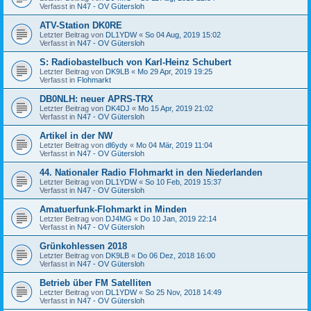
Verfasst in
N47 - OV Gütersloh
ATV-Station DK0RE
Letzter Beitrag von
DL1YDW
«
So 04 Aug, 2019 15:02
Verfasst in
N47 - OV Gütersloh
S: Radiobastelbuch von Karl-Heinz Schubert
Letzter Beitrag von
DK9LB
«
Mo 29 Apr, 2019 19:25
Verfasst in
Flohmarkt
DB0NLH: neuer APRS-TRX
Letzter Beitrag von
DK4DJ
«
Mo 15 Apr, 2019 21:02
Verfasst in
N47 - OV Gütersloh
Artikel in der NW
Letzter Beitrag von
dl6ydy
«
Mo 04 Mär, 2019 11:04
Verfasst in
N47 - OV Gütersloh
44. Nationaler Radio Flohmarkt in den Niederlanden
Letzter Beitrag von
DL1YDW
«
So 10 Feb, 2019 15:37
Verfasst in
N47 - OV Gütersloh
Amatuerfunk-Flohmarkt in Minden
Letzter Beitrag von
DJ4MG
«
Do 10 Jan, 2019 22:14
Verfasst in
N47 - OV Gütersloh
Grünkohlessen 2018
Letzter Beitrag von
DK9LB
«
Do 06 Dez, 2018 16:00
Verfasst in
N47 - OV Gütersloh
Betrieb über FM Satelliten
Letzter Beitrag von
DL1YDW
«
So 25 Nov, 2018 14:49
Verfasst in
N47 - OV Gütersloh