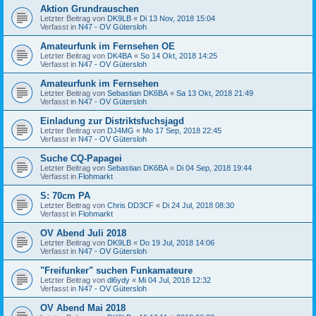
Aktion Grundrauschen
Letzter Beitrag von
DK9LB
«
Di 13 Nov, 2018 15:04
Verfasst in
N47 - OV Gütersloh
Amateurfunk im Fernsehen OE
Letzter Beitrag von
DK4BA
«
So 14 Okt, 2018 14:25
Verfasst in
N47 - OV Gütersloh
Amateurfunk im Fernsehen
Letzter Beitrag von
Sebastian DK6BA
«
Sa 13 Okt, 2018 21:49
Verfasst in
N47 - OV Gütersloh
Einladung zur Distriktsfuchsjagd
Letzter Beitrag von
DJ4MG
«
Mo 17 Sep, 2018 22:45
Verfasst in
N47 - OV Gütersloh
Suche CQ-Papagei
Letzter Beitrag von
Sebastian DK6BA
«
Di 04 Sep, 2018 19:44
Verfasst in
Flohmarkt
S: 70cm PA
Letzter Beitrag von
Chris DD3CF
«
Di 24 Jul, 2018 08:30
Verfasst in
Flohmarkt
OV Abend Juli 2018
Letzter Beitrag von
DK9LB
«
Do 19 Jul, 2018 14:06
Verfasst in
N47 - OV Gütersloh
"Freifunker" suchen Funkamateure
Letzter Beitrag von
dl6ydy
«
Mi 04 Jul, 2018 12:32
Verfasst in
N47 - OV Gütersloh
OV Abend Mai 2018