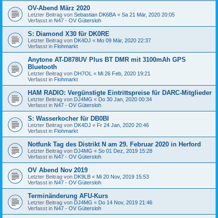
OV-Abend März 2020
Letzter Beitrag von
Sebastian DK6BA
«
Sa 21 Mär, 2020 20:05
Verfasst in
N47 - OV Gütersloh
S: Diamond X30 für DK0RE
Letzter Beitrag von
DK4DJ
«
Mo 09 Mär, 2020 22:37
Verfasst in
Flohmarkt
Anytone AT-D878UV Plus BT DMR mit 3100mAh GPS
Bluetooth
Letzter Beitrag von
DH7OL
«
Mi 26 Feb, 2020 19:21
Verfasst in
Flohmarkt
HAM RADIO: Vergünstigte Eintrittspreise für DARC-Mitglieder
Letzter Beitrag von
DJ4MG
«
Do 30 Jan, 2020 00:34
Verfasst in
N47 - OV Gütersloh
S: Wasserkocher für DB0BI
Letzter Beitrag von
DK4DJ
«
Fr 24 Jan, 2020 20:46
Verfasst in
Flohmarkt
Notfunk Tag des Distrikt N am 29. Februar 2020 in Herford
Letzter Beitrag von
DJ4MG
«
So 01 Dez, 2019 15:28
Verfasst in
N47 - OV Gütersloh
OV Abend Nov 2019
Letzter Beitrag von
DK9LB
«
Mi 20 Nov, 2019 15:53
Verfasst in
N47 - OV Gütersloh
Terminänderung AFU-Kurs
Letzter Beitrag von
DJ4MG
«
Do 14 Nov, 2019 21:46
Verfasst in
N47 - OV Gütersloh