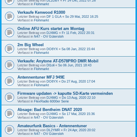
Letzter Beitrag von
DL2DBY
«
Fr 14 Okt, 2022 07:26
Verfasst in
Flohmarkt
Verkaufe Kenwood R1000
Letzter Beitrag von
DF 1 GLA
«
So 29 Mai, 2022 16:25
Verfasst in
Flohmarkt
Online AFU Kurs startet am Montag
Letzter Beitrag von
DJ4MG
«
Fr 11 Feb, 2022 20:31
Verfasst in
N47 - OV Gütersloh
2m Big Wheel
Letzter Beitrag von
DO8YX
«
Sa 08 Jan, 2022 15:44
Verfasst in
Flohmarkt
Verkaufe: Anytone AT-D578PRO DMR Mobil
Letzter Beitrag von
Dl1oli
«
So 06 Jun, 2021 18:43
Verfasst in
Flohmarkt
Antennentuner MFJ 949E
Letzter Beitrag von
DO8YX
«
Do 27 Aug, 2020 17:04
Verfasst in
Flohmarkt
Firmware updaten -> kaputte SD-Karte vermeinden
Letzter Beitrag von
DJ4MG
«
Do 13 Aug, 2020 22:10
Verfasst in
FlexRadio 6000er Serie
Absage: Bad Bentheim DNAT 2020
Letzter Beitrag von
DJ4MG
«
So 17 Mai, 2020 15:36
Verfasst in
N47 - OV Gütersloh
Amateurfunk Basics - Antennentuner
Letzter Beitrag von
DL2YMR
«
Fr 24 Apr, 2020 20:02
Verfasst in
N47 - OV Gütersloh