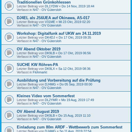
Traditionellen Grünkohlessen
Letzter Beitrag von
DL1YDW
«
Do 14 Nov, 2019 18:44
Verfasst in
N47 - OV Gütersloh
DJ4EL als JS6UEA auf Okinawa, AS-017
Letzter Beitrag von
V31ME
«
Mi 23 Okt, 2019 02:20
Verfasst in
N47 - OV Gütersloh
Workshop: Digitalfunk auf UKW am 24.11.2019
Letzter Beitrag von
DK4DJ
«
Do 17 Okt, 2019 09:35
Verfasst in
N47 - OV Gütersloh
OV Abend Oktober 2019
Letzter Beitrag von
DK9LB
«
Do 17 Okt, 2019 06:56
Verfasst in
N47 - OV Gütersloh
SUCHE KW Röhren-PA
Letzter Beitrag von
DK9LX
«
Sa 12 Okt, 2019 08:36
Verfasst in
Flohmarkt
Ausbildung und Vorbereitung auf die Prüfung
Letzter Beitrag von
DJ4MG
«
Do 05 Sep, 2019 00:00
Verfasst in
N47 - OV Gütersloh
Kleines Video vom Sommerfest
Letzter Beitrag von
DL2YMR
«
Mo 19 Aug, 2019 17:49
Verfasst in
N47 - OV Gütersloh
OV Abend August 2019
Letzter Beitrag von
DK9LB
«
Do 15 Aug, 2019 11:10
Verfasst in
N47 - OV Gütersloh
Einladung zum 80m ARDF - Wettbewerb zum Sommerfest
Letzter Beitrag von
DJ4MG
«
So 11 Aug, 2019 22:54