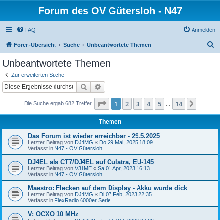
Forum des OV Gütersloh - N47
FAQ
Anmelden
S
Foren-Übersicht
Suche
Unbeantwortete Themen
u
Unbeantwortete Themen
c
Zur erweiterten Suche
h
Suche
Erweiterte Suche
e
Seite
1
von
14
1
2
3
4
5
14
Nächst
Die Suche ergab 682 Treffer
…
Themen
Das Forum ist wieder erreichbar - 29.5.2025
Letzter Beitrag von
DJ4MG
«
Do 29 Mai, 2025 18:09
Verfasst in
N47 - OV Gütersloh
DJ4EL als CT7/DJ4EL auf Culatra, EU-145
Letzter Beitrag von
V31ME
«
Sa 01 Apr, 2023 16:13
Verfasst in
N47 - OV Gütersloh
Maestro: Flecken auf dem Display - Akku wurde dick
Letzter Beitrag von
DJ4MG
«
Di 07 Feb, 2023 22:35
Verfasst in
FlexRadio 6000er Serie
V: OCXO 10 MHz