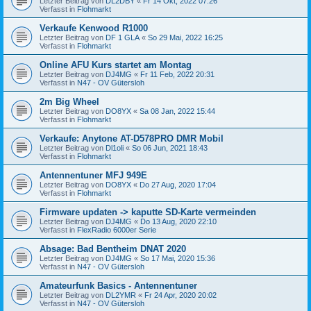
Letzter Beitrag von
DL2DBY
«
Fr 14 Okt, 2022 07:26
Verfasst in
Flohmarkt
Verkaufe Kenwood R1000
Letzter Beitrag von
DF 1 GLA
«
So 29 Mai, 2022 16:25
Verfasst in
Flohmarkt
Online AFU Kurs startet am Montag
Letzter Beitrag von
DJ4MG
«
Fr 11 Feb, 2022 20:31
Verfasst in
N47 - OV Gütersloh
2m Big Wheel
Letzter Beitrag von
DO8YX
«
Sa 08 Jan, 2022 15:44
Verfasst in
Flohmarkt
Verkaufe: Anytone AT-D578PRO DMR Mobil
Letzter Beitrag von
Dl1oli
«
So 06 Jun, 2021 18:43
Verfasst in
Flohmarkt
Antennentuner MFJ 949E
Letzter Beitrag von
DO8YX
«
Do 27 Aug, 2020 17:04
Verfasst in
Flohmarkt
Firmware updaten -> kaputte SD-Karte vermeinden
Letzter Beitrag von
DJ4MG
«
Do 13 Aug, 2020 22:10
Verfasst in
FlexRadio 6000er Serie
Absage: Bad Bentheim DNAT 2020
Letzter Beitrag von
DJ4MG
«
So 17 Mai, 2020 15:36
Verfasst in
N47 - OV Gütersloh
Amateurfunk Basics - Antennentuner
Letzter Beitrag von
DL2YMR
«
Fr 24 Apr, 2020 20:02
Verfasst in
N47 - OV Gütersloh