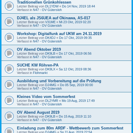
Traditionellen Grünkohlessen
Letzter Beitrag von
DL1YDW
«
Do 14 Nov, 2019 18:44
Verfasst in
N47 - OV Gütersloh
DJ4EL als JS6UEA auf Okinawa, AS-017
Letzter Beitrag von
V31ME
«
Mi 23 Okt, 2019 02:20
Verfasst in
N47 - OV Gütersloh
Workshop: Digitalfunk auf UKW am 24.11.2019
Letzter Beitrag von
DK4DJ
«
Do 17 Okt, 2019 09:35
Verfasst in
N47 - OV Gütersloh
OV Abend Oktober 2019
Letzter Beitrag von
DK9LB
«
Do 17 Okt, 2019 06:56
Verfasst in
N47 - OV Gütersloh
SUCHE KW Röhren-PA
Letzter Beitrag von
DK9LX
«
Sa 12 Okt, 2019 08:36
Verfasst in
Flohmarkt
Ausbildung und Vorbereitung auf die Prüfung
Letzter Beitrag von
DJ4MG
«
Do 05 Sep, 2019 00:00
Verfasst in
N47 - OV Gütersloh
Kleines Video vom Sommerfest
Letzter Beitrag von
DL2YMR
«
Mo 19 Aug, 2019 17:49
Verfasst in
N47 - OV Gütersloh
OV Abend August 2019
Letzter Beitrag von
DK9LB
«
Do 15 Aug, 2019 11:10
Verfasst in
N47 - OV Gütersloh
Einladung zum 80m ARDF - Wettbewerb zum Sommerfest
Letzter Beitrag von
DJ4MG
«
So 11 Aug, 2019 22:54