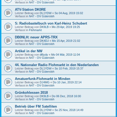
Verfasst in
N47 - OV Gütersloh
ATV-Station DK0RE
Letzter Beitrag von
DL1YDW
«
So 04 Aug, 2019 15:02
Verfasst in
N47 - OV Gütersloh
S: Radiobastelbuch von Karl-Heinz Schubert
Letzter Beitrag von
DK9LB
«
Mo 29 Apr, 2019 19:25
Verfasst in
Flohmarkt
DB0NLH: neuer APRS-TRX
Letzter Beitrag von
DK4DJ
«
Mo 15 Apr, 2019 21:02
Verfasst in
N47 - OV Gütersloh
Artikel in der NW
Letzter Beitrag von
dl6ydy
«
Mo 04 Mär, 2019 11:04
Verfasst in
N47 - OV Gütersloh
44. Nationaler Radio Flohmarkt in den Niederlanden
Letzter Beitrag von
DL1YDW
«
So 10 Feb, 2019 15:37
Verfasst in
N47 - OV Gütersloh
Amatuerfunk-Flohmarkt in Minden
Letzter Beitrag von
DJ4MG
«
Do 10 Jan, 2019 22:14
Verfasst in
N47 - OV Gütersloh
Grünkohlessen 2018
Letzter Beitrag von
DK9LB
«
Do 06 Dez, 2018 16:00
Verfasst in
N47 - OV Gütersloh
Betrieb über FM Satelliten
Letzter Beitrag von
DL1YDW
«
So 25 Nov, 2018 14:49
Verfasst in
N47 - OV Gütersloh