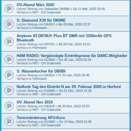
OV-Abend März 2020
Letzter Beitrag von
Sebastian DK6BA
«
Sa 21 Mär, 2020 20:05
Verfasst in
N47 - OV Gütersloh
S: Diamond X30 für DK0RE
Letzter Beitrag von
DK4DJ
«
Mo 09 Mär, 2020 22:37
Verfasst in
Flohmarkt
Anytone AT-D878UV Plus BT DMR mit 3100mAh GPS
Bluetooth
Letzter Beitrag von
DH7OL
«
Mi 26 Feb, 2020 19:21
Verfasst in
Flohmarkt
HAM RADIO: Vergünstigte Eintrittspreise für DARC-Mitglieder
Letzter Beitrag von
DJ4MG
«
Do 30 Jan, 2020 00:34
Verfasst in
N47 - OV Gütersloh
S: Wasserkocher für DB0BI
Letzter Beitrag von
DK4DJ
«
Fr 24 Jan, 2020 20:46
Verfasst in
Flohmarkt
Notfunk Tag des Distrikt N am 29. Februar 2020 in Herford
Letzter Beitrag von
DJ4MG
«
So 01 Dez, 2019 15:28
Verfasst in
N47 - OV Gütersloh
OV Abend Nov 2019
Letzter Beitrag von
DK9LB
«
Mi 20 Nov, 2019 15:53
Verfasst in
N47 - OV Gütersloh
Terminänderung AFU-Kurs
Letzter Beitrag von
DJ4MG
«
Do 14 Nov, 2019 21:46
Verfasst in
N47 - OV Gütersloh