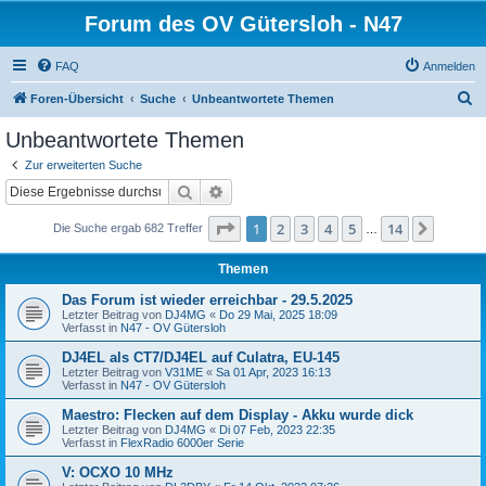
Forum des OV Gütersloh - N47
FAQ
Anmelden
S
Foren-Übersicht
Suche
Unbeantwortete Themen
u
Unbeantwortete Themen
c
Zur erweiterten Suche
h
Suche
Erweiterte Suche
e
Seite
1
von
14
1
2
3
4
5
14
Nächst
Die Suche ergab 682 Treffer
…
Themen
Das Forum ist wieder erreichbar - 29.5.2025
Letzter Beitrag von
DJ4MG
«
Do 29 Mai, 2025 18:09
Verfasst in
N47 - OV Gütersloh
DJ4EL als CT7/DJ4EL auf Culatra, EU-145
Letzter Beitrag von
V31ME
«
Sa 01 Apr, 2023 16:13
Verfasst in
N47 - OV Gütersloh
Maestro: Flecken auf dem Display - Akku wurde dick
Letzter Beitrag von
DJ4MG
«
Di 07 Feb, 2023 22:35
Verfasst in
FlexRadio 6000er Serie
V: OCXO 10 MHz