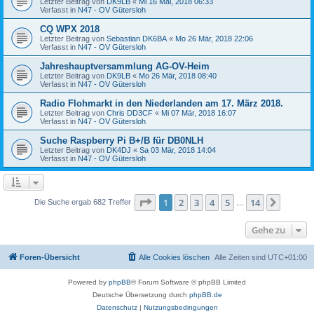
Letzter Beitrag von
DK9LB
«
Mi 16 Mai, 2018 06:33
Verfasst in
N47 - OV Gütersloh
CQ WPX 2018
Letzter Beitrag von
Sebastian DK6BA
«
Mo 26 Mär, 2018 22:06
Verfasst in
N47 - OV Gütersloh
Jahreshauptversammlung AG-OV-Heim
Letzter Beitrag von
DK9LB
«
Mo 26 Mär, 2018 08:40
Verfasst in
N47 - OV Gütersloh
Radio Flohmarkt in den Niederlanden am 17. März 2018.
Letzter Beitrag von
Chris DD3CF
«
Mi 07 Mär, 2018 16:07
Verfasst in
N47 - OV Gütersloh
Suche Raspberry Pi B+/B für DB0NLH
Letzter Beitrag von
DK4DJ
«
Sa 03 Mär, 2018 14:04
Verfasst in
N47 - OV Gütersloh
Seite
1
von
14
1
2
3
4
5
14
Nächst
Die Suche ergab 682 Treffer
…
Gehe zu
Foren-Übersicht
Alle Cookies löschen
Alle Zeiten sind
UTC+01:00
Powered by
phpBB
® Forum Software © phpBB Limited
Deutsche Übersetzung durch
phpBB.de
Datenschutz
|
Nutzungsbedingungen