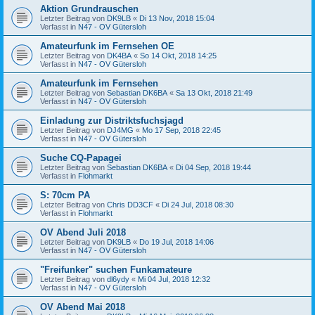
Aktion Grundrauschen
Letzter Beitrag von
DK9LB
«
Di 13 Nov, 2018 15:04
Verfasst in
N47 - OV Gütersloh
Amateurfunk im Fernsehen OE
Letzter Beitrag von
DK4BA
«
So 14 Okt, 2018 14:25
Verfasst in
N47 - OV Gütersloh
Amateurfunk im Fernsehen
Letzter Beitrag von
Sebastian DK6BA
«
Sa 13 Okt, 2018 21:49
Verfasst in
N47 - OV Gütersloh
Einladung zur Distriktsfuchsjagd
Letzter Beitrag von
DJ4MG
«
Mo 17 Sep, 2018 22:45
Verfasst in
N47 - OV Gütersloh
Suche CQ-Papagei
Letzter Beitrag von
Sebastian DK6BA
«
Di 04 Sep, 2018 19:44
Verfasst in
Flohmarkt
S: 70cm PA
Letzter Beitrag von
Chris DD3CF
«
Di 24 Jul, 2018 08:30
Verfasst in
Flohmarkt
OV Abend Juli 2018
Letzter Beitrag von
DK9LB
«
Do 19 Jul, 2018 14:06
Verfasst in
N47 - OV Gütersloh
"Freifunker" suchen Funkamateure
Letzter Beitrag von
dl6ydy
«
Mi 04 Jul, 2018 12:32
Verfasst in
N47 - OV Gütersloh
OV Abend Mai 2018