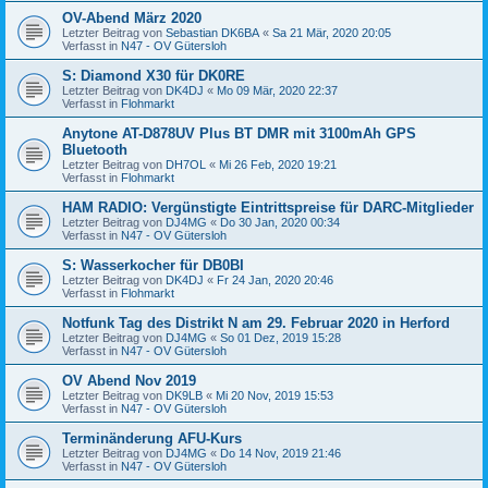
OV-Abend März 2020
Letzter Beitrag von
Sebastian DK6BA
«
Sa 21 Mär, 2020 20:05
Verfasst in
N47 - OV Gütersloh
S: Diamond X30 für DK0RE
Letzter Beitrag von
DK4DJ
«
Mo 09 Mär, 2020 22:37
Verfasst in
Flohmarkt
Anytone AT-D878UV Plus BT DMR mit 3100mAh GPS
Bluetooth
Letzter Beitrag von
DH7OL
«
Mi 26 Feb, 2020 19:21
Verfasst in
Flohmarkt
HAM RADIO: Vergünstigte Eintrittspreise für DARC-Mitglieder
Letzter Beitrag von
DJ4MG
«
Do 30 Jan, 2020 00:34
Verfasst in
N47 - OV Gütersloh
S: Wasserkocher für DB0BI
Letzter Beitrag von
DK4DJ
«
Fr 24 Jan, 2020 20:46
Verfasst in
Flohmarkt
Notfunk Tag des Distrikt N am 29. Februar 2020 in Herford
Letzter Beitrag von
DJ4MG
«
So 01 Dez, 2019 15:28
Verfasst in
N47 - OV Gütersloh
OV Abend Nov 2019
Letzter Beitrag von
DK9LB
«
Mi 20 Nov, 2019 15:53
Verfasst in
N47 - OV Gütersloh
Terminänderung AFU-Kurs
Letzter Beitrag von
DJ4MG
«
Do 14 Nov, 2019 21:46
Verfasst in
N47 - OV Gütersloh