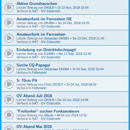
Aktion Grundrauschen
Letzter Beitrag von
DK9LB
«
Di 13 Nov, 2018 15:04
Verfasst in
N47 - OV Gütersloh
Amateurfunk im Fernsehen OE
Letzter Beitrag von
DK4BA
«
So 14 Okt, 2018 14:25
Verfasst in
N47 - OV Gütersloh
Amateurfunk im Fernsehen
Letzter Beitrag von
Sebastian DK6BA
«
Sa 13 Okt, 2018 21:49
Verfasst in
N47 - OV Gütersloh
Einladung zur Distriktsfuchsjagd
Letzter Beitrag von
DJ4MG
«
Mo 17 Sep, 2018 22:45
Verfasst in
N47 - OV Gütersloh
Suche CQ-Papagei
Letzter Beitrag von
Sebastian DK6BA
«
Di 04 Sep, 2018 19:44
Verfasst in
Flohmarkt
S: 70cm PA
Letzter Beitrag von
Chris DD3CF
«
Di 24 Jul, 2018 08:30
Verfasst in
Flohmarkt
OV Abend Juli 2018
Letzter Beitrag von
DK9LB
«
Do 19 Jul, 2018 14:06
Verfasst in
N47 - OV Gütersloh
"Freifunker" suchen Funkamateure
Letzter Beitrag von
dl6ydy
«
Mi 04 Jul, 2018 12:32
Verfasst in
N47 - OV Gütersloh
OV Abend Mai 2018