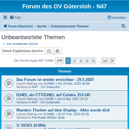
Forum des OV Gütersloh - N47
FAQ
Anmelden
S
Foren-Übersicht
Suche
Unbeantwortete Themen
u
Unbeantwortete Themen
c
Zur erweiterten Suche
h
Suche
Erweiterte Suche
e
Seite
1
von
14
1
2
3
4
5
14
Nächst
Die Suche ergab 682 Treffer
…
Themen
Das Forum ist wieder erreichbar - 29.5.2025
Letzter Beitrag von
DJ4MG
«
Do 29 Mai, 2025 18:09
Verfasst in
N47 - OV Gütersloh
DJ4EL als CT7/DJ4EL auf Culatra, EU-145
Letzter Beitrag von
V31ME
«
Sa 01 Apr, 2023 16:13
Verfasst in
N47 - OV Gütersloh
Maestro: Flecken auf dem Display - Akku wurde dick
Letzter Beitrag von
DJ4MG
«
Di 07 Feb, 2023 22:35
Verfasst in
FlexRadio 6000er Serie
V: OCXO 10 MHz