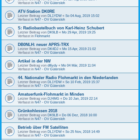
Verfasst in
N47 - OV Gütersloh
ATV-Station DK0RE
Letzter Beitrag von
DL1YDW
«
So 04 Aug, 2019 15:02
Verfasst in
N47 - OV Gütersloh
S: Radiobastelbuch von Karl-Heinz Schubert
Letzter Beitrag von
DK9LB
«
Mo 29 Apr, 2019 19:25
Verfasst in
Flohmarkt
DB0NLH: neuer APRS-TRX
Letzter Beitrag von
DK4DJ
«
Mo 15 Apr, 2019 21:02
Verfasst in
N47 - OV Gütersloh
Artikel in der NW
Letzter Beitrag von
dl6ydy
«
Mo 04 Mär, 2019 11:04
Verfasst in
N47 - OV Gütersloh
44. Nationaler Radio Flohmarkt in den Niederlanden
Letzter Beitrag von
DL1YDW
«
So 10 Feb, 2019 15:37
Verfasst in
N47 - OV Gütersloh
Amatuerfunk-Flohmarkt in Minden
Letzter Beitrag von
DJ4MG
«
Do 10 Jan, 2019 22:14
Verfasst in
N47 - OV Gütersloh
Grünkohlessen 2018
Letzter Beitrag von
DK9LB
«
Do 06 Dez, 2018 16:00
Verfasst in
N47 - OV Gütersloh
Betrieb über FM Satelliten
Letzter Beitrag von
DL1YDW
«
So 25 Nov, 2018 14:49
Verfasst in
N47 - OV Gütersloh