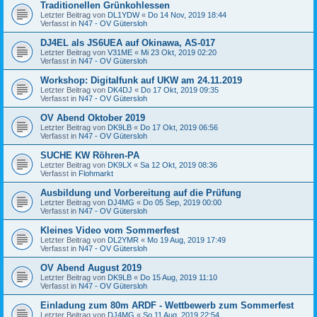
Traditionellen Grünkohlessen
Letzter Beitrag von
DL1YDW
«
Do 14 Nov, 2019 18:44
Verfasst in
N47 - OV Gütersloh
DJ4EL als JS6UEA auf Okinawa, AS-017
Letzter Beitrag von
V31ME
«
Mi 23 Okt, 2019 02:20
Verfasst in
N47 - OV Gütersloh
Workshop: Digitalfunk auf UKW am 24.11.2019
Letzter Beitrag von
DK4DJ
«
Do 17 Okt, 2019 09:35
Verfasst in
N47 - OV Gütersloh
OV Abend Oktober 2019
Letzter Beitrag von
DK9LB
«
Do 17 Okt, 2019 06:56
Verfasst in
N47 - OV Gütersloh
SUCHE KW Röhren-PA
Letzter Beitrag von
DK9LX
«
Sa 12 Okt, 2019 08:36
Verfasst in
Flohmarkt
Ausbildung und Vorbereitung auf die Prüfung
Letzter Beitrag von
DJ4MG
«
Do 05 Sep, 2019 00:00
Verfasst in
N47 - OV Gütersloh
Kleines Video vom Sommerfest
Letzter Beitrag von
DL2YMR
«
Mo 19 Aug, 2019 17:49
Verfasst in
N47 - OV Gütersloh
OV Abend August 2019
Letzter Beitrag von
DK9LB
«
Do 15 Aug, 2019 11:10
Verfasst in
N47 - OV Gütersloh
Einladung zum 80m ARDF - Wettbewerb zum Sommerfest
Letzter Beitrag von
DJ4MG
«
So 11 Aug, 2019 22:54