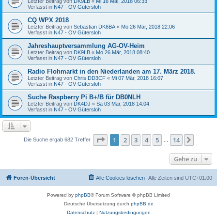
Letzter Beitrag von
DK9LB
«
Mi 16 Mai, 2018 06:33
Verfasst in
N47 - OV Gütersloh
CQ WPX 2018
Letzter Beitrag von
Sebastian DK6BA
«
Mo 26 Mär, 2018 22:06
Verfasst in
N47 - OV Gütersloh
Jahreshauptversammlung AG-OV-Heim
Letzter Beitrag von
DK9LB
«
Mo 26 Mär, 2018 08:40
Verfasst in
N47 - OV Gütersloh
Radio Flohmarkt in den Niederlanden am 17. März 2018.
Letzter Beitrag von
Chris DD3CF
«
Mi 07 Mär, 2018 16:07
Verfasst in
N47 - OV Gütersloh
Suche Raspberry Pi B+/B für DB0NLH
Letzter Beitrag von
DK4DJ
«
Sa 03 Mär, 2018 14:04
Verfasst in
N47 - OV Gütersloh
Seite
1
von
14
1
2
3
4
5
14
Nächst
Die Suche ergab 682 Treffer
…
Gehe zu
Foren-Übersicht
Alle Cookies löschen
Alle Zeiten sind
UTC+01:00
Powered by
phpBB
® Forum Software © phpBB Limited
Deutsche Übersetzung durch
phpBB.de
Datenschutz
|
Nutzungsbedingungen