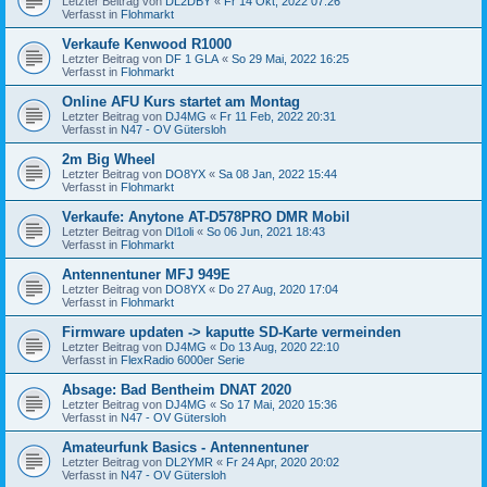
Letzter Beitrag von
DL2DBY
«
Fr 14 Okt, 2022 07:26
Verfasst in
Flohmarkt
Verkaufe Kenwood R1000
Letzter Beitrag von
DF 1 GLA
«
So 29 Mai, 2022 16:25
Verfasst in
Flohmarkt
Online AFU Kurs startet am Montag
Letzter Beitrag von
DJ4MG
«
Fr 11 Feb, 2022 20:31
Verfasst in
N47 - OV Gütersloh
2m Big Wheel
Letzter Beitrag von
DO8YX
«
Sa 08 Jan, 2022 15:44
Verfasst in
Flohmarkt
Verkaufe: Anytone AT-D578PRO DMR Mobil
Letzter Beitrag von
Dl1oli
«
So 06 Jun, 2021 18:43
Verfasst in
Flohmarkt
Antennentuner MFJ 949E
Letzter Beitrag von
DO8YX
«
Do 27 Aug, 2020 17:04
Verfasst in
Flohmarkt
Firmware updaten -> kaputte SD-Karte vermeinden
Letzter Beitrag von
DJ4MG
«
Do 13 Aug, 2020 22:10
Verfasst in
FlexRadio 6000er Serie
Absage: Bad Bentheim DNAT 2020
Letzter Beitrag von
DJ4MG
«
So 17 Mai, 2020 15:36
Verfasst in
N47 - OV Gütersloh
Amateurfunk Basics - Antennentuner
Letzter Beitrag von
DL2YMR
«
Fr 24 Apr, 2020 20:02
Verfasst in
N47 - OV Gütersloh