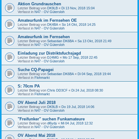
Aktion Grundrauschen
Letzter Beitrag von
DK9LB
«
Di 13 Nov, 2018 15:04
Verfasst in
N47 - OV Gütersloh
Amateurfunk im Fernsehen OE
Letzter Beitrag von
DK4BA
«
So 14 Okt, 2018 14:25
Verfasst in
N47 - OV Gütersloh
Amateurfunk im Fernsehen
Letzter Beitrag von
Sebastian DK6BA
«
Sa 13 Okt, 2018 21:49
Verfasst in
N47 - OV Gütersloh
Einladung zur Distriktsfuchsjagd
Letzter Beitrag von
DJ4MG
«
Mo 17 Sep, 2018 22:45
Verfasst in
N47 - OV Gütersloh
Suche CQ-Papagei
Letzter Beitrag von
Sebastian DK6BA
«
Di 04 Sep, 2018 19:44
Verfasst in
Flohmarkt
S: 70cm PA
Letzter Beitrag von
Chris DD3CF
«
Di 24 Jul, 2018 08:30
Verfasst in
Flohmarkt
OV Abend Juli 2018
Letzter Beitrag von
DK9LB
«
Do 19 Jul, 2018 14:06
Verfasst in
N47 - OV Gütersloh
"Freifunker" suchen Funkamateure
Letzter Beitrag von
dl6ydy
«
Mi 04 Jul, 2018 12:32
Verfasst in
N47 - OV Gütersloh
OV Abend Mai 2018