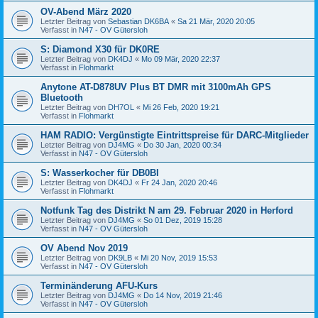
OV-Abend März 2020
Letzter Beitrag von
Sebastian DK6BA
«
Sa 21 Mär, 2020 20:05
Verfasst in
N47 - OV Gütersloh
S: Diamond X30 für DK0RE
Letzter Beitrag von
DK4DJ
«
Mo 09 Mär, 2020 22:37
Verfasst in
Flohmarkt
Anytone AT-D878UV Plus BT DMR mit 3100mAh GPS
Bluetooth
Letzter Beitrag von
DH7OL
«
Mi 26 Feb, 2020 19:21
Verfasst in
Flohmarkt
HAM RADIO: Vergünstigte Eintrittspreise für DARC-Mitglieder
Letzter Beitrag von
DJ4MG
«
Do 30 Jan, 2020 00:34
Verfasst in
N47 - OV Gütersloh
S: Wasserkocher für DB0BI
Letzter Beitrag von
DK4DJ
«
Fr 24 Jan, 2020 20:46
Verfasst in
Flohmarkt
Notfunk Tag des Distrikt N am 29. Februar 2020 in Herford
Letzter Beitrag von
DJ4MG
«
So 01 Dez, 2019 15:28
Verfasst in
N47 - OV Gütersloh
OV Abend Nov 2019
Letzter Beitrag von
DK9LB
«
Mi 20 Nov, 2019 15:53
Verfasst in
N47 - OV Gütersloh
Terminänderung AFU-Kurs
Letzter Beitrag von
DJ4MG
«
Do 14 Nov, 2019 21:46
Verfasst in
N47 - OV Gütersloh