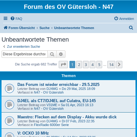
Forum des OV Gütersloh - N47
FAQ
Anmelden
S
Foren-Übersicht
Suche
Unbeantwortete Themen
u
Unbeantwortete Themen
c
Zur erweiterten Suche
h
Suche
Erweiterte Suche
e
Seite
1
von
14
1
2
3
4
5
14
Nächst
Die Suche ergab 682 Treffer
…
Themen
Das Forum ist wieder erreichbar - 29.5.2025
Letzter Beitrag von
DJ4MG
«
Do 29 Mai, 2025 18:09
Verfasst in
N47 - OV Gütersloh
DJ4EL als CT7/DJ4EL auf Culatra, EU-145
Letzter Beitrag von
V31ME
«
Sa 01 Apr, 2023 16:13
Verfasst in
N47 - OV Gütersloh
Maestro: Flecken auf dem Display - Akku wurde dick
Letzter Beitrag von
DJ4MG
«
Di 07 Feb, 2023 22:35
Verfasst in
FlexRadio 6000er Serie
V: OCXO 10 MHz