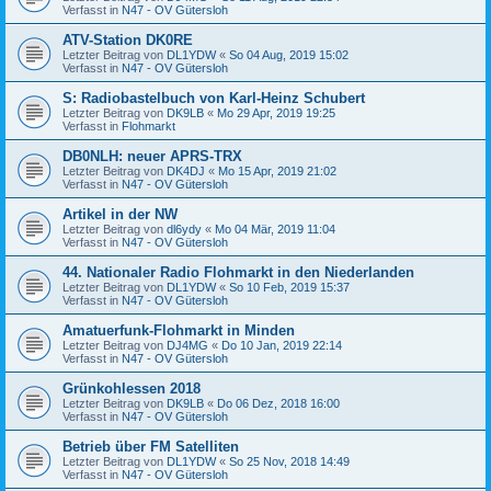
Verfasst in
N47 - OV Gütersloh
ATV-Station DK0RE
Letzter Beitrag von
DL1YDW
«
So 04 Aug, 2019 15:02
Verfasst in
N47 - OV Gütersloh
S: Radiobastelbuch von Karl-Heinz Schubert
Letzter Beitrag von
DK9LB
«
Mo 29 Apr, 2019 19:25
Verfasst in
Flohmarkt
DB0NLH: neuer APRS-TRX
Letzter Beitrag von
DK4DJ
«
Mo 15 Apr, 2019 21:02
Verfasst in
N47 - OV Gütersloh
Artikel in der NW
Letzter Beitrag von
dl6ydy
«
Mo 04 Mär, 2019 11:04
Verfasst in
N47 - OV Gütersloh
44. Nationaler Radio Flohmarkt in den Niederlanden
Letzter Beitrag von
DL1YDW
«
So 10 Feb, 2019 15:37
Verfasst in
N47 - OV Gütersloh
Amatuerfunk-Flohmarkt in Minden
Letzter Beitrag von
DJ4MG
«
Do 10 Jan, 2019 22:14
Verfasst in
N47 - OV Gütersloh
Grünkohlessen 2018
Letzter Beitrag von
DK9LB
«
Do 06 Dez, 2018 16:00
Verfasst in
N47 - OV Gütersloh
Betrieb über FM Satelliten
Letzter Beitrag von
DL1YDW
«
So 25 Nov, 2018 14:49
Verfasst in
N47 - OV Gütersloh