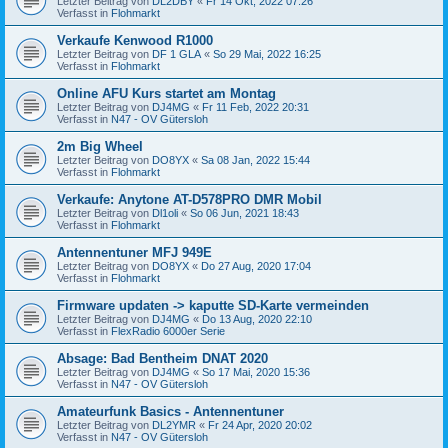
Letzter Beitrag von
DL2DBY
«
Fr 14 Okt, 2022 07:26
Verfasst in
Flohmarkt
Verkaufe Kenwood R1000
Letzter Beitrag von
DF 1 GLA
«
So 29 Mai, 2022 16:25
Verfasst in
Flohmarkt
Online AFU Kurs startet am Montag
Letzter Beitrag von
DJ4MG
«
Fr 11 Feb, 2022 20:31
Verfasst in
N47 - OV Gütersloh
2m Big Wheel
Letzter Beitrag von
DO8YX
«
Sa 08 Jan, 2022 15:44
Verfasst in
Flohmarkt
Verkaufe: Anytone AT-D578PRO DMR Mobil
Letzter Beitrag von
Dl1oli
«
So 06 Jun, 2021 18:43
Verfasst in
Flohmarkt
Antennentuner MFJ 949E
Letzter Beitrag von
DO8YX
«
Do 27 Aug, 2020 17:04
Verfasst in
Flohmarkt
Firmware updaten -> kaputte SD-Karte vermeinden
Letzter Beitrag von
DJ4MG
«
Do 13 Aug, 2020 22:10
Verfasst in
FlexRadio 6000er Serie
Absage: Bad Bentheim DNAT 2020
Letzter Beitrag von
DJ4MG
«
So 17 Mai, 2020 15:36
Verfasst in
N47 - OV Gütersloh
Amateurfunk Basics - Antennentuner
Letzter Beitrag von
DL2YMR
«
Fr 24 Apr, 2020 20:02
Verfasst in
N47 - OV Gütersloh