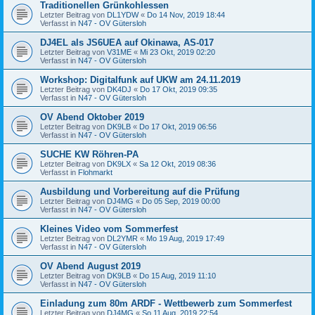
Traditionellen Grünkohlessen
Letzter Beitrag von
DL1YDW
«
Do 14 Nov, 2019 18:44
Verfasst in
N47 - OV Gütersloh
DJ4EL als JS6UEA auf Okinawa, AS-017
Letzter Beitrag von
V31ME
«
Mi 23 Okt, 2019 02:20
Verfasst in
N47 - OV Gütersloh
Workshop: Digitalfunk auf UKW am 24.11.2019
Letzter Beitrag von
DK4DJ
«
Do 17 Okt, 2019 09:35
Verfasst in
N47 - OV Gütersloh
OV Abend Oktober 2019
Letzter Beitrag von
DK9LB
«
Do 17 Okt, 2019 06:56
Verfasst in
N47 - OV Gütersloh
SUCHE KW Röhren-PA
Letzter Beitrag von
DK9LX
«
Sa 12 Okt, 2019 08:36
Verfasst in
Flohmarkt
Ausbildung und Vorbereitung auf die Prüfung
Letzter Beitrag von
DJ4MG
«
Do 05 Sep, 2019 00:00
Verfasst in
N47 - OV Gütersloh
Kleines Video vom Sommerfest
Letzter Beitrag von
DL2YMR
«
Mo 19 Aug, 2019 17:49
Verfasst in
N47 - OV Gütersloh
OV Abend August 2019
Letzter Beitrag von
DK9LB
«
Do 15 Aug, 2019 11:10
Verfasst in
N47 - OV Gütersloh
Einladung zum 80m ARDF - Wettbewerb zum Sommerfest
Letzter Beitrag von
DJ4MG
«
So 11 Aug, 2019 22:54