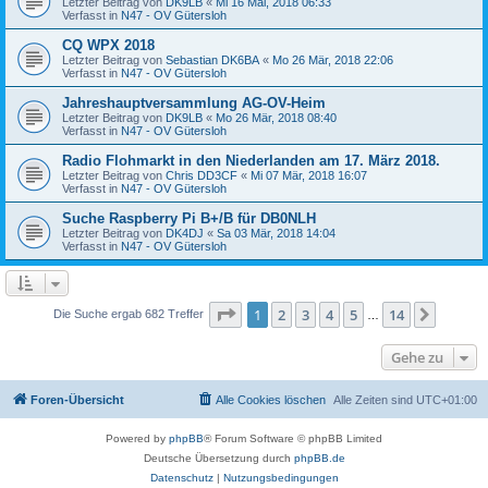
Letzter Beitrag von
DK9LB
«
Mi 16 Mai, 2018 06:33
Verfasst in
N47 - OV Gütersloh
CQ WPX 2018
Letzter Beitrag von
Sebastian DK6BA
«
Mo 26 Mär, 2018 22:06
Verfasst in
N47 - OV Gütersloh
Jahreshauptversammlung AG-OV-Heim
Letzter Beitrag von
DK9LB
«
Mo 26 Mär, 2018 08:40
Verfasst in
N47 - OV Gütersloh
Radio Flohmarkt in den Niederlanden am 17. März 2018.
Letzter Beitrag von
Chris DD3CF
«
Mi 07 Mär, 2018 16:07
Verfasst in
N47 - OV Gütersloh
Suche Raspberry Pi B+/B für DB0NLH
Letzter Beitrag von
DK4DJ
«
Sa 03 Mär, 2018 14:04
Verfasst in
N47 - OV Gütersloh
Seite
1
von
14
1
2
3
4
5
14
Nächst
Die Suche ergab 682 Treffer
…
Gehe zu
Foren-Übersicht
Alle Cookies löschen
Alle Zeiten sind
UTC+01:00
Powered by
phpBB
® Forum Software © phpBB Limited
Deutsche Übersetzung durch
phpBB.de
Datenschutz
|
Nutzungsbedingungen