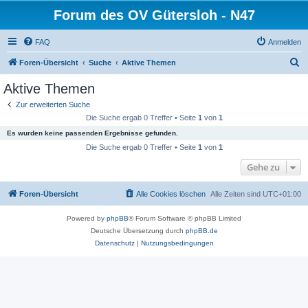
Forum des OV Gütersloh - N47
FAQ
Anmelden
S
Foren-Übersicht
Suche
Aktive Themen
u
Aktive Themen
c
Zur erweiterten Suche
h
Die Suche ergab 0 Treffer • Seite
1
von
1
e
Es wurden keine passenden Ergebnisse gefunden.
Die Suche ergab 0 Treffer • Seite
1
von
1
Gehe zu
Foren-Übersicht
Alle Cookies löschen
Alle Zeiten sind
UTC+01:00
Powered by
phpBB
® Forum Software © phpBB Limited
Deutsche Übersetzung durch
phpBB.de
Datenschutz
|
Nutzungsbedingungen