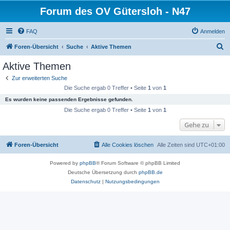
Forum des OV Gütersloh - N47
FAQ
Anmelden
S
Foren-Übersicht
Suche
Aktive Themen
u
Aktive Themen
c
Zur erweiterten Suche
h
Die Suche ergab 0 Treffer • Seite
1
von
1
e
Es wurden keine passenden Ergebnisse gefunden.
Die Suche ergab 0 Treffer • Seite
1
von
1
Gehe zu
Foren-Übersicht
Alle Cookies löschen
Alle Zeiten sind
UTC+01:00
Powered by
phpBB
® Forum Software © phpBB Limited
Deutsche Übersetzung durch
phpBB.de
Datenschutz
|
Nutzungsbedingungen