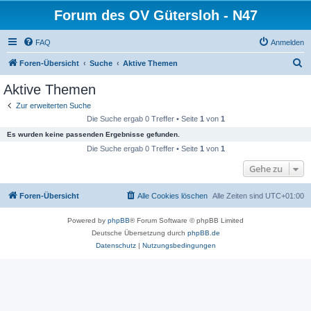
Forum des OV Gütersloh - N47
FAQ
Anmelden
S
Foren-Übersicht
Suche
Aktive Themen
u
Aktive Themen
c
Zur erweiterten Suche
h
Die Suche ergab 0 Treffer • Seite
1
von
1
e
Es wurden keine passenden Ergebnisse gefunden.
Die Suche ergab 0 Treffer • Seite
1
von
1
Gehe zu
Foren-Übersicht
Alle Cookies löschen
Alle Zeiten sind
UTC+01:00
Powered by
phpBB
® Forum Software © phpBB Limited
Deutsche Übersetzung durch
phpBB.de
Datenschutz
|
Nutzungsbedingungen