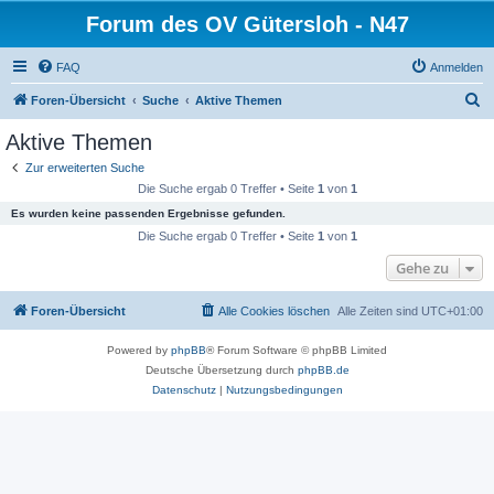
Forum des OV Gütersloh - N47
FAQ
Anmelden
S
Foren-Übersicht
Suche
Aktive Themen
u
Aktive Themen
c
Zur erweiterten Suche
h
Die Suche ergab 0 Treffer • Seite
1
von
1
e
Es wurden keine passenden Ergebnisse gefunden.
Die Suche ergab 0 Treffer • Seite
1
von
1
Gehe zu
Foren-Übersicht
Alle Cookies löschen
Alle Zeiten sind
UTC+01:00
Powered by
phpBB
® Forum Software © phpBB Limited
Deutsche Übersetzung durch
phpBB.de
Datenschutz
|
Nutzungsbedingungen