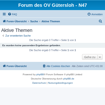
Forum des OV Gütersloh - N47
FAQ
Anmelden
S
Foren-Übersicht
Suche
Aktive Themen
u
Aktive Themen
c
Zur erweiterten Suche
h
Die Suche ergab 0 Treffer • Seite
1
von
1
e
Es wurden keine passenden Ergebnisse gefunden.
Die Suche ergab 0 Treffer • Seite
1
von
1
Gehe zu
Foren-Übersicht
Alle Cookies löschen
Alle Zeiten sind
UTC+01:00
Powered by
phpBB
® Forum Software © phpBB Limited
Deutsche Übersetzung durch
phpBB.de
Datenschutz
|
Nutzungsbedingungen