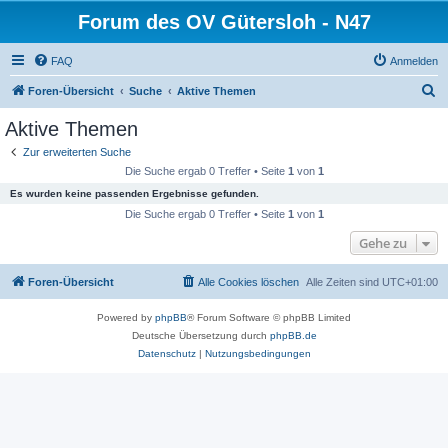
Forum des OV Gütersloh - N47
FAQ
Anmelden
S
Foren-Übersicht
Suche
Aktive Themen
u
Aktive Themen
c
Zur erweiterten Suche
h
Die Suche ergab 0 Treffer • Seite
1
von
1
e
Es wurden keine passenden Ergebnisse gefunden.
Die Suche ergab 0 Treffer • Seite
1
von
1
Gehe zu
Foren-Übersicht
Alle Cookies löschen
Alle Zeiten sind
UTC+01:00
Powered by
phpBB
® Forum Software © phpBB Limited
Deutsche Übersetzung durch
phpBB.de
Datenschutz
|
Nutzungsbedingungen