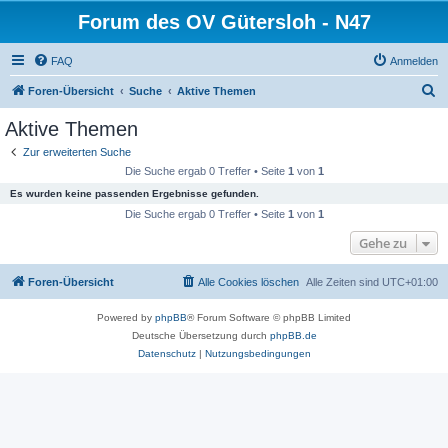
Forum des OV Gütersloh - N47
FAQ
Anmelden
S
Foren-Übersicht
Suche
Aktive Themen
u
Aktive Themen
c
Zur erweiterten Suche
h
Die Suche ergab 0 Treffer • Seite
1
von
1
e
Es wurden keine passenden Ergebnisse gefunden.
Die Suche ergab 0 Treffer • Seite
1
von
1
Gehe zu
Foren-Übersicht
Alle Cookies löschen
Alle Zeiten sind
UTC+01:00
Powered by
phpBB
® Forum Software © phpBB Limited
Deutsche Übersetzung durch
phpBB.de
Datenschutz
|
Nutzungsbedingungen