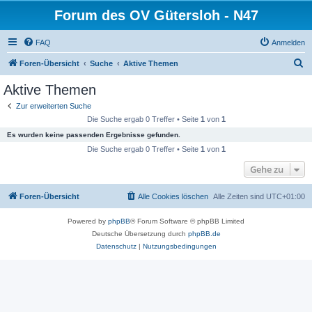
Forum des OV Gütersloh - N47
FAQ
Anmelden
S
Foren-Übersicht
Suche
Aktive Themen
u
Aktive Themen
c
Zur erweiterten Suche
h
Die Suche ergab 0 Treffer • Seite
1
von
1
e
Es wurden keine passenden Ergebnisse gefunden.
Die Suche ergab 0 Treffer • Seite
1
von
1
Gehe zu
Foren-Übersicht
Alle Cookies löschen
Alle Zeiten sind
UTC+01:00
Powered by
phpBB
® Forum Software © phpBB Limited
Deutsche Übersetzung durch
phpBB.de
Datenschutz
|
Nutzungsbedingungen