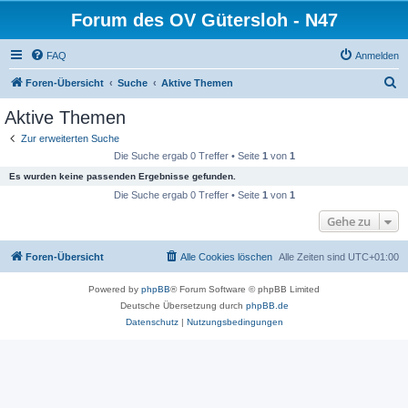
Forum des OV Gütersloh - N47
FAQ
Anmelden
S
Foren-Übersicht
Suche
Aktive Themen
u
Aktive Themen
c
Zur erweiterten Suche
h
Die Suche ergab 0 Treffer • Seite
1
von
1
e
Es wurden keine passenden Ergebnisse gefunden.
Die Suche ergab 0 Treffer • Seite
1
von
1
Gehe zu
Foren-Übersicht
Alle Cookies löschen
Alle Zeiten sind
UTC+01:00
Powered by
phpBB
® Forum Software © phpBB Limited
Deutsche Übersetzung durch
phpBB.de
Datenschutz
|
Nutzungsbedingungen