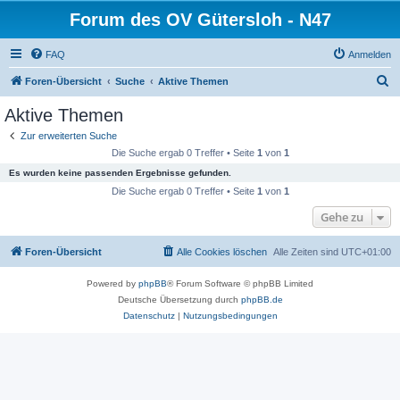
Forum des OV Gütersloh - N47
FAQ
Anmelden
S
Foren-Übersicht
Suche
Aktive Themen
u
Aktive Themen
c
Zur erweiterten Suche
h
Die Suche ergab 0 Treffer • Seite
1
von
1
e
Es wurden keine passenden Ergebnisse gefunden.
Die Suche ergab 0 Treffer • Seite
1
von
1
Gehe zu
Foren-Übersicht
Alle Cookies löschen
Alle Zeiten sind
UTC+01:00
Powered by
phpBB
® Forum Software © phpBB Limited
Deutsche Übersetzung durch
phpBB.de
Datenschutz
|
Nutzungsbedingungen