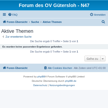
Forum des OV Gütersloh - N47
FAQ
Anmelden
S
Foren-Übersicht
Suche
Aktive Themen
u
Aktive Themen
c
Zur erweiterten Suche
h
Die Suche ergab 0 Treffer • Seite
1
von
1
e
Es wurden keine passenden Ergebnisse gefunden.
Die Suche ergab 0 Treffer • Seite
1
von
1
Gehe zu
Foren-Übersicht
Alle Cookies löschen
Alle Zeiten sind
UTC+01:00
Powered by
phpBB
® Forum Software © phpBB Limited
Deutsche Übersetzung durch
phpBB.de
Datenschutz
|
Nutzungsbedingungen