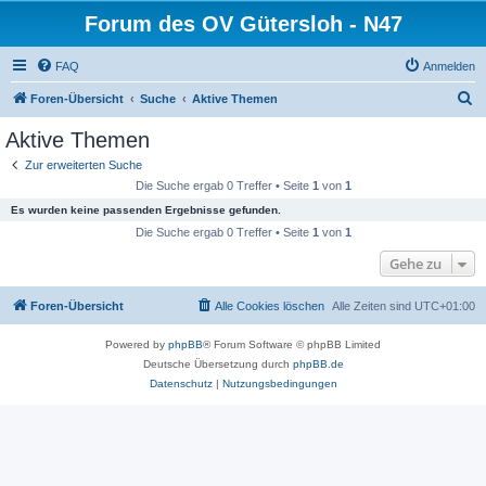
Forum des OV Gütersloh - N47
FAQ
Anmelden
S
Foren-Übersicht
Suche
Aktive Themen
u
Aktive Themen
c
Zur erweiterten Suche
h
Die Suche ergab 0 Treffer • Seite
1
von
1
e
Es wurden keine passenden Ergebnisse gefunden.
Die Suche ergab 0 Treffer • Seite
1
von
1
Gehe zu
Foren-Übersicht
Alle Cookies löschen
Alle Zeiten sind
UTC+01:00
Powered by
phpBB
® Forum Software © phpBB Limited
Deutsche Übersetzung durch
phpBB.de
Datenschutz
|
Nutzungsbedingungen